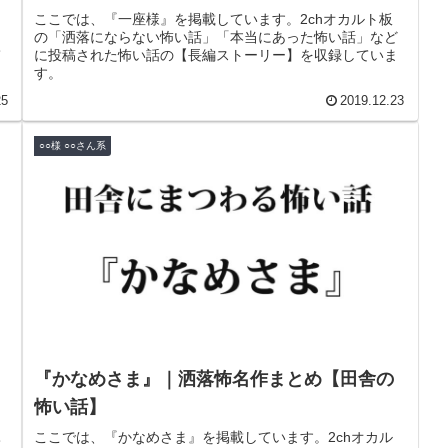
ここでは、『一座様』を掲載しています。2chオカルト板
」
の「洒落にならない怖い話」「本当にあった怖い話」など
て
に投稿された怖い話の【長編ストーリー】を収録していま
す。
25
2019.12.23
○○様 ○○さん系
『かなめさま』｜洒落怖名作まとめ【田舎の
怖い話】
」
ここでは、『かなめさま』を掲載しています。2chオカル
て