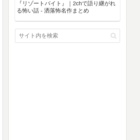
『リゾートバイト』｜2chで語り継がれ
る怖い話 - 洒落怖名作まとめ