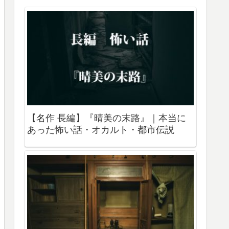
【名作 長編】『晴美の末路』｜本当に
あった怖い話・オカルト・都市伝説