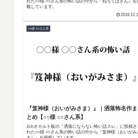
れた○○様 ○○さん系の怖い話の中から『ねろてばさん』を
載しています。
2019.12.
○○様 ○○さん系
『笈神様（おいがみさま）』｜洒落怖名作ま
とめ【○○様 ○○さん系】
2chオカルト板の「洒落にならない怖い話スレ」に投稿さ
れた○○様 ○○さん系の怖い話の中から『笈神様（おいがみ
ま）』を掲載しています。