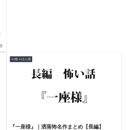
録
25
○○様 ○○さん系
『一座様』｜洒落怖名作まとめ【長編】