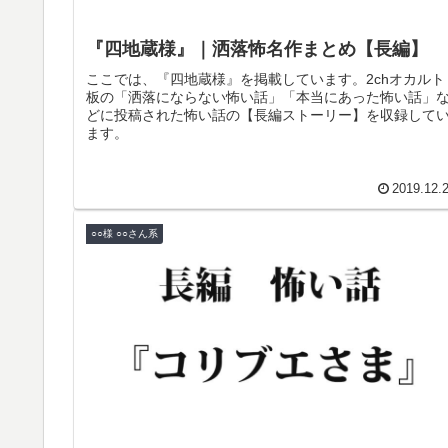
『四地蔵様』｜洒落怖名作まとめ【長編】
ここでは、『四地蔵様』を掲載しています。2chオカルト
板の「洒落にならない怖い話」「本当にあった怖い話」
どに投稿された怖い話の【長編ストーリー】を収録して
ます。
2019.12.
○○様 ○○さん系