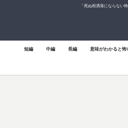
「死ぬ程洒落にならない怖
短編
中編
長編
意味がわかると怖