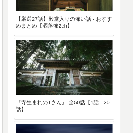
【厳選27話】殿堂入りの怖い話 - おすす
めまとめ【洒落怖2ch】
『寺生まれのTさん』 全50話【1話 - 20
話】