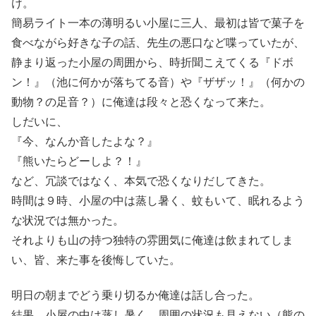
け。
簡易ライト一本の薄明るい小屋に三人、最初は皆で菓子を
食べながら好きな子の話、先生の悪口など喋っていたが、
静まり返った小屋の周囲から、時折聞こえてくる『ドボ
ン！』（池に何かが落ちてる音）や『ザザッ！』（何かの
動物？の足音？）に俺達は段々と恐くなって来た。
しだいに、
『今、なんか音したよな？』
『熊いたらどーしよ？！』
など、冗談ではなく、本気で恐くなりだしてきた。
時間は９時、小屋の中は蒸し暑く、蚊もいて、眠れるよう
な状況では無かった。
それよりも山の持つ独特の雰囲気に俺達は飲まれてしま
い、皆、来た事を後悔していた。
明日の朝までどう乗り切るか俺達は話し合った。
結果、小屋の中は蒸し暑く、周囲の状況も見えない（熊の