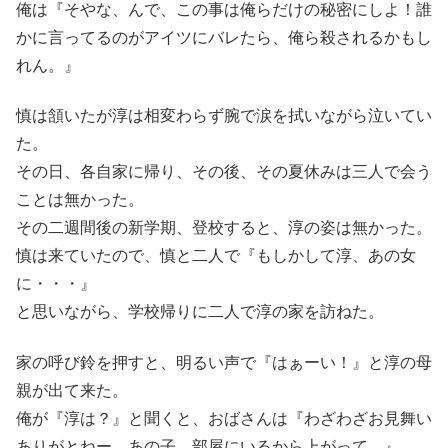
俺は『そやな、んで、この事は俺らだけの秘密にしよ！誰
かに言ってるのがアイツにバレたら、俺ら殺されるかもし
れん。』
慎は頷いたが淳は相変わらず腕で涙を拭いながら泣いてい
た。
その日、各自家に帰り、その後、その夏休みは三人で会う
ことは無かった。
その二週間後の新学期、登校すると、淳の姿は無かった。
慎は来ていたので、慎と二人で『もしかして淳、あの女
に・・・』
と思いながら、学校帰りに二人で淳の家を訪ねた。
家の呼び鈴を押すと、明るい声で『はぁーい！』と淳の母
親が出て来た。
俺が『淳は？』と聞くと、おばさんは『わざわざお見舞い
ありがとねー。あの子、部屋にいるから上がって。』