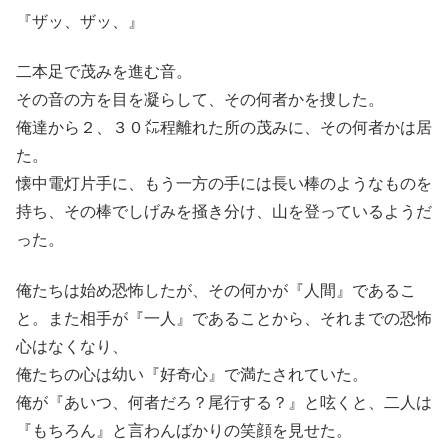
『ザッ、ザッ、』
二本足で茂みを進む音。
その音の方を目を凝らして、その何者かを捜した。
俺達から２、３０㍍程離れた所の茂みに、その何者かは居
た。
懐中電灯片手に、もう一方の手には長い棒のようなものを
持ち、その棒でしげみを掻き分け、山を登っているようだ
った。
俺たちは始め恐怖したが、その何かが『人間』であるこ
と。また相手が『一人』であることから、それまでの恐怖
心はなくなり、
俺たちの心は幼い『好奇心』で満たされていた。
俺が『あいつ、何者だろ？尾行する？』と呟くと、二人は
『もちろん』と言わんばかりの笑顔を見せた。