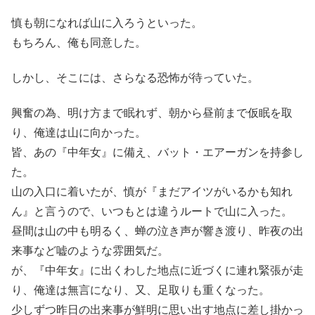
慎も朝になれば山に入ろうといった。
もちろん、俺も同意した。
しかし、そこには、さらなる恐怖が待っていた。
興奮の為、明け方まで眠れず、朝から昼前まで仮眠を取
り、俺達は山に向かった。
皆、あの『中年女』に備え、バット・エアーガンを持参し
た。
山の入口に着いたが、慎が『まだアイツがいるかも知れ
ん』と言うので、いつもとは違うルートで山に入った。
昼間は山の中も明るく、蝉の泣き声が響き渡り、昨夜の出
来事など嘘のような雰囲気だ。
が、『中年女』に出くわした地点に近づくに連れ緊張が走
り、俺達は無言になり、又、足取りも重くなった。
少しずつ昨日の出来事が鮮明に思い出す地点に差し掛かっ