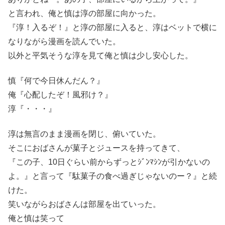
と言われ、俺と慎は淳の部屋に向かった。
『淳！入るぞ！』と淳の部屋に入ると、淳はベットで横に
なりながら漫画を読んでいた。
以外と平気そうな淳を見て俺と慎は少し安心した。
慎『何で今日休んだん？』
俺『心配したぞ！風邪け？』
淳『・・・』
淳は無言のまま漫画を閉じ、俯いていた。
そこにおばさんが菓子とジュースを持ってきて、
『この子、10日ぐらい前からずっとｼﾞﾝﾏｼﾝが引かないの
よ。』と言って『駄菓子の食べ過ぎじゃないのー？』と続
けた。
笑いながらおばさんは部屋を出ていった。
俺と慎は笑って