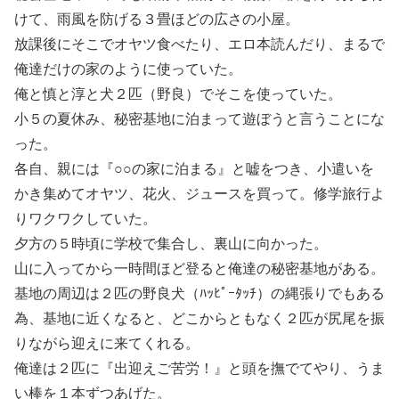
けて、雨風を防げる３畳ほどの広さの小屋。
放課後にそこでオヤツ食べたり、エロ本読んだり、まるで
俺達だけの家のように使っていた。
俺と慎と淳と犬２匹（野良）でそこを使っていた。
小５の夏休み、秘密基地に泊まって遊ぼうと言うことにな
った。
各自、親には『○○の家に泊まる』と嘘をつき、小遣いを
かき集めてオヤツ、花火、ジュースを買って。修学旅行よ
りワクワクしていた。
夕方の５時頃に学校で集合し、裏山に向かった。
山に入ってから一時間ほど登ると俺達の秘密基地がある。
基地の周辺は２匹の野良犬（ﾊｯﾋﾟｰﾀｯﾁ）の縄張りでもある
為、基地に近くなると、どこからともなく２匹が尻尾を振
りながら迎えに来てくれる。
俺達は２匹に『出迎えご苦労！』と頭を撫でてやり、うま
い棒を１本ずつあげた。