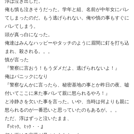
淳は泣き出した。
俺も慎も泣きそうだった。学年と組、名前が中年女にバレ
てしまったのだ。もう逃げられない。俺や慎の事もすぐに
バレてしまう。
頭が真っ白になった。
俺達はみんなハッピーやタッチのように眉間に釘を打ち込
まれ、殺される。。。
慎が言った
『警察に言おう！もうダメだよ、逃げられないよ！』
俺はパニックになり
『警察なんかに言ったら、秘密基地の事とか昨日の夜、嘘
付いてここに来た事バレて親に怒られるやろ！』
と冷静さを欠いた事を言った。いや、当時は何よりも親に
怒られるのが一番恐いと思っていたのもあるが。。。
ただ、淳はずっと泣いたまま、
『ｯﾋｯｸ、ﾋｯｸ・・』