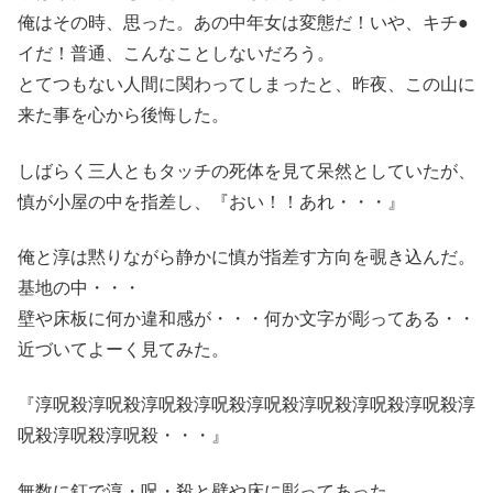
俺はその時、思った。あの中年女は変態だ！いや、キチ●
イだ！普通、こんなことしないだろう。
とてつもない人間に関わってしまったと、昨夜、この山に
来た事を心から後悔した。
しばらく三人ともタッチの死体を見て呆然としていたが、
慎が小屋の中を指差し、『おい！！あれ・・・』
俺と淳は黙りながら静かに慎が指差す方向を覗き込んだ。
基地の中・・・
壁や床板に何か違和感が・・・何か文字が彫ってある・・
近づいてよーく見てみた。
『淳呪殺淳呪殺淳呪殺淳呪殺淳呪殺淳呪殺淳呪殺淳呪殺淳
呪殺淳呪殺淳呪殺・・・』
無数に釘で淳・呪・殺と壁や床に彫ってあった。