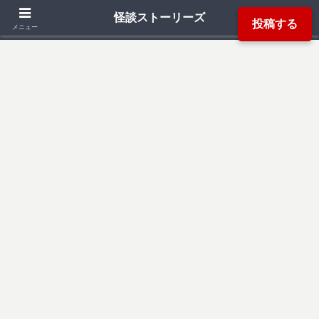
「死ぬ程洒落にならない怖い話」「本当にあった怖い話」「都市伝説」などか
怪談ストーリーズ
投稿する
ら厳選した怖い話を読み易く掲載しています。
メニュー
検索