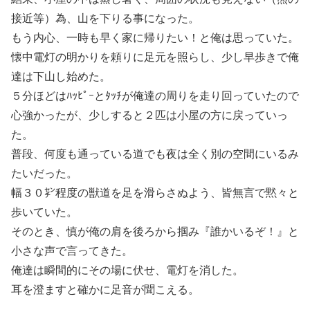
接近等）為、山を下りる事になった。
もう内心、一時も早く家に帰りたい！と俺は思っていた。
懐中電灯の明かりを頼りに足元を照らし、少し早歩きで俺
達は下山し始めた。
５分ほどはﾊｯﾋﾟｰとﾀｯﾁが俺達の周りを走り回っていたので
心強かったが、少しすると２匹は小屋の方に戻っていっ
た。
普段、何度も通っている道でも夜は全く別の空間にいるみ
たいだった。
幅３０㌢程度の獣道を足を滑らさぬよう、皆無言で黙々と
歩いていた。
そのとき、慎が俺の肩を後ろから掴み『誰かいるぞ！』と
小さな声で言ってきた。
俺達は瞬間的にその場に伏せ、電灯を消した。
耳を澄ますと確かに足音が聞こえる。