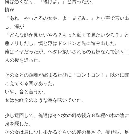
俺は恐くなり、『逃げよ。』と言ったが、
慎が
『あれ、やっとるの女や。よー見てみ。』と小声で言い出
し、淳が
『どんな顔か見たいやろ？もっと近くで見たいやろ？』と
悪ノリしだし、慎と淳はドンドンと先に進み出した。
俺はイヤだったが、ヘタレ扱いされるのも嫌なんで渋々二
人の後を追った。
その女との距離が縮まるたびに『コン！コン！』以外に聞
こえてくる音があった。
いや、音と言うか、
女はお経？のような事を呟いていた。
少し迂回して、俺達はその女の斜め後方８㍍程の木の陰に
身を隠した。
その女は肩に少し掛かるぐらいの髪の長さで、痩せ型、足