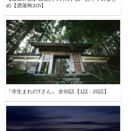
め【洒落怖2ch】
『寺生まれのTさん』 全50話【1話 - 20話】