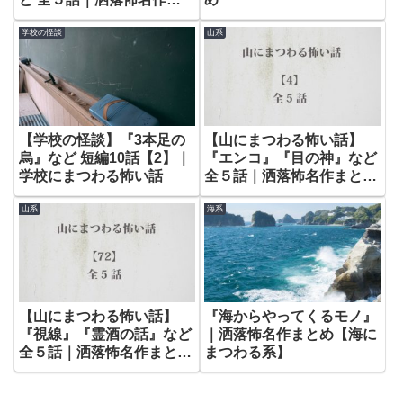
とめ – 山編【52】
学校の怪談
山系
【学校の怪談】『3本足の
【山にまつわる怖い話】
烏』など 短編10話【2】｜
『エンコ』『目の神』など
学校にまつわる怖い話
全５話｜洒落怖名作まとめ
– 山編【4】
山系
海系
【山にまつわる怖い話】
『海からやってくるモノ』
『視線』『霊酒の話』など
｜洒落怖名作まとめ【海に
全５話｜洒落怖名作まとめ
まつわる系】
– 山編【72】