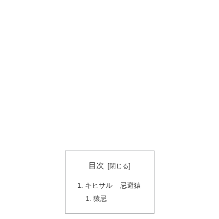
目次
キヒサル – 忌避猿
猿忌