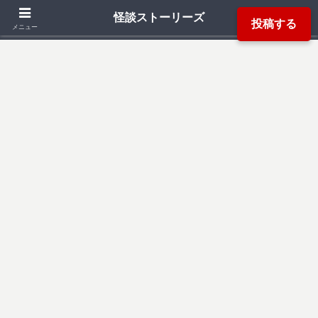
「死ぬ程洒落にならない怖い話」「本当にあった怖い話」「都市伝説」などか
怪談ストーリーズ
投稿する
ら厳選した怖い話を読み易く掲載しています。
メニュー
検索