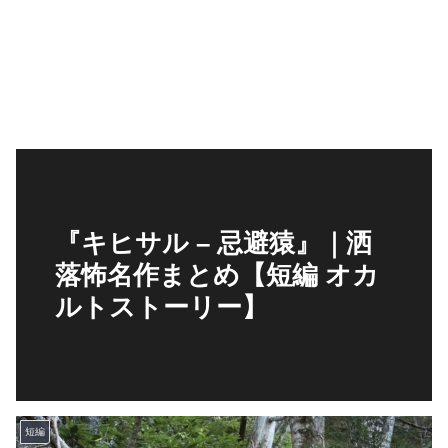
『キヒサル – 忌避猿』｜洒
落怖名作まとめ【短編 オカ
ルトストーリー】
短編