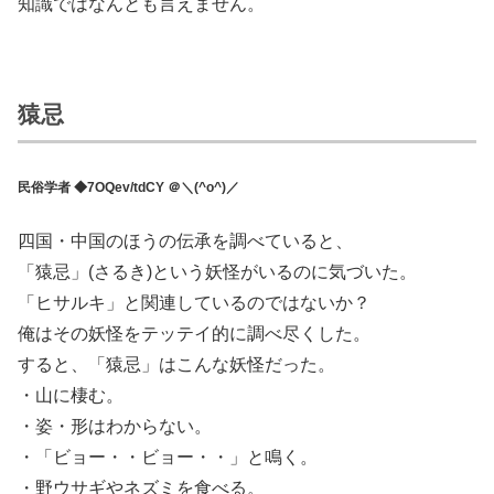
知識ではなんとも言えません。
猿忌
民俗学者 ◆7OQev/tdCY ＠＼(^o^)／
四国・中国のほうの伝承を調べていると、
「猿忌」(さるき)という妖怪がいるのに気づいた。
「ヒサルキ」と関連しているのではないか？
俺はその妖怪をテッテイ的に調べ尽くした。
すると、「猿忌」はこんな妖怪だった。
・山に棲む。
・姿・形はわからない。
・「ビョー・・ビョー・・」と鳴く。
・野ウサギやネズミを食べる。