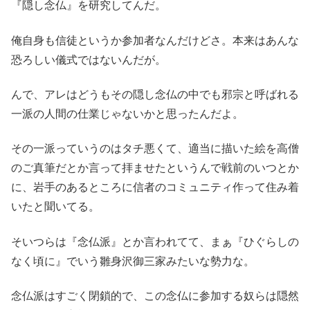
『隠し念仏』を研究してんだ。
俺自身も信徒というか参加者なんだけどさ。本来はあんな
恐ろしい儀式ではないんだが。
んで、アレはどうもその隠し念仏の中でも邪宗と呼ばれる
一派の人間の仕業じゃないかと思ったんだよ。
その一派っていうのはタチ悪くて、適当に描いた絵を高僧
のご真筆だとか言って拝ませたというんで戦前のいつとか
に、岩手のあるところに信者のコミュニティ作って住み着
いたと聞いてる。
そいつらは『念仏派』とか言われてて、まぁ『ひぐらしの
なく頃に』でいう雛身沢御三家みたいな勢力な。
念仏派はすごく閉鎖的で、この念仏に参加する奴らは隠然