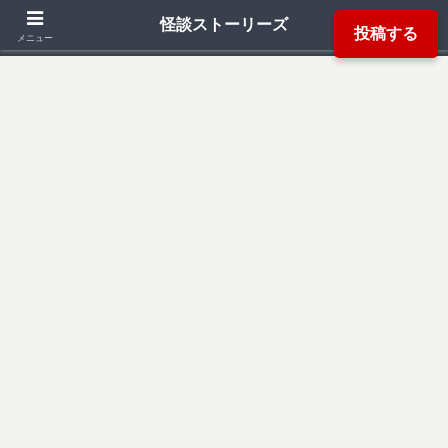
「死ぬ程洒落にならない怖い話」「本当にあった怖い話」「都市伝説」などか
怪談ストーリーズ
投稿する
ら厳選した怖い話を読み易く掲載しています。
メニュー
検索