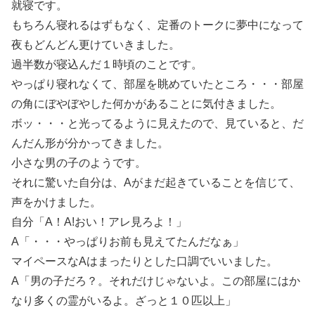
就寝です。
もちろん寝れるはずもなく、定番のトークに夢中になって
夜もどんどん更けていきました。
過半数が寝込んだ１時頃のことです。
やっぱり寝れなくて、部屋を眺めていたところ・・・部屋
の角にぼやぼやした何かがあることに気付きました。
ボッ・・・と光ってるように見えたので、見ていると、だ
んだん形が分かってきました。
小さな男の子のようです。
それに驚いた自分は、Aがまだ起きていることを信じて、
声をかけました。
自分「A！A!おい！アレ見ろよ！」
A「・・・やっぱりお前も見えてたんだなぁ」
マイペースなAはまったりとした口調でいいました。
A「男の子だろ？。それだけじゃないよ。この部屋にはか
なり多くの霊がいるよ。ざっと１０匹以上」