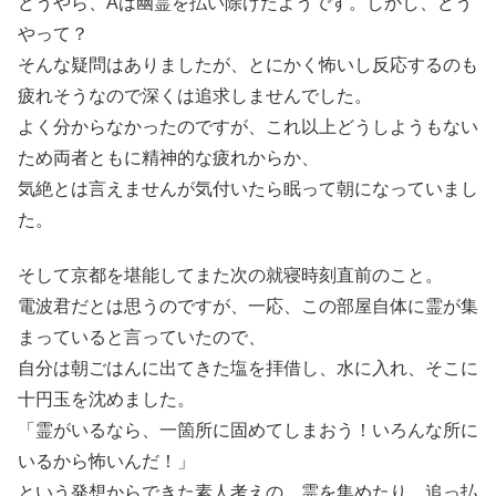
どうやら、Aは幽霊を払い除けたようです。しかし、どう
やって？
そんな疑問はありましたが、とにかく怖いし反応するのも
疲れそうなので深くは追求しませんでした。
よく分からなかったのですが、これ以上どうしようもない
ため両者ともに精神的な疲れからか、
気絶とは言えませんが気付いたら眠って朝になっていまし
た。
そして京都を堪能してまた次の就寝時刻直前のこと。
電波君だとは思うのですが、一応、この部屋自体に霊が集
まっていると言っていたので、
自分は朝ごはんに出てきた塩を拝借し、水に入れ、そこに
十円玉を沈めました。
「霊がいるなら、一箇所に固めてしまおう！いろんな所に
いるから怖いんだ！」
という発想からできた素人考えの、霊を集めたり、追っ払