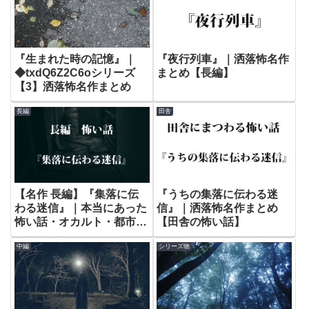
『生まれた時の記憶』｜
『夜行列車』｜洒落怖名作
◆txdQ6Z2C6oシリーズ
まとめ【長編】
【3】洒落怖名作まとめ
長編
田舎
【名作 長編】『集落に伝
『うちの集落に伝わる迷
わる迷信』｜本当にあった
信』｜洒落怖名作まとめ
怖い話・オカルト・都市伝
【田舎の怖い話】
説
中編
シリーズ物