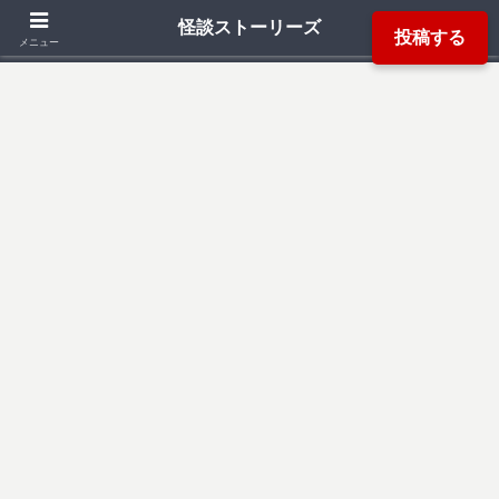
「死ぬ程洒落にならない怖い話」「本当にあった怖い話」「都市伝説」などか
怪談ストーリーズ
投稿する
ら厳選した怖い話を読み易く掲載しています。
メニュー
検索