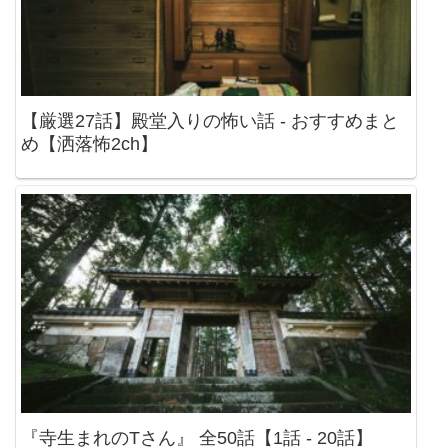
【厳選27話】殿堂入りの怖い話 - おすすめまと
め【洒落怖2ch】
『寺生まれのTさん』 全50話【1話 - 20話】