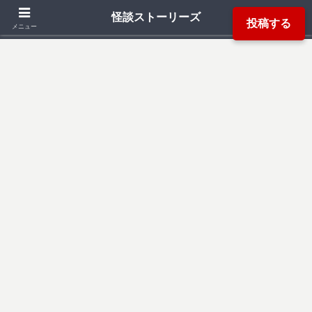
「死ぬ程洒落にならない怖い話」「本当にあった怖い話」「都市伝説」などか
怪談ストーリーズ
投稿する
ら厳選した怖い話を読み易く掲載しています。
メニュー
検索