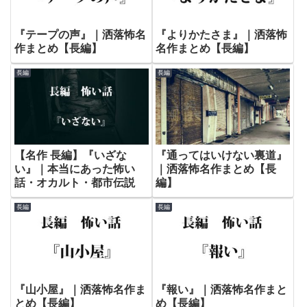
『テープの声』｜洒落怖名
『よりかたさま』｜洒落怖
作まとめ【長編】
名作まとめ【長編】
長編
長編
【名作 長編】『いざな
『通ってはいけない裏道』
い』｜本当にあった怖い
｜洒落怖名作まとめ【長
話・オカルト・都市伝説
編】
長編
長編
『山小屋』｜洒落怖名作ま
『報い』｜洒落怖名作まと
とめ【長編】
め【長編】