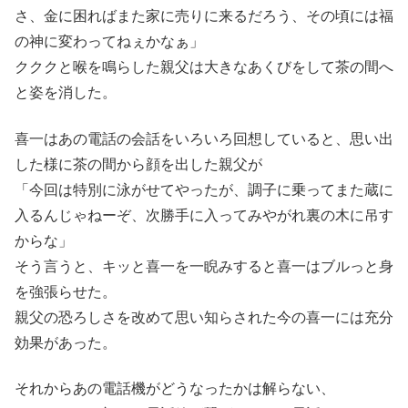
さ、金に困ればまた家に売りに来るだろう、その頃には福
の神に変わってねぇかなぁ」
クククと喉を鳴らした親父は大きなあくびをして茶の間へ
と姿を消した。
喜一はあの電話の会話をいろいろ回想していると、思い出
した様に茶の間から顔を出した親父が
「今回は特別に泳がせてやったが、調子に乗ってまた蔵に
入るんじゃねーぞ、次勝手に入ってみやがれ裏の木に吊す
からな」
そう言うと、キッと喜一を一睨みすると喜一はブルっと身
を強張らせた。
親父の恐ろしさを改めて思い知らされた今の喜一には充分
効果があった。
それからあの電話機がどうなったかは解らない、