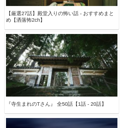
【厳選27話】殿堂入りの怖い話 - おすすめまと
め【洒落怖2ch】
『寺生まれのTさん』 全50話【1話 - 20話】