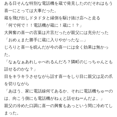
ある日そんな特別な電話機を蔵で発見したのだそれはもう
喜一にとっては大事だった。
蔵を飛び出しドタドタと縁側を駆け抜け店へと走る
「何で何で！！電話機が蔵に！蔵に！？」
大興奮の喜一の言葉は片言だったが親父には充分だった
「おめぇまた勝手に蔵に入りやがったな…」
じろりと喜一を睨んだが今の喜一には全く効果は無かっ
た。
「なぁなぁあれしゃべれるんだろ？隣町のじっちゃんとも
話せるのかな？」
目をキラキラさせながら話す喜一をしり目に親父は足の爪
を切りながら
「あほう、家に電話線何てあるか、それに電話機ちゅーの
は、向こう側にも電話機がねぇと話せねーんだよ。」
親父の冷めた口調に喜一の興奮もあっという間に冷めてし
まった。