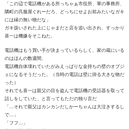
「この辺で電話機がある所っちゃぁ市役所、軍の事務所、
隣町の呉服屋ぐれーだろ、どっちにせよお前みたいなガキ
には縁の無い物だな」
ガキ扱いされた上にじゃまだと店を追い出され、すっかり
喜一は機嫌をそこねた。
電話機はもう買い手が決まっているらしく、家の蔵にいる
のはほんの数週間、
電話機自体壊れていたがみえっぱりな金持ちの壁のオブジ
ェになるそうだった。（当時の電話は壁に掛る大きな物だ
った）
それでも喜一は親父の目を盗んで電話機の受話器を取って
話しをしていた、と言ってもただの独り言だ
「…それで親父はカンカンだしかーちゃんは大泣きするし
で…」
「フフ…」