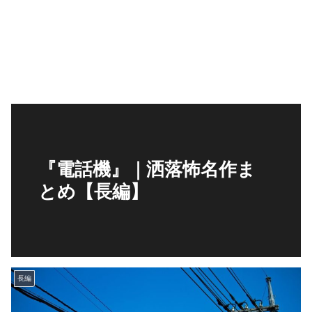
『電話機』｜洒落怖名作ま
とめ【長編】
長編