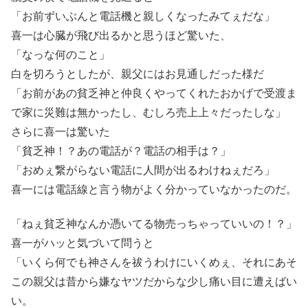
「お前ずいぶんと電話機と親しくなったみてぇだな」
喜一は心臓が飛び出るかと思うほど驚いた、
「なっな何のこと」
白を切ろうとしたが、親父にはお見通しだった様だ
「お前があの貧乏神と仲良くやってくれたおかげで受渡ま
で家に災難は無かったし、むしろ売上上々だったしな」
さらに喜一は驚いた
「貧乏神！？あの電話が？電話の相手は？」
「おめぇ繋がらない電話に人間が出るわけねぇだろ」
喜一には電話線と言う物がよく分かっていなかったのだ。
「ねぇ貧乏神なんか憑いてる物売っちゃっていいの！？」
喜一がハッと気づいて問うと
「いくら何でも神さんを祓うわけにいくめぇ、それにあそ
この親父は昔から嫌なヤツだからな少し痛い目に遭えばい
い。