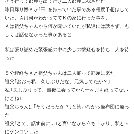
そう行って部屋を出て行き二人部屋に残された
昨日帰り際Ａが｢玉｣を持っていた事である程度予想はして
いた、Ａは何かわかっててＫの家に行った事を、
Ａは祖父ちゃんから何か聞いていたが私達には話さず、も
しくは話せなかった事があると
私は張り詰めた緊張感の中に少しの懐疑心を持ち二人を待
った
５分程経ちＡと祖父ちゃんは二人揃って部屋に来た
祖父｢おおっ私、久しぶりだな、元気してたか？｣
私 ｢久しぶりって、最後に会ってから一ヶ月も経ってない
けどね｣
祖父ちゃんは｢そうだったか？｣と笑いながら座布団に座っ
た
祖父｢さて、話す前に…｣と言いながら立ち上がり、私とＥ
にゲンコツした