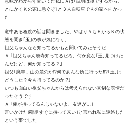
意味がわからず聞いてた私にＡは｢説明は後でするから、
とにかくＫの家に急ぐぞ｣と３人自転車でＫの家へ向かっ
た
道中ある程度の話は聞きました、やはりＡもＥからＫの状
態を聞き｢玉｣の事が気になり、
祖父ちゃんなら知ってるかもと聞いてみたそうだ
Ａ ｢祖父ちゃん廃寺知ってるだろ、何か変な｢玉｣見つけた
んだけど、何か知ってる？｣
祖父｢廃寺…山の麓のか!?何であんな所に行った!!?｢玉｣は
どうした？今も持ってるのか!?｣
いつも面白い祖父ちゃんからは考えられない真剣な表情だ
ったそうです
Ａ ｢俺が持ってるんじゃないよ、友達が…｣
言いかけた瞬間｢すぐに持って来い｣と言われ私に連絡した
という事でした