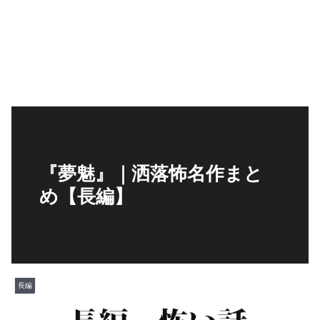
『夢魅』｜洒落怖名作まと
め【長編】
長編