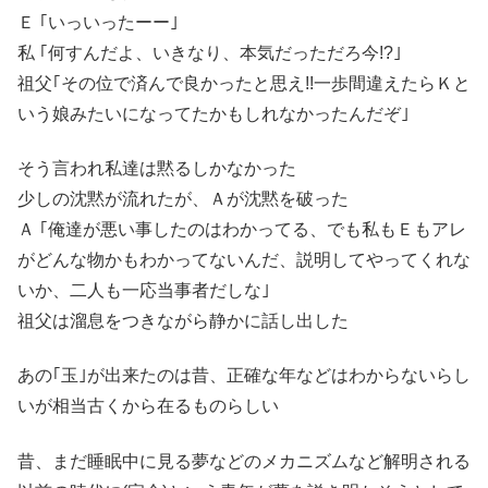
Ｅ ｢いっいったーー｣
私 ｢何すんだよ、いきなり、本気だっただろ今!?｣
祖父｢その位で済んで良かったと思え!!一歩間違えたらＫと
いう娘みたいになってたかもしれなかったんだぞ｣
そう言われ私達は黙るしかなかった
少しの沈黙が流れたが、Ａが沈黙を破った
Ａ ｢俺達が悪い事したのはわかってる、でも私もＥもアレ
がどんな物かもわかってないんだ、説明してやってくれな
いか、二人も一応当事者だしな｣
祖父は溜息をつきながら静かに話し出した
あの｢玉｣が出来たのは昔、正確な年などはわからないらし
いが相当古くから在るものらしい
昔、まだ睡眠中に見る夢などのメカニズムなど解明される