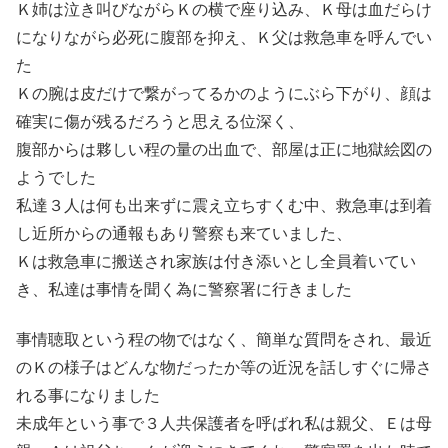
Ｋ姉は泣き叫びながらＫの横で座り込み、Ｋ母は血だらけ
になりながら必死に腹部を抑え、Ｋ父は救急車を呼んでい
た
Ｋの腕は皮だけで繋がってるかのようにぶら下がり、顔は
確実に傷が残るだろうと思える位深く、
腹部からは夥しい程の量の出血で、部屋は正に地獄絵図の
ようでした
私達３人は何も出来ずに震え立ちすくむ中、救急車は到着
し近所からの通報もあり警察も来ていました、
Ｋは救急車に搬送され家族は付き添いとし全員着いてい
き、私達は事情を聞く為に警察署に行きました
事情聴取という程の物ではなく、簡単な質問をされ、最近
のＫの様子はどんな物だったか等の近況を話しすぐに帰さ
れる事になりました
未成年という事で３人共保護者を呼ばれ私は親父、Ｅは母