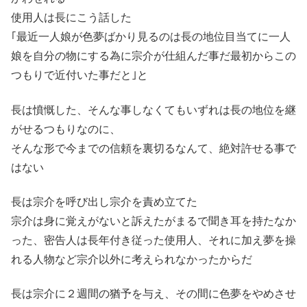
使用人は長にこう話した
｢最近一人娘が色夢ばかり見るのは長の地位目当てに一人
娘を自分の物にする為に宗介が仕組んだ事だ最初からこの
つもりで近付いた事だと｣と
長は憤慨した、そんな事しなくてもいずれは長の地位を継
がせるつもりなのに、
そんな形で今までの信頼を裏切るなんて、絶対許せる事で
はない
長は宗介を呼び出し宗介を責め立てた
宗介は身に覚えがないと訴えたがまるで聞き耳を持たなか
った、密告人は長年付き従った使用人、それに加え夢を操
れる人物など宗介以外に考えられなかったからだ
長は宗介に２週間の猶予を与え、その間に色夢をやめさせ