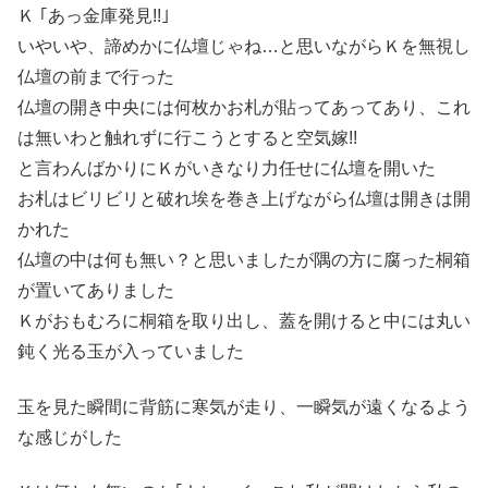
Ｋ ｢あっ金庫発見!!｣
いやいや、諦めかに仏壇じゃね…と思いながらＫを無視し
仏壇の前まで行った
仏壇の開き中央には何枚かお札が貼ってあってあり、これ
は無いわと触れずに行こうとすると空気嫁!!
と言わんばかりにＫがいきなり力任せに仏壇を開いた
お札はビリビリと破れ埃を巻き上げながら仏壇は開きは開
かれた
仏壇の中は何も無い？と思いましたが隅の方に腐った桐箱
が置いてありました
Ｋがおもむろに桐箱を取り出し、蓋を開けると中には丸い
鈍く光る玉が入っていました
玉を見た瞬間に背筋に寒気が走り、一瞬気が遠くなるよう
な感じがした