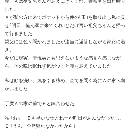
親、Ａは祖父ちゃんが迎えにきてくれ、警察署を出た時で
した、
Ａが私の方に来てポケットから件の｢玉｣を取り出し私に見
せ｢明日、俺ん家に来てくれ｣とだけ言い祖父ちゃんと帰っ
て行きました
親父には色々聞かれましたが適当に返答しながら家路に着
き、
今だに現実、非現実とも思えないような感覚を感じなが
ら、その晩は眠れず気がつくと朝を迎えていました
私は顔を洗い、気を引き締め、全てを聞く為にＡの家へ向
かいました
丁度Ａの家の前でＥと鉢合わせた
私 ｢おす、Ｅも早いな仕方ねーか昨日があんなだったし｣
Ｅ ｢うん、全然寝れなかったから｣