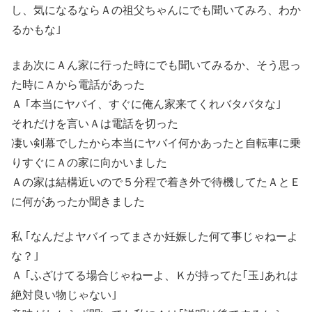
し、気になるならＡの祖父ちゃんにでも聞いてみろ、わか
るかもな｣
まあ次にＡん家に行った時にでも聞いてみるか、そう思っ
た時にＡから電話があった
Ａ ｢本当にヤバイ、すぐに俺ん家来てくれバタバタな｣
それだけを言いＡは電話を切った
凄い剣幕でしたから本当にヤバイ何かあったと自転車に乗
りすぐにＡの家に向かいました
Ａの家は結構近いので５分程で着き外で待機してたＡとＥ
に何があったか聞きました
私 ｢なんだよヤバイってまさか妊娠した何て事じゃねーよ
な？｣
Ａ ｢ふざけてる場合じゃねーよ、Ｋが持ってた｢玉｣あれは
絶対良い物じゃない｣