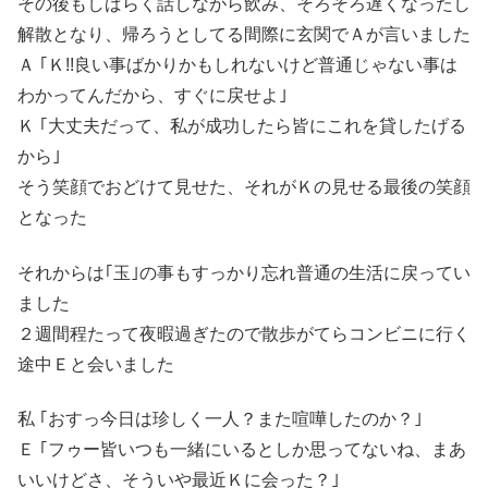
その後もしばらく話しながら飲み、そろそろ遅くなったし
解散となり、帰ろうとしてる間際に玄関でＡが言いました
Ａ ｢Ｋ!!良い事ばかりかもしれないけど普通じゃない事は
わかってんだから、すぐに戻せよ｣
Ｋ ｢大丈夫だって、私が成功したら皆にこれを貸したげる
から｣
そう笑顔でおどけて見せた、それがＫの見せる最後の笑顔
となった
それからは｢玉｣の事もすっかり忘れ普通の生活に戻ってい
ました
２週間程たって夜暇過ぎたので散歩がてらコンビニに行く
途中Ｅと会いました
私 ｢おすっ今日は珍しく一人？また喧嘩したのか？｣
Ｅ ｢フゥー皆いつも一緒にいるとしか思ってないね、まあ
いいけどさ、そういや最近Ｋに会った？｣