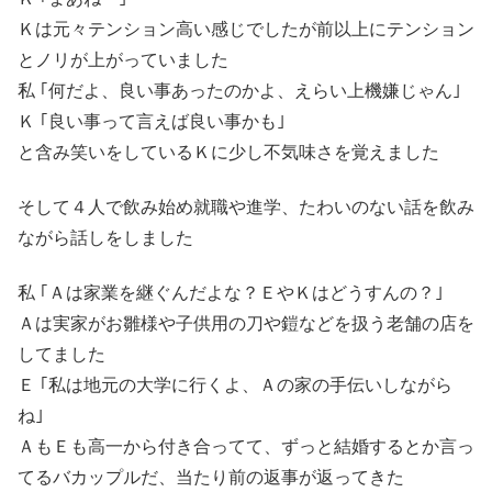
Ｋは元々テンション高い感じでしたが前以上にテンション
とノリが上がっていました
私 ｢何だよ、良い事あったのかよ、えらい上機嫌じゃん｣
Ｋ ｢良い事って言えば良い事かも｣
と含み笑いをしているＫに少し不気味さを覚えました
そして４人で飲み始め就職や進学、たわいのない話を飲み
ながら話しをしました
私 ｢Ａは家業を継ぐんだよな？ＥやＫはどうすんの？｣
Ａは実家がお雛様や子供用の刀や鎧などを扱う老舗の店を
してました
Ｅ ｢私は地元の大学に行くよ、Ａの家の手伝いしながら
ね｣
ＡもＥも高一から付き合ってて、ずっと結婚するとか言っ
てるバカップルだ、当たり前の返事が返ってきた