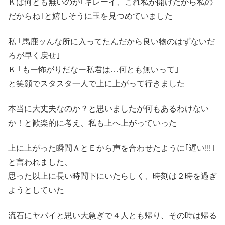
Ｋは何とも無いのか｢キレーイ、これ私が開けたから私の
だからね｣と嬉しそうに玉を見つめていました
私 ｢馬鹿ッんな所に入ってたんだから良い物のはずないだ
ろが早く戻せ｣
Ｋ ｢もー怖がりだなー私君は…何とも無いって｣
と笑顔でスタスタ一人で上に上がって行きました
本当に大丈夫なのか？と思いましたが何もあるわけない
か！と歓楽的に考え、私も上へ上がっていった
上に上がった瞬間ＡとＥから声を合わせたように｢遅い!!!｣
と言われました、
思った以上に長い時間下にいたらしく、時刻は２時を過ぎ
ようとしていた
流石にヤバイと思い大急ぎで４人とも帰り、その時は帰る