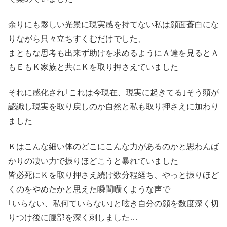
余りにも夥しい光景に現実感を持てない私は顔面蒼白にな
りながら只々立ちすくむだけでした、
まともな思考も出来ず助けを求めるようにＡ達を見るとＡ
もＥもＫ家族と共にＫを取り押さえていました
それに感化され｢これは今現在、現実に起きてる｣そう頭が
認識し現実を取り戻しのか自然と私も取り押さえに加わり
ました
Ｋはこんな細い体のどこにこんな力があるのかと思わんば
かりの凄い力で振りほどこうと暴れていました
皆必死にＫを取り押さえ続け数分程経ち、やっと振りほど
くのをやめたかと思えた瞬間囁くような声で
｢いらない、私何ていらない｣と呟き自分の顔を数度深く切
りつけ後に腹部を深く刺しました…