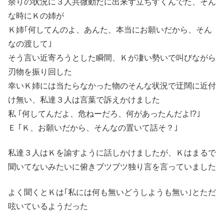
余りの状況に３人共微動だに出来ず立ちすくんでた、そん
な時にＫの姉が
Ｋ姉｢何してんのよ、あんた、本当にお願いだから、そん
なの渡して｣
そう言い近寄ろうとした瞬間、Ｋが凄い勢いで叫びながら
刃物を振り回した
幸いＫ姉には当たらなかった物のそんな状況で迂闊に近付
け無い、私達３人は言葉で訴えかけました
私 ｢何してんだよ、危ねーだろ、何があったんだよ!?｣
Ｅ ｢Ｋ、お願いだから、そんなの置いて話そ？｣
私達３人はＫを諭すように話しかけましたが、Ｋはまるで
聞いてないみたいに俯きブツブツ独り言を言っていました
よく聞くとＫは｢私には何も無いどうしようも無い｣とただ
呟いているようだった