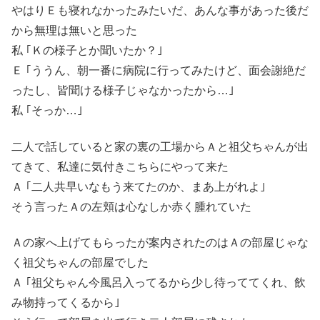
やはりＥも寝れなかったみたいだ、あんな事があった後だ
から無理は無いと思った
私 ｢Ｋの様子とか聞いたか？｣
Ｅ ｢ううん、朝一番に病院に行ってみたけど、面会謝絶だ
ったし、皆聞ける様子じゃなかったから…｣
私 ｢そっか…｣
二人で話していると家の裏の工場からＡと祖父ちゃんが出
てきて、私達に気付きこちらにやって来た
Ａ ｢二人共早いなもう来てたのか、まあ上がれよ｣
そう言ったＡの左頬は心なしか赤く腫れていた
Ａの家へ上げてもらったが案内されたのはＡの部屋じゃな
く祖父ちゃんの部屋でした
Ａ ｢祖父ちゃん今風呂入ってるから少し待っててくれ、飲
み物持ってくるから｣