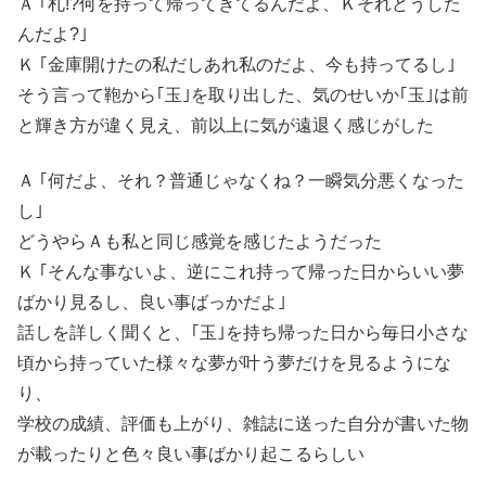
Ａ ｢札!?何を持って帰ってきてるんだよ、Ｋそれどうした
んだよ?｣
Ｋ ｢金庫開けたの私だしあれ私のだよ、今も持ってるし｣
そう言って鞄から｢玉｣を取り出した、気のせいか｢玉｣は前
と輝き方が違く見え、前以上に気が遠退く感じがした
Ａ ｢何だよ、それ？普通じゃなくね？一瞬気分悪くなった
し｣
どうやらＡも私と同じ感覚を感じたようだった
Ｋ ｢そんな事ないよ、逆にこれ持って帰った日からいい夢
ばかり見るし、良い事ばっかだよ｣
話しを詳しく聞くと、｢玉｣を持ち帰った日から毎日小さな
頃から持っていた様々な夢が叶う夢だけを見るようにな
り、
学校の成績、評価も上がり、雑誌に送った自分が書いた物
が載ったりと色々良い事ばかり起こるらしい