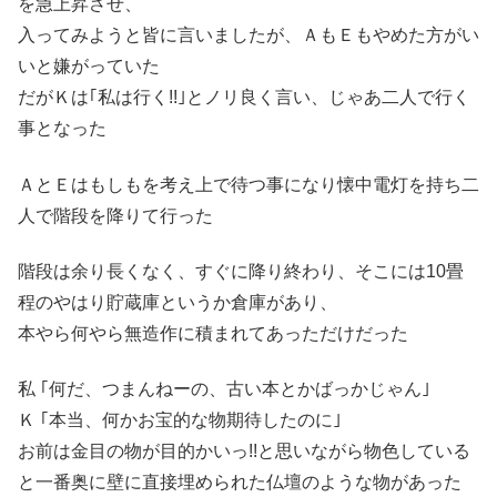
を急上昇させ、
入ってみようと皆に言いましたが、ＡもＥもやめた方がい
いと嫌がっていた
だがＫは｢私は行く!!｣とノリ良く言い、じゃあ二人で行く
事となった
ＡとＥはもしもを考え上で待つ事になり懐中電灯を持ち二
人で階段を降りて行った
階段は余り長くなく、すぐに降り終わり、そこには10畳
程のやはり貯蔵庫というか倉庫があり、
本やら何やら無造作に積まれてあっただけだった
私 ｢何だ、つまんねーの、古い本とかばっかじゃん｣
Ｋ ｢本当、何かお宝的な物期待したのに｣
お前は金目の物が目的かいっ!!と思いながら物色している
と一番奥に壁に直接埋められた仏壇のような物があった