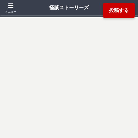
「死ぬ程洒落にならない怖い話」「本当にあった怖い話」「都市伝説」などか
怪談ストーリーズ
投稿する
ら厳選した怖い話を読み易く掲載しています。
メニュー
検索