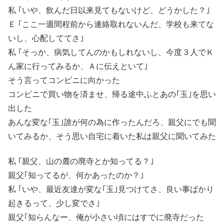
私 ｢いや、飲んだ日以来見てもないけど、どうかした？｣
Ｅ ｢ここ一週間程前から連絡取れないんだ、学校も来てな
いし、心配しててさ｣
私 ｢そっか、病気してんのかもしれないし、今度３人でＫ
ん家に行ってみるか、Ａに伝えといて｣
そう言ってコンビニに向かった
コンビニで買い物を済ませ、帰る途中ふとあの｢玉｣を思い
出した
あんな変な｢玉｣誰が何の為に作ったんだろ、親父にでも聞
いてみるか、そう思い自宅に着いた私は親父に聞いてみた
私 ｢親父、山の麓の廃寺とか知ってる？｣
親父｢知ってるが、何かあったのか？｣
私 ｢いや、最近友達が変な｢玉｣見つけてさ、良い事ばかり
起きるって、少し変でさ｣
親父｢知らんなー、俺が小さい頃にはすでに廃寺だった