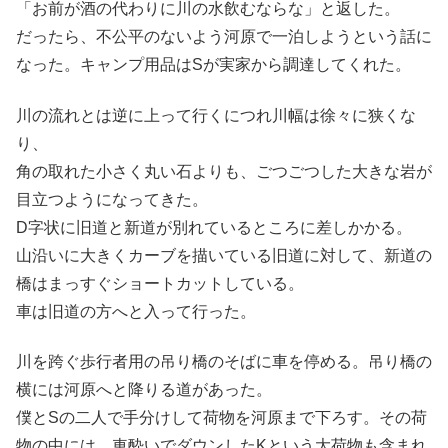
「お前が酒の代わりに川の水飲むならな」と返した。
だったら、不公平のないよう河原で一泊しようという話に
なった。キャンプ用品はSが実家から調達してくれた。
川の流れとは逆に上って行くにつれ川幅は徐々に狭くな
り、
角の取れた小さく丸い石よりも、ごつごつした大きな岩が
目立つようになってきた。
D字状に旧道と新道が別れているところに差しかかる。
山沿いに大きくカーブを描いている旧道に対して、新道の
橋はまっすぐショートカットしている。
車は旧道の方へと入って行った。
川を跨ぐ歩行者用の吊り橋のそばに車を停める。吊り橋の
横には河原へと降りる道があった。
僕とSの二人で手分けして荷物を河原まで下ろす。その荷
物の中には、車酔いでダウンしたKという大荷物も含まれ