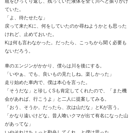
瓶をひっくり返し、残っていた液体を全て川へと振りかけ
ていた。
「よ、待たせたな」
戻って来たKに、何をしていたのか尋ねようかとも思った
けれど、止めておいた。
Kは何も言わなかった。だったら、こっちから聞く必要も
ないだろう。
車のエンジンがかかり、僕らは川を後にする。
「いやぁ、でも、良いもの見たしね。楽しかった」
走り始めた車内で、僕は本心を言った。
「そうだな」と珍しくSも肯定してくれたので、「また機
会があれば、行こうよ」と二人に提案してみる。
「おう、そうか。だったら、次は山だな」とKが言う。
「かなり遠いけどな。昔人喰いクマが出て有名になった山
があってな」
いやそれはちょっと勘弁してくれ、と僕は思った。