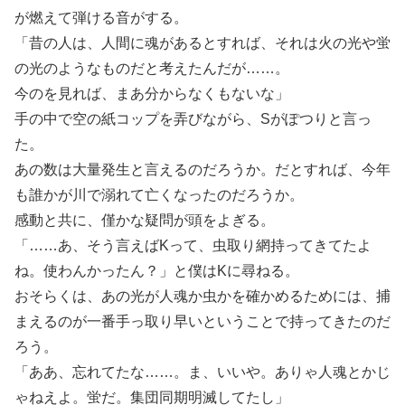
が燃えて弾ける音がする。
「昔の人は、人間に魂があるとすれば、それは火の光や蛍
の光のようなものだと考えたんだが……。
今のを見れば、まあ分からなくもないな」
手の中で空の紙コップを弄びながら、Sがぽつりと言っ
た。
あの数は大量発生と言えるのだろうか。だとすれば、今年
も誰かが川で溺れて亡くなったのだろうか。
感動と共に、僅かな疑問が頭をよぎる。
「……あ、そう言えばKって、虫取り網持ってきてたよ
ね。使わんかったん？」と僕はKに尋ねる。
おそらくは、あの光が人魂か虫かを確かめるためには、捕
まえるのが一番手っ取り早いということで持ってきたのだ
ろう。
「ああ、忘れてたな……。ま、いいや。ありゃ人魂とかじ
ゃねえよ。蛍だ。集団同期明滅してたし」