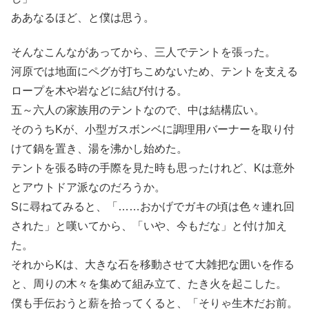
ああなるほど、と僕は思う。
そんなこんながあってから、三人でテントを張った。
河原では地面にペグが打ちこめないため、テントを支える
ロープを木や岩などに結び付ける。
五～六人の家族用のテントなので、中は結構広い。
そのうちKが、小型ガスボンベに調理用バーナーを取り付
けて鍋を置き、湯を沸かし始めた。
テントを張る時の手際を見た時も思ったけれど、Kは意外
とアウトドア派なのだろうか。
Sに尋ねてみると、「……おかげでガキの頃は色々連れ回
された」と嘆いてから、「いや、今もだな」と付け加え
た。
それからKは、大きな石を移動させて大雑把な囲いを作る
と、周りの木々を集めて組み立て、たき火を起こした。
僕も手伝おうと薪を拾ってくると、「そりゃ生木だお前。