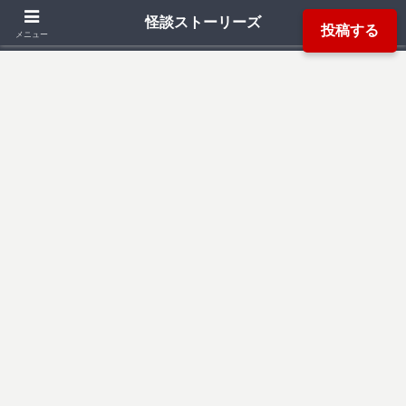
「死ぬ程洒落にならない怖い話」「本当にあった怖い話」「都市伝説」などか
怪談ストーリーズ
投稿する
ら厳選した怖い話を読み易く掲載しています。
メニュー
検索