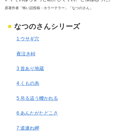
原著作者「怖い話投稿：ホラーテラー」「なつのさん」
なつのさんシリーズ
1 ウサギ穴
夜泣き峠
3 首あり地蔵
4 くもの糸
5 吊る這う轢かれる
6 あんたがたどこさ
7 道連れ岬