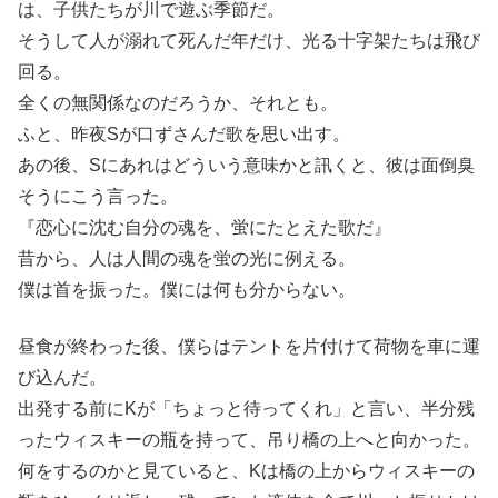
は、子供たちが川で遊ぶ季節だ。
そうして人が溺れて死んだ年だけ、光る十字架たちは飛び
回る。
全くの無関係なのだろうか、それとも。
ふと、昨夜Sが口ずさんだ歌を思い出す。
あの後、Sにあれはどういう意味かと訊くと、彼は面倒臭
そうにこう言った。
『恋心に沈む自分の魂を、蛍にたとえた歌だ』
昔から、人は人間の魂を蛍の光に例える。
僕は首を振った。僕には何も分からない。
昼食が終わった後、僕らはテントを片付けて荷物を車に運
び込んだ。
出発する前にKが「ちょっと待ってくれ」と言い、半分残
ったウィスキーの瓶を持って、吊り橋の上へと向かった。
何をするのかと見ていると、Kは橋の上からウィスキーの