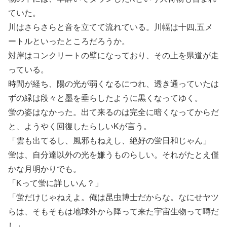
ていた。
川はさらさらと音を立てて流れている。川幅は十四,五メ
ートルといったところだろうか。
対岸はコンクリートの壁になっており、その上を県道が走
っている。
時間が経ち、陽の光が弱くなるにつれ、透き通っていたは
ずの緑は段々と墨を垂らしたように黒くなってゆく。
蛍の姿はなかった。出て来るのは完全に暗くなってからだ
と、ようやく回復したらしいKが言う。
「雲も出てるし、風邪もねえし、絶好の蛍日和じゃん」
蛍は、自分達以外の光を嫌うものらしい。それがたとえ僅
かな月明かりでも。
「Kって蛍に詳しいん？」
「蛍だけじゃねえよ。俺は昆虫博士だからな。なにせヤツ
らは、そもそもは地球外から降って来た宇宙生物って噂だ
し」