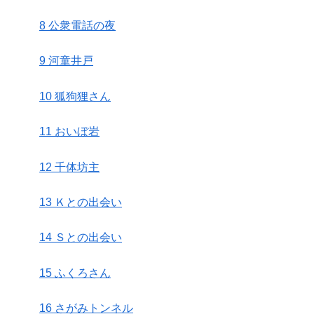
8 公衆電話の夜
9 河童井戸
10 狐狗狸さん
11 おいぼ岩
12 千体坊主
13 Ｋとの出会い
14 Ｓとの出会い
15 ふくろさん
16 さがみトンネル