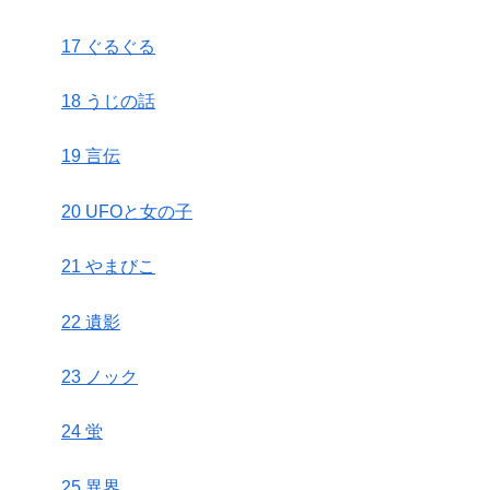
17 ぐるぐる
18 うじの話
19 言伝
20 UFOと女の子
21 やまびこ
22 遺影
23 ノック
24 蛍
25 異界