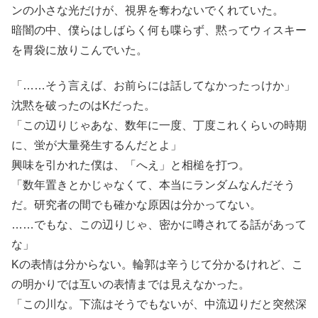
ンの小さな光だけが、視界を奪わないでくれていた。
暗闇の中、僕らはしばらく何も喋らず、黙ってウィスキー
を胃袋に放りこんでいた。
「……そう言えば、お前らには話してなかったっけか」
沈黙を破ったのはKだった。
「この辺りじゃあな、数年に一度、丁度これくらいの時期
に、蛍が大量発生するんだとよ」
興味を引かれた僕は、「へえ」と相槌を打つ。
「数年置きとかじゃなくて、本当にランダムなんだそう
だ。研究者の間でも確かな原因は分かってない。
……でもな、この辺りじゃ、密かに噂されてる話があって
な」
Kの表情は分からない。輪郭は辛うじて分かるけれど、こ
の明かりでは互いの表情までは見えなかった。
「この川な。下流はそうでもないが、中流辺りだと突然深