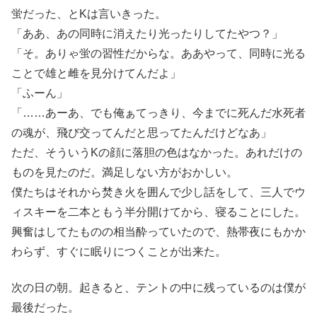
蛍だった、とKは言いきった。
「ああ、あの同時に消えたり光ったりしてたやつ？」
「そ。ありゃ蛍の習性だからな。ああやって、同時に光る
ことで雄と雌を見分けてんだよ」
「ふーん」
「……あーあ、でも俺ぁてっきり、今までに死んだ水死者
の魂が、飛び交ってんだと思ってたんだけどなあ」
ただ、そういうKの顔に落胆の色はなかった。あれだけの
ものを見たのだ。満足しない方がおかしい。
僕たちはそれから焚き火を囲んで少し話をして、三人でウ
ィスキーを二本ともう半分開けてから、寝ることにした。
興奮はしてたものの相当酔っていたので、熱帯夜にもかか
わらず、すぐに眠りにつくことが出来た。
次の日の朝。起きると、テントの中に残っているのは僕が
最後だった。