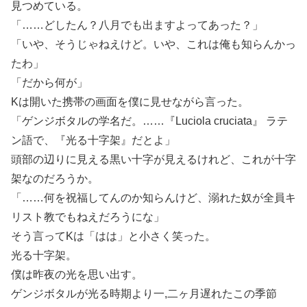
見つめている。
「……どしたん？八月でも出ますよってあった？」
「いや、そうじゃねえけど。いや、これは俺も知らんかっ
たわ」
「だから何が」
Kは開いた携帯の画面を僕に見せながら言った。
「ゲンジボタルの学名だ。……『Luciola cruciata』 ラテ
ン語で、『光る十字架』だとよ」
頭部の辺りに見える黒い十字が見えるけれど、これが十字
架なのだろうか。
「……何を祝福してんのか知らんけど、溺れた奴が全員キ
リスト教でもねえだろうにな」
そう言ってKは「はは」と小さく笑った。
光る十字架。
僕は昨夜の光を思い出す。
ゲンジボタルが光る時期より一,二ヶ月遅れたこの季節