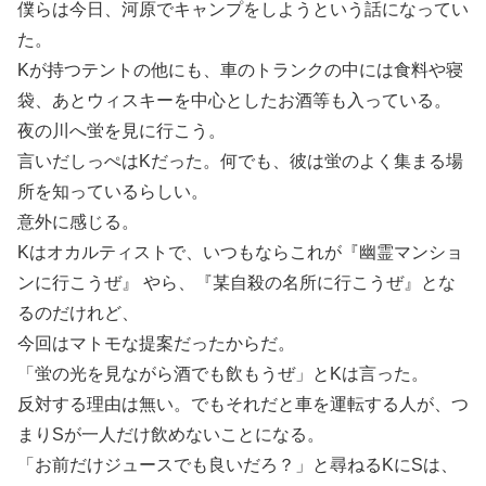
僕らは今日、河原でキャンプをしようという話になってい
た。
Kが持つテントの他にも、車のトランクの中には食料や寝
袋、あとウィスキーを中心としたお酒等も入っている。
夜の川へ蛍を見に行こう。
言いだしっぺはKだった。何でも、彼は蛍のよく集まる場
所を知っているらしい。
意外に感じる。
Kはオカルティストで、いつもならこれが『幽霊マンショ
ンに行こうぜ』 やら、『某自殺の名所に行こうぜ』とな
るのだけれど、
今回はマトモな提案だったからだ。
「蛍の光を見ながら酒でも飲もうぜ」とKは言った。
反対する理由は無い。でもそれだと車を運転する人が、つ
まりSが一人だけ飲めないことになる。
「お前だけジュースでも良いだろ？」と尋ねるKにSは、