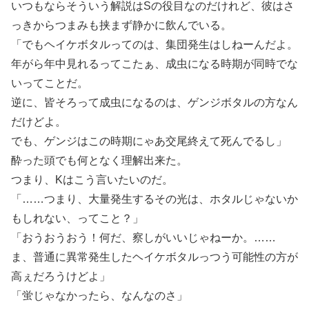
いつもならそういう解説はSの役目なのだけれど、彼はさ
っきからつまみも挟まず静かに飲んでいる。
「でもヘイケボタルってのは、集団発生はしねーんだよ。
年がら年中見れるってこたぁ、成虫になる時期が同時でな
いってことだ。
逆に、皆そろって成虫になるのは、ゲンジボタルの方なん
だけどよ。
でも、ゲンジはこの時期にゃあ交尾終えて死んでるし」
酔った頭でも何となく理解出来た。
つまり、Kはこう言いたいのだ。
「……つまり、大量発生するその光は、ホタルじゃないか
もしれない、ってこと？」
「おうおうおう！何だ、察しがいいじゃねーか。……
ま、普通に異常発生したヘイケボタルっつう可能性の方が
高ぇだろうけどよ」
「蛍じゃなかったら、なんなのさ」