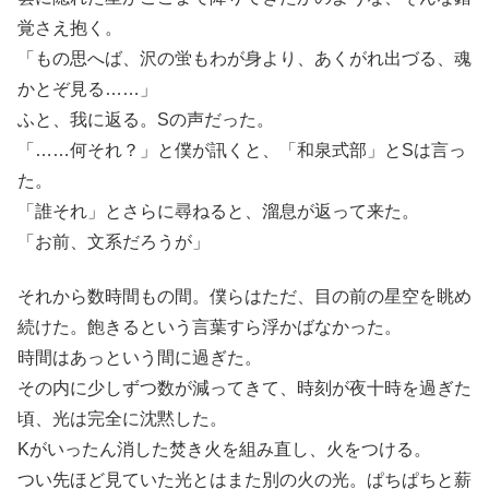
覚さえ抱く。
「もの思へば、沢の蛍もわが身より、あくがれ出づる、魂
かとぞ見る……」
ふと、我に返る。Sの声だった。
「……何それ？」と僕が訊くと、「和泉式部」とSは言っ
た。
「誰それ」とさらに尋ねると、溜息が返って来た。
「お前、文系だろうが」
それから数時間もの間。僕らはただ、目の前の星空を眺め
続けた。飽きるという言葉すら浮かばなかった。
時間はあっという間に過ぎた。
その内に少しずつ数が減ってきて、時刻が夜十時を過ぎた
頃、光は完全に沈黙した。
Kがいったん消した焚き火を組み直し、火をつける。
つい先ほど見ていた光とはまた別の火の光。ぱちぱちと薪