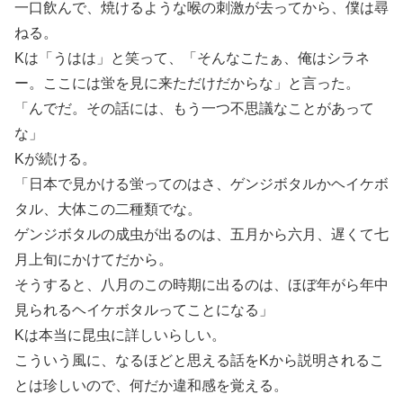
一口飲んで、焼けるような喉の刺激が去ってから、僕は尋
ねる。
Kは「うはは」と笑って、「そんなこたぁ、俺はシラネ
ー。ここには蛍を見に来ただけだからな」と言った。
「んでだ。その話には、もう一つ不思議なことがあって
な」
Kが続ける。
「日本で見かける蛍ってのはさ、ゲンジボタルかヘイケボ
タル、大体この二種類でな。
ゲンジボタルの成虫が出るのは、五月から六月、遅くて七
月上旬にかけてだから。
そうすると、八月のこの時期に出るのは、ほぼ年がら年中
見られるヘイケボタルってことになる」
Kは本当に昆虫に詳しいらしい。
こういう風に、なるほどと思える話をKから説明されるこ
とは珍しいので、何だか違和感を覚える。