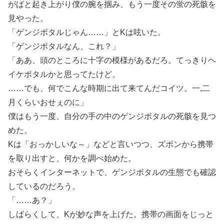
がばと起き上がり僕の腕を掴み、もう一度その蛍の死骸を
見やった。
「ゲンジボタルじゃん……」とKは呟いた。
「ゲンジボタルなん、これ？」
「ああ、頭のところに十字の模様があるだろ。てっきりヘ
イケボタルかと思ってたけど。
……でも、何でこんな時期に出て来てんだコイツ。一,二
月くらいおせぇのに」
僕はもう一度、自分の手の中のゲンジボタルの死骸を見つ
めた。
Kは「おっかしいな～」などと言いつつ、ズボンから携帯
を取り出すと、何かを調べ始めた。
おそらくインターネットで、ゲンジボタルの生態でも確認
しているのだろう。
「……あ？」
しばらくして、Kが妙な声を上げた。携帯の画面をじっと