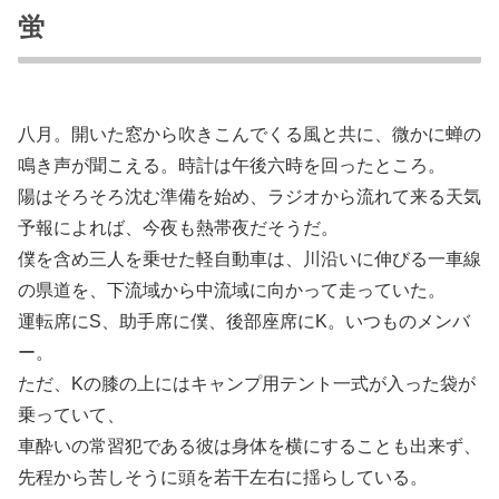
蛍
八月。開いた窓から吹きこんでくる風と共に、微かに蝉の
鳴き声が聞こえる。時計は午後六時を回ったところ。
陽はそろそろ沈む準備を始め、ラジオから流れて来る天気
予報によれば、今夜も熱帯夜だそうだ。
僕を含め三人を乗せた軽自動車は、川沿いに伸びる一車線
の県道を、下流域から中流域に向かって走っていた。
運転席にS、助手席に僕、後部座席にK。いつものメンバ
ー。
ただ、Kの膝の上にはキャンプ用テント一式が入った袋が
乗っていて、
車酔いの常習犯である彼は身体を横にすることも出来ず、
先程から苦しそうに頭を若干左右に揺らしている。