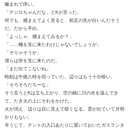
噛まれて痒い。
「テジロちゃんだな」とKが言った。
何でも、捕まえてよく見ると、前足の先が白いんだそう
だ。だから手白。
「よっしゃ、捕まえてみるか？」
「……蠅を見に来たわけじゃないでしょうが」
「そりゃそうか」
僕らは蛍を見に来たのだ。
「まだ出てこないね」
時刻は午後八時を回っていた。辺りはもう十分暗い。
「そろそろだろーな」
そう言うとKは立ち上がり、空の鍋に川の水を汲んでき
て、たき火の上にそれをかけた。
火が消え、辺りは目に見えて暗くなる。雲が出ていて月明
かりもない。
辛うじて、テントの入口あたりに置いておいたガスランタ