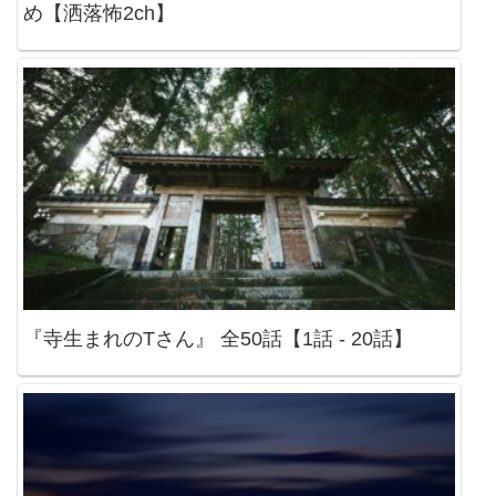
め【洒落怖2ch】
『寺生まれのTさん』 全50話【1話 - 20話】