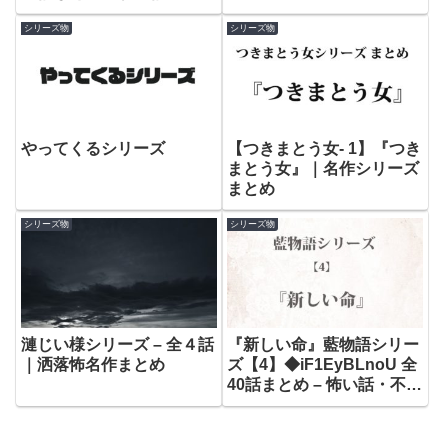
議な話
シリーズ物
シリーズ物
やってくるシリーズ
【つきまとう女- 1】『つき
まとう女』｜名作シリーズ
まとめ
シリーズ物
シリーズ物
漣じい様シリーズ – 全４話
『新しい命』藍物語シリー
｜洒落怖名作まとめ
ズ【4】◆iF1EyBLnoU 全
40話まとめ – 怖い話・不思
議な話