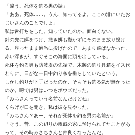
「違う。死体を釣る男の話」
「ああ。死体……。うん、知ってるよ。ここの港にいたお
じいさんのことでしょ」
私は舌打ちをした。知っていたのか。面白くない。
針の先に餌をつけ、撒き餌も撒かずにそのまま放り投げ
る。座ったまま適当に投げたので、あまり飛ばなかった。
赤い浮きが、すぐそこの海面に頭を出している。
死体を釣る男も防波堤の先端で、木製の釣り具箱をイス代
わりに、日がな一日中釣り糸を垂らしていたという。
しかし釣りが下手だったのか、そもそも釣る気が無かった
のか。噂では男はいつもボウズだった。
「みちさんっていう名前なんだけどね」
くらげが口を開き。私は彼を見やった。
「みちさん？あー、それが死体を釣る男の名前か」
「そう。昔、この辺りの親戚の家に預けられてたことがあ
って、その時みさちさんと仲良くなったんだ。