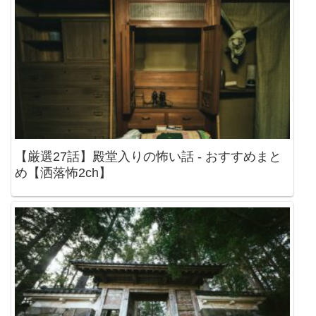
【厳選27話】殿堂入りの怖い話 - おすすめまと
め【洒落怖2ch】