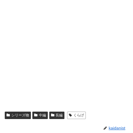
シリーズ物
中編
長編
くらげ
kaidanist