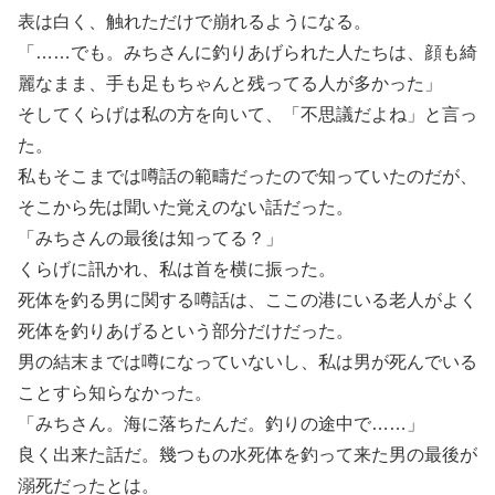
表は白く、触れただけで崩れるようになる。
「……でも。みちさんに釣りあげられた人たちは、顔も綺
麗なまま、手も足もちゃんと残ってる人が多かった」
そしてくらげは私の方を向いて、「不思議だよね」と言っ
た。
私もそこまでは噂話の範疇だったので知っていたのだが、
そこから先は聞いた覚えのない話だった。
「みちさんの最後は知ってる？」
くらげに訊かれ、私は首を横に振った。
死体を釣る男に関する噂話は、ここの港にいる老人がよく
死体を釣りあげるという部分だけだった。
男の結末までは噂になっていないし、私は男が死んでいる
ことすら知らなかった。
「みちさん。海に落ちたんだ。釣りの途中で……」
良く出来た話だ。幾つもの水死体を釣って来た男の最後が
溺死だったとは。