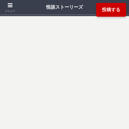
「死ぬ程洒落にならない怖い話」「本当にあった怖い話」「都市伝説」などか
怪談ストーリーズ
投稿する
ら厳選した怖い話を読み易く掲載しています。
メニュー
検索