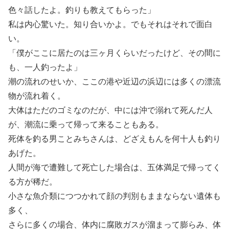
色々話したよ。釣りも教えてもらった」
私は内心驚いた。知り合いかよ。でもそれはそれで面白
い。
「僕がここに居たのは三ヶ月くらいだったけど、その間に
も、一人釣ったよ」
潮の流れのせいか、ここの港や近辺の浜辺には多くの漂流
物が流れ着く。
大体はただのゴミなのだが、中には沖で溺れて死んだ人
が、潮流に乗って帰って来ることもある。
死体を釣る男ことみちさんは、どざえもんを何十人も釣り
あげた。
人間が海で遭難して死亡した場合は、五体満足で帰ってく
る方が稀だ。
小さな魚介類につつかれて顔の判別もままならない遺体も
多く、
さらに多くの場合、体内に腐敗ガスが溜まって膨らみ、体