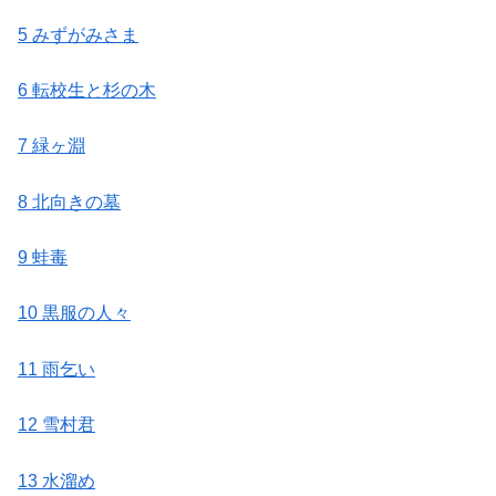
5 みずがみさま
6 転校生と杉の木
7 緑ヶ淵
8 北向きの墓
9 蛙毒
10 黒服の人々
11 雨乞い
12 雪村君
13 水溜め