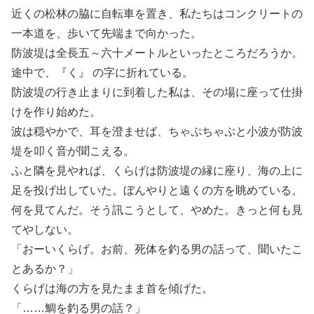
近くの松林の脇に自転車を置き、私たちはコンクリートの
一本道を、歩いて先端まで向かった。
防波堤は全長五～六十メートルといったところだろうか。
途中で、『く』 の字に折れている。
防波堤の行き止まりに到着した私は、その場に座って仕掛
けを作り始めた。
波は穏やかで、耳を澄ませば、ちゃぷちゃぷと小波が防波
堤を叩く音が聞こえる。
ふと隣を見やれば、くらげは防波堤の縁に座り、海の上に
足を投げ出していた。ぼんやりと遠くの方を眺めている。
何を見てんだ。そう訊こうとして、やめた。きっと何も見
てやしない。
「おーいくらげ。お前、死体を釣る男の話って、聞いたこ
とあるか？」
くらげは海の方を見たまま首を傾げた。
「……鯛を釣る男の話？」