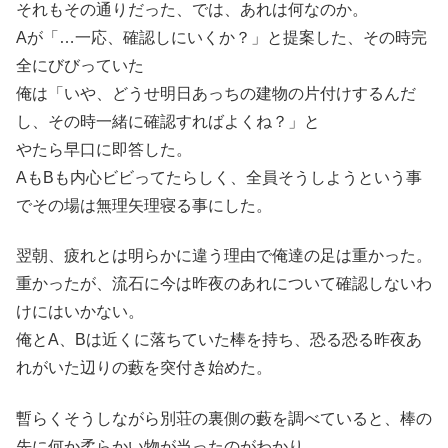
それもその通りだった、では、あれは何なのか。
Aが「…一応、確認しにいくか？」と提案した、その時完
全にびびっていた
俺は「いや、どうせ明日あっちの建物の片付けするんだ
し、その時一緒に確認すればよくね？」と
やたら早口に即答した。
AもBも内心ビビってたらしく、全員そうしようという事
でその場は無理矢理寝る事にした。
翌朝、疲れとは明らかに違う理由で俺達の足は重かった。
重かったが、流石に今は昨夜のあれについて確認しないわ
けにはいかない。
俺とA、Bは近くに落ちていた棒を持ち、恐る恐る昨夜あ
れがいた辺りの藪を突付き始めた。
暫らくそうしながら別荘の裏側の藪を調べていると、棒の
先に何か柔らかい物が当ったのがわかり、