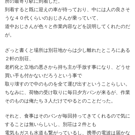
所の最寄り駅に到着した。
到着すると既に迎えの車が待っており、中には人の良さそ
うな４０代くらいのおじさんが乗っていて、
道中おじさんが色々と作業内容などを説明してくれたのだ
が。
ざっと書くと場所は別荘地からは少し離れたところにある
２軒の別荘、
老朽化と立地の悪さから持ち主が手放す事になり、どうせ
買い手も付かないだろうという事で
取り壊すので中のものを全て運び出すということらしい。
ちなみに、荷物の受け取りに毎日夕方バンが来るが、作業
そのものは俺たち３人だけでやるとのことだった。
それと、食事はそのバンが毎回持ってきてくれるので気に
することは無いらしいし、別荘は２件とも
電気もガスも水道も繋がっているし、携帯の電波は届かな