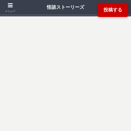
「死ぬ程洒落にならない怖い話」「本当にあった怖い話」「都市伝説」などか
怪談ストーリーズ
投稿する
ら厳選した怖い話を読み易く掲載しています。
メニュー
検索