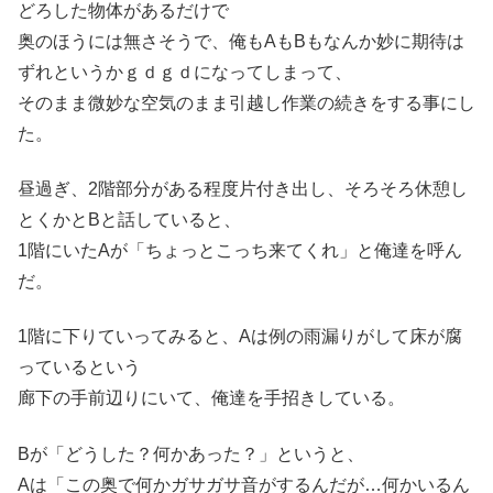
どろした物体があるだけで
奥のほうには無さそうで、俺もAもBもなんか妙に期待は
ずれというかｇｄｇｄになってしまって、
そのまま微妙な空気のまま引越し作業の続きをする事にし
た。
昼過ぎ、2階部分がある程度片付き出し、そろそろ休憩し
とくかとBと話していると、
1階にいたAが「ちょっとこっち来てくれ」と俺達を呼ん
だ。
1階に下りていってみると、Aは例の雨漏りがして床が腐
っているという
廊下の手前辺りにいて、俺達を手招きしている。
Bが「どうした？何かあった？」というと、
Aは「この奥で何かガサガサ音がするんだが…何かいるん