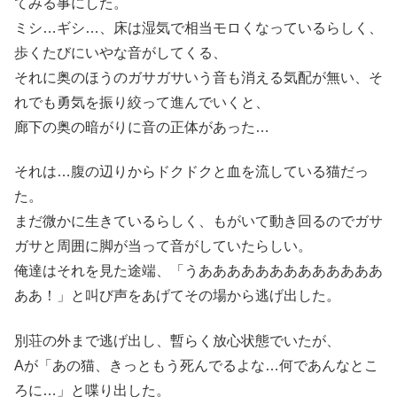
てみる事にした。
ミシ…ギシ…、床は湿気で相当モロくなっているらしく、
歩くたびにいやな音がしてくる、
それに奥のほうのガサガサいう音も消える気配が無い、そ
れでも勇気を振り絞って進んでいくと、
廊下の奥の暗がりに音の正体があった…
それは…腹の辺りからドクドクと血を流している猫だっ
た。
まだ微かに生きているらしく、もがいて動き回るのでガサ
ガサと周囲に脚が当って音がしていたらしい。
俺達はそれを見た途端、「うあああああああああああああ
ああ！」と叫び声をあげてその場から逃げ出した。
別荘の外まで逃げ出し、暫らく放心状態でいたが、
Aが「あの猫、きっともう死んでるよな…何であんなとこ
ろに…」と喋り出した。