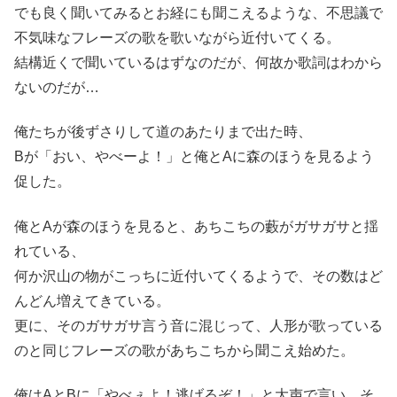
でも良く聞いてみるとお経にも聞こえるような、不思議で
不気味なフレーズの歌を歌いながら近付いてくる。
結構近くで聞いているはずなのだが、何故か歌詞はわから
ないのだが…
俺たちが後ずさりして道のあたりまで出た時、
Bが「おい、やべーよ！」と俺とAに森のほうを見るよう
促した。
俺とAが森のほうを見ると、あちこちの藪がガサガサと揺
れている、
何か沢山の物がこっちに近付いてくるようで、その数はど
んどん増えてきている。
更に、そのガサガサ言う音に混じって、人形が歌っている
のと同じフレーズの歌があちこちから聞こえ始めた。
俺はAとBに「やべぇよ！逃げるぞ！」と大声で言い、そ