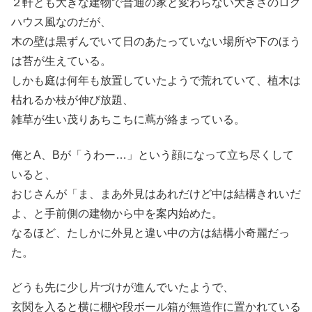
２軒とも大きな建物で普通の家と変わらない大きさのログ
ハウス風なのだが、
木の壁は黒ずんでいて日のあたっていない場所や下のほう
は苔が生えている。
しかも庭は何年も放置していたようで荒れていて、植木は
枯れるか枝が伸び放題、
雑草が生い茂りあちこちに蔦が絡まっている。
俺とA、Bが「うわー…」という顔になって立ち尽くして
いると、
おじさんが「ま、まあ外見はあれだけど中は結構きれいだ
よ、と手前側の建物から中を案内始めた。
なるほど、たしかに外見と違い中の方は結構小奇麗だっ
た。
どうも先に少し片づけが進んでいたようで、
玄関を入ると横に棚や段ボール箱が無造作に置かれている