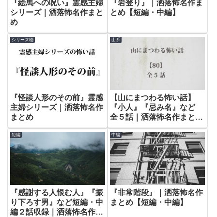
『絵馬への呪い』霊感主婦
『岩登り』｜洒落怖名作ま
シリーズ｜洒落怖名作まと
とめ【短編・中編】
め
シリーズ物
山系
『怪談人形のその前』霊感
【山にまつわる怖い話】
主婦シリーズ｜洒落怖名作
『小人』『忌み名』など
まとめ
全５話｜洒落怖名作まとめ
– 山編【80】
短編
中編
『感謝する人恨む人』『振
『非常階段』｜洒落怖名作
り下ろす男』など短編・中
まとめ【短編・中編】
編２話収録｜洒落怖名作ま