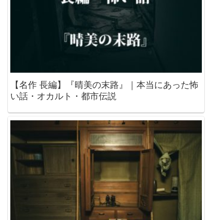
【名作 長編】『晴美の末路』｜本当にあった怖
い話・オカルト・都市伝説