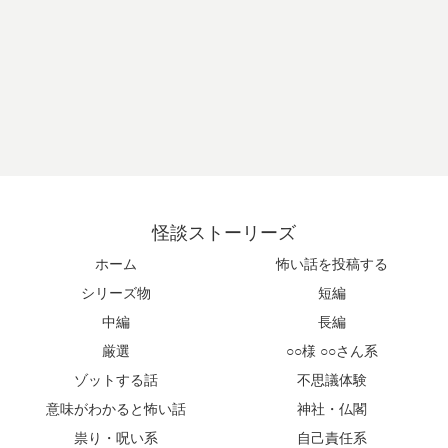
怪談ストーリーズ
ホーム
怖い話を投稿する
シリーズ物
短編
中編
長編
厳選
○○様 ○○さん系
ゾットする話
不思議体験
意味がわかると怖い話
神社・仏閣
祟り・呪い系
自己責任系