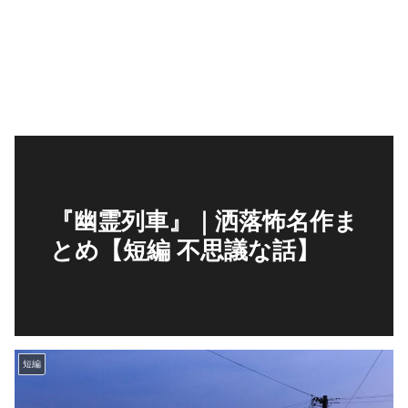
『幽霊列車』｜洒落怖名作ま
とめ【短編 不思議な話】
短編