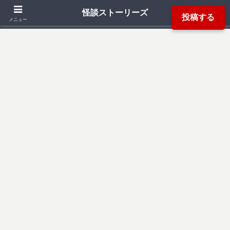
「死ぬ程洒落にならない怖い話」「本当にあった怖い話」「都市伝説」などか
怪談ストーリーズ
投稿する
ら厳選した怖い話を読み易く掲載しています。
メニュー
検索