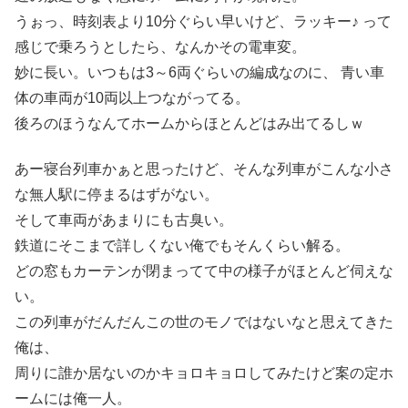
うぉっ、時刻表より10分ぐらい早いけど、ラッキー♪ って
感じで乗ろうとしたら、なんかその電車変。
妙に長い。いつもは3～6両ぐらいの編成なのに、 青い車
体の車両が10両以上つながってる。
後ろのほうなんてホームからほとんどはみ出てるしｗ
あー寝台列車かぁと思ったけど、そんな列車がこんな小さ
な無人駅に停まるはずがない。
そして車両があまりにも古臭い。
鉄道にそこまで詳しくない俺でもそんくらい解る。
どの窓もカーテンが閉まってて中の様子がほとんど伺えな
い。
この列車がだんだんこの世のモノではないなと思えてきた
俺は、
周りに誰か居ないのかキョロキョロしてみたけど案の定ホ
ームには俺一人。