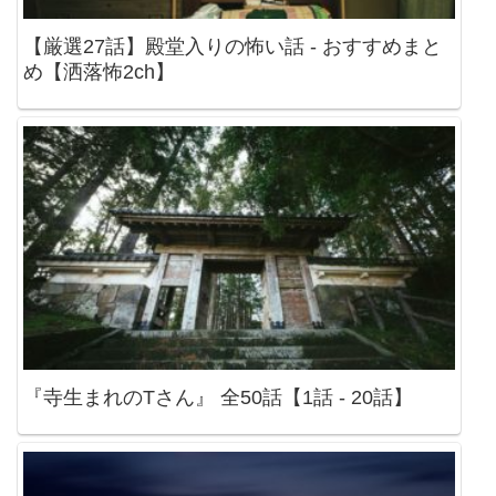
【厳選27話】殿堂入りの怖い話 - おすすめまと
め【洒落怖2ch】
『寺生まれのTさん』 全50話【1話 - 20話】