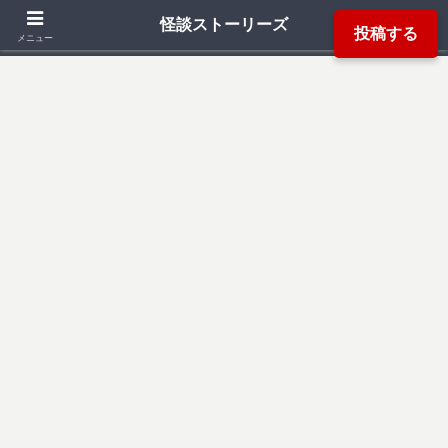
「死ぬ程洒落にならない怖い話」「本当にあった怖い話」「都市伝説」などか
怪談ストーリーズ
投稿する
ら厳選した怖い話を読み易く掲載しています。
メニュー
検索