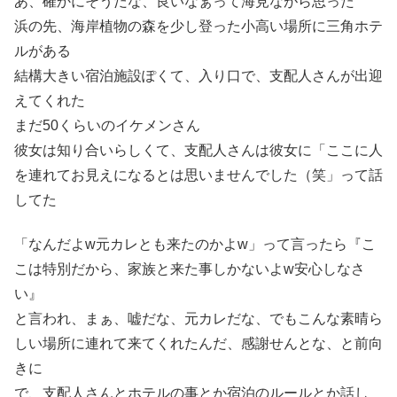
あ、確かにそうだな、良いなぁって海見ながら思った
浜の先、海岸植物の森を少し登った小高い場所に三角ホテ
ルがある
結構大きい宿泊施設ぽくて、入り口で、支配人さんが出迎
えてくれた
まだ50くらいのイケメンさん
彼女は知り合いらしくて、支配人さんは彼女に「ここに人
を連れてお見えになるとは思いませんでした（笑」って話
してた
「なんだよw元カレとも来たのかよw」って言ったら『こ
こは特別だから、家族と来た事しかないよw安心しなさ
い』
と言われ、まぁ、嘘だな、元カレだな、でもこんな素晴ら
しい場所に連れて来てくれたんだ、感謝せんとな、と前向
きに
で、支配人さんとホテルの事とか宿泊のルールとか話し