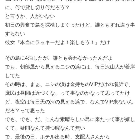
に、何で貸し切り何だろう？
と言うか、人がいない
初日の興奮で島を探検しまくったけど、誰ともすれ違う事
すらない
彼女『本当にラッキーだよ！楽しもう！』だけ
その島に4泊したが、誰とも会わなかったんだよ
でも、朝部屋から見えるニシの浜には、毎日沢山人が着岸
してた
その時は、まぁ、ニシの浜は金持ちのVIPだけの場所で、
庶民は昼間は近づくな、って事なのかなって思ってたけ
ど、夜空は毎日天の河の見える浜で、なんでVIP来ないん
だろ？って思った
でも、でも、だ、こんな素晴らしい島に来たって事が嬉し
くて、疑問なんて持つ暇なんて無い
で、最後の日、ホテル出る時、支配人さんから