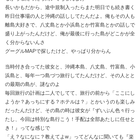
長いかもだから、途中規制入ったらまた明日でも続き書く
昨日仕事場の人と沖縄の話ししてたんだよ。俺もその人も
離島大好きで、八丈島とか小浜島とか竹富島とかの話しで
盛り上がったんだけど、俺が最後に行った島がどこかが全
く分からないんさ
グーグルMAPで探したけど、やっぱり分からん
当時付き合ってた彼女と、沖縄本島、八丈島、竹富島、小
浜島と、毎年一つ島づつ旅行してたんだけど、その人とと
の最期の島が、謎なのよ
毎回旅行の計画は二人でしてて、旅行の前から「ここにし
ようか？あっちにする？ホテルは？」とかいうのも楽しみ
だったんだけど、その島の時は彼女が『ずいぶん色々行っ
たし、今回は特別な島行こう！手配は全部あたしに任せと
き！』ってな感じで
「え？なになに？教えてよw」ってどんなに聞いても『楽