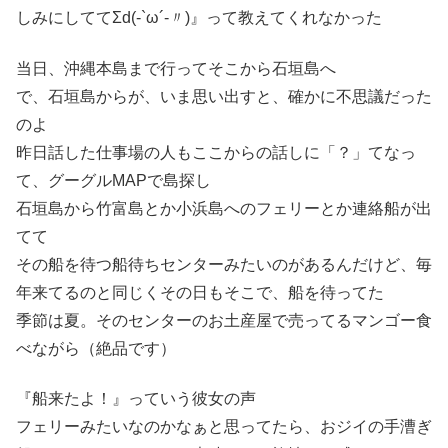
しみにしててΣd(-`ω´-〃)』って教えてくれなかった
当日、沖縄本島まで行ってそこから石垣島へ
で、石垣島からが、いま思い出すと、確かに不思議だった
のよ
昨日話した仕事場の人もここからの話しに「？」てなっ
て、グーグルMAPで島探し
石垣島から竹富島とか小浜島へのフェリーとか連絡船が出
てて
その船を待つ船待ちセンターみたいのがあるんだけど、毎
年来てるのと同じくその日もそこで、船を待ってた
季節は夏。そのセンターのお土産屋で売ってるマンゴー食
べながら（絶品です）
『船来たよ！』っていう彼女の声
フェリーみたいなのかなぁと思ってたら、おジイの手漕ぎ