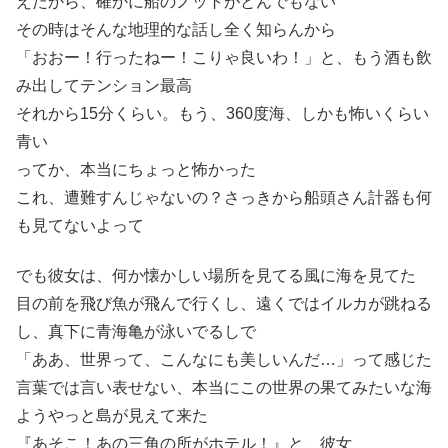
えたから、確かに船のノットがとんでもない
その時はそんな地理的な話し全く知らんから
「おおー！行ったねー！こりゃ良いわ！」と、もう酒も飲
み出してテンション最高
それから15分くらい。もう、360度海、しかも怖いくらい
青い
ってか、本当にちょっと怖かった
これ、遭難すんじゃないの？さっきから船頭さん計器も何
も見てないよって
でも彼女は、何か懐かしい場所を見てる風に海を見てた
目の前を飛び魚が飛んで行くし、遠くではイルカが跳ねる
し、真下に青海亀が泳いでるしで
「ああ、世界って、こんなにも美しいんだ…」って感じた
言葉では言い表せない、本当にこの世界の果てみたいな海
ようやっと島が見えて来た
『あそこ！あの三角の所がホテル！』と、彼女