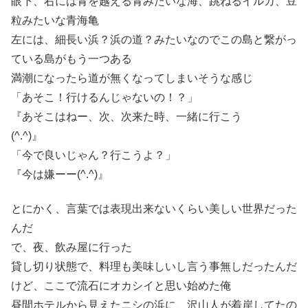
眼下、右には青を越える青みたいな海、跳ねるイルカ、豆
粒みたいな青海亀
左には、細長い浜？浜の道？みたいなのでこの島と繋がっ
ている島がもう一つある
満潮になったら道が無くなってしまいそうな感じ
「あそこ！行けるんじゃないの！？」
『あそこはねー、次、次来た時、一緒に行こう
(^.^)』
「今で良いじゃん？行こうよ？」
『今は嫌ーー(^.^)』
とにかく、言葉では表現出来ないくらい美しい世界だった
んだ
で、夜、飲み屋に行った
貸し切り状態で、料理も美味しいし言う事無しだったんだ
けど、ここで流石にオカシイと思い始めた俺
昼間ホテルから見えたニシの浜に、沢山人が着岸してたの