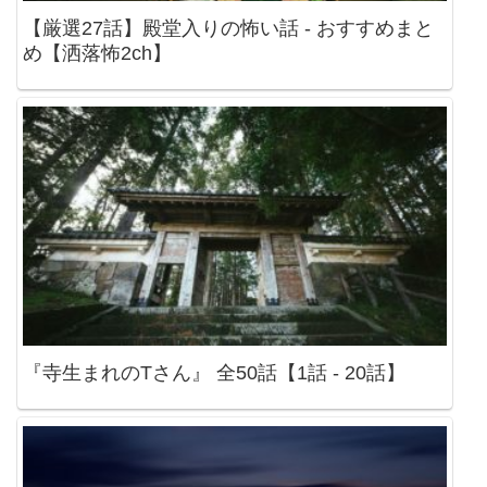
【厳選27話】殿堂入りの怖い話 - おすすめまと
め【洒落怖2ch】
『寺生まれのTさん』 全50話【1話 - 20話】