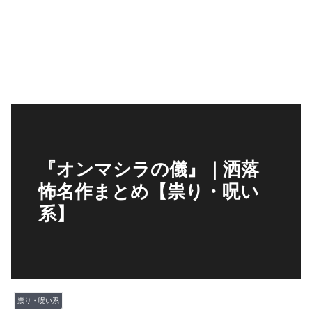
『オンマシラの儀』｜洒落
怖名作まとめ【祟り・呪い
系】
祟り・呪い系