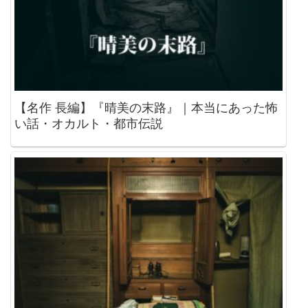
【名作 長編】『晴美の末路』｜本当にあった怖
い話・オカルト・都市伝説