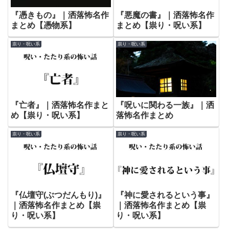
『憑きもの』｜洒落怖名作
『悪魔の書』｜洒落怖名作
まとめ【憑物系】
まとめ【祟り・呪い系】
祟り・呪い系
祟り・呪い系
『亡者』｜洒落怖名作まと
『呪いに関わる一族』｜洒
め【祟り・呪い系】
落怖名作まとめ
祟り・呪い系
祟り・呪い系
『仏壇守(ぶつだんもり)』
『神に愛されるという事』
｜洒落怖名作まとめ【祟
｜洒落怖名作まとめ【祟
り・呪い系】
り・呪い系】