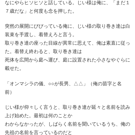
なにやらヒソヒソと話している。じい様は俺に、「まだ１
７歳だな」と何度も念を押した。
突然の展開にびびっている俺に、じい様の取り巻き達は白
装束を手渡し、着替えろと言う。
取り巻き達の座った目線が異常に思えて、俺は素直に従っ
た。着替え終わると、取り巻き達は
死体を広間から庭へ運び、庭に設置された小さなやぐらに
載せた。
「オンマシラの儀、○○が長男、△△」（俺の苗字と名
前）
じい様が仰々しく言うと、取り巻き達が延々と名前を読み
上げ始めた。最初は何のことか
わからなかったが、しばらく名前を聞いているうち、俺の
先祖の名前を言っているのだと