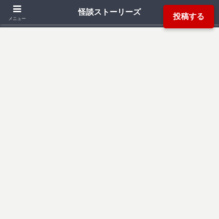
「死ぬ程洒落にならない怖い話」「本当にあった怖い話」「都市伝説」などか
怪談ストーリーズ
投稿する
ら厳選した怖い話を読み易く掲載しています。
メニュー
検索