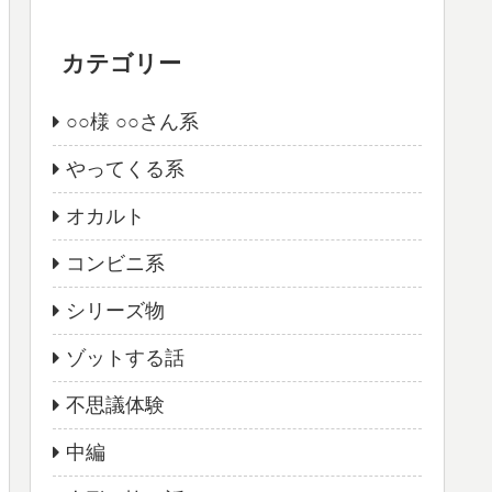
カテゴリー
○○様 ○○さん系
やってくる系
オカルト
コンビニ系
シリーズ物
ゾットする話
不思議体験
中編