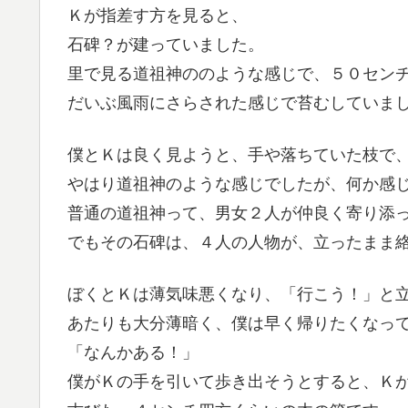
Ｋが指差す方を見ると、
石碑？が建っていました。
里で見る道祖神ののような感じで、５０セン
だいぶ風雨にさらされた感じで苔むしていま
僕とＫは良く見ようと、手や落ちていた枝で
やはり道祖神のような感じでしたが、何か感
普通の道祖神って、男女２人が仲良く寄り添
でもその石碑は、４人の人物が、立ったまま
ぼくとＫは薄気味悪くなり、「行こう！」と
あたりも大分薄暗く、僕は早く帰りたくなっ
「なんかある！」
僕がＫの手を引いて歩き出そうとすると、Ｋ