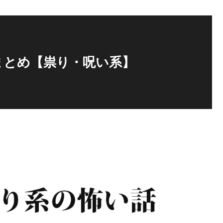
まとめ【祟り・呪い系】