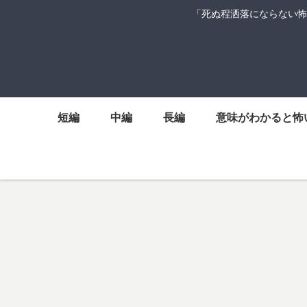
「死ぬ程洒落にならない怖
短編
中編
長編
意味がわかると怖