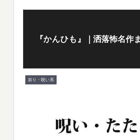
『かんひも』｜洒落怖名作
祟り・呪い系