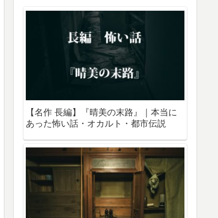
【名作 長編】『晴美の末路』｜本当に
あった怖い話・オカルト・都市伝説