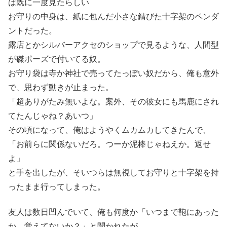
は既に一度見たらしい
お守りの中身は、紙に包んだ小さな錆びた十字架のペンダ
ントだった。
露店とかシルバーアクセのショップで見るような、人間型
が磔ポーズで付いてる奴。
お守り袋は寺か神社で売ってたっぽい奴だから、俺も意外
で、思わず動きが止まった。
「超ありがたみ無いよな。案外、その彼女にも馬鹿にされ
てたんじゃね？あいつ」
その頃になって、俺はようやくムカムカしてきたんで、
「お前らに関係ないだろ。つーか泥棒じゃねえか。返せ
よ」
と手を出したが、そいつらは無視してお守りと十字架を持
ったまま行ってしまった。
友人は数日凹んでいて、俺も何度か「いつまで鞄にあった
か、覚えてないか？」と聞かれたが、