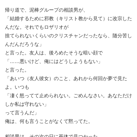
帰り道で、泥棒グループの相談男が、
「結婚するために邪教（キリスト教から見て）に改宗した
んだな。それでもロザリオが
捨てられないくらいのクリスチャンだったなら、随分苦し
んだんだろうな」
と言った。友人は、後ろめたそうな暗い顔で
「……悪いけど、俺にはどうしようもない」
と言った。
「あいつ（友人彼女）のこと、あれから何回か夢で見た
よ。いつも
「凄く怒ってて止められない。ごめんなさい。あなただけ
しか私は守れない」
って言うんだ」
俺は、何も言うことがなくて黙ってた。
相談男は、その次の日に死体で見つかった。