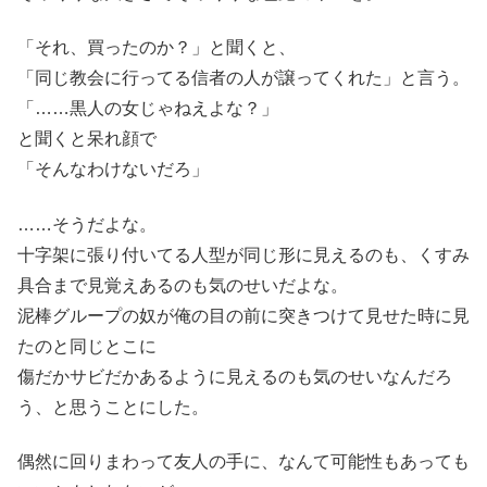
「それ、買ったのか？」と聞くと、
「同じ教会に行ってる信者の人が譲ってくれた」と言う。
「……黒人の女じゃねえよな？」
と聞くと呆れ顔で
「そんなわけないだろ」
……そうだよな。
十字架に張り付いてる人型が同じ形に見えるのも、くすみ
具合まで見覚えあるのも気のせいだよな。
泥棒グループの奴が俺の目の前に突きつけて見せた時に見
たのと同じとこに
傷だかサビだかあるように見えるのも気のせいなんだろ
う、と思うことにした。
偶然に回りまわって友人の手に、なんて可能性もあっても