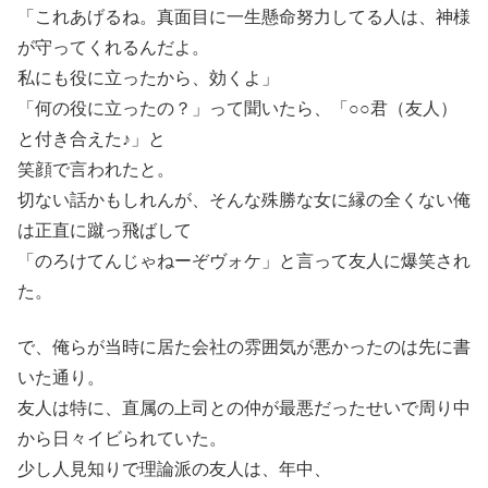
「これあげるね。真面目に一生懸命努力してる人は、神様
が守ってくれるんだよ。
私にも役に立ったから、効くよ」
「何の役に立ったの？」って聞いたら、「○○君（友人）
と付き合えた♪」と
笑顔で言われたと。
切ない話かもしれんが、そんな殊勝な女に縁の全くない俺
は正直に蹴っ飛ばして
「のろけてんじゃねーぞヴォケ」と言って友人に爆笑され
た。
で、俺らが当時に居た会社の雰囲気が悪かったのは先に書
いた通り。
友人は特に、直属の上司との仲が最悪だったせいで周り中
から日々イビられていた。
少し人見知りで理論派の友人は、年中、