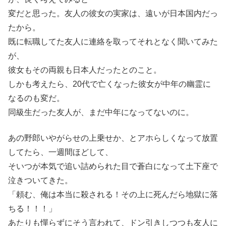
変だと思った。友人の彼女の実家は、遠いが日本国内だっ
たから。
既に転職してた友人に連絡を取ってそれとなく聞いてみた
が、
彼女もその両親も日本人だったとのこと。
しかも考えたら、20代で亡くなった彼女が中年の幽霊に
なるのも変だ。
同級生だった友人が、まだ中年になってないのに。
あの野郎いやがらせの上乗せか、とアホらしくなって放置
してたら、一週間ほどして、
そいつが本気で追い詰められた目で蒼白になって土下座で
泣きついてきた。
「頼む、俺は本当に殺される！その上に死んだら地獄に落
ちる！！！」
あたりも憚らずにそう言われて、ドン引きしつつも友人に