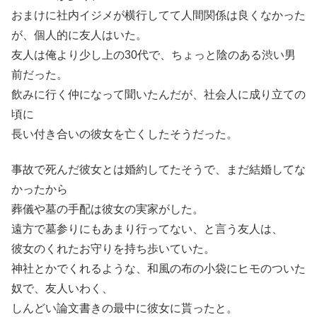
おまけに社内イジメが横行してて人間関係は良くなかった
が、個人的に友人はいた。
友人は俺より少し上の30代で、ちょっと陰のある渋い男
前だった。
飲みに行く仲になって聞いたんだが、社会人に成り立ての
頃に
長い付き合いの彼女を亡くしたそうだった。
事故で死んだ彼女とは婚約してたそうで、まだ結婚してな
かったから
葬儀や墓の手配は彼女の実家がした。
遠方で墓参りにもあまり行ってない、と言う友人は、
彼女のくれたお守りを持ち歩いていた。
神社とかでくれるような、和風の布の小袋にヒモのついた
奴で、友人いわく、
しんどい論文書きの最中に彼女に貰ったと。