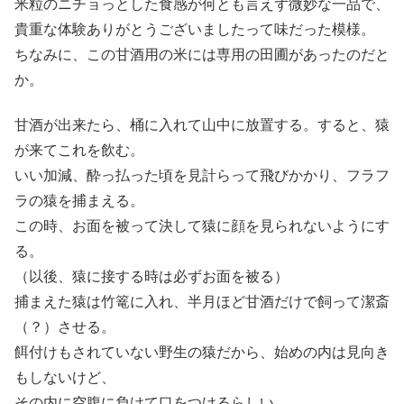
米粒のニチョっとした食感が何とも言えず微妙な一品で、
貴重な体験ありがとうございましたって味だった模様。
ちなみに、この甘酒用の米には専用の田圃があったのだと
か。
甘酒が出来たら、桶に入れて山中に放置する。すると、猿
が来てこれを飲む。
いい加減、酔っ払った頃を見計らって飛びかかり、フラフ
ラの猿を捕まえる。
この時、お面を被って決して猿に顔を見られないようにす
る。
（以後、猿に接する時は必ずお面を被る）
捕まえた猿は竹篭に入れ、半月ほど甘酒だけで飼って潔斎
（？）させる。
餌付けもされていない野生の猿だから、始めの内は見向き
もしないけど、
その内に空腹に負けて口をつけるらしい。