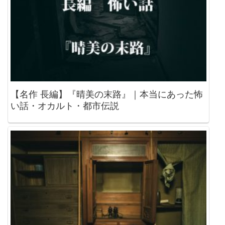
【名作 長編】『晴美の末路』｜本当にあった怖
い話・オカルト・都市伝説