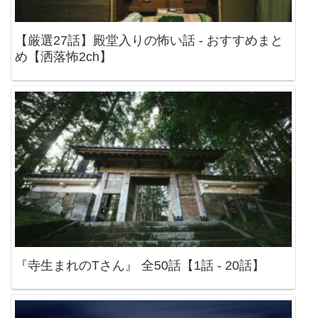
【厳選27話】殿堂入りの怖い話 - おすすめまと
め【洒落怖2ch】
『寺生まれのTさん』 全50話【1話 - 20話】