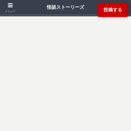
「死ぬ程洒落にならない怖い話」「本当にあった怖い話」「都市伝説」などか
怪談ストーリーズ
投稿する
ら厳選した怖い話を読み易く掲載しています。
メニュー
検索