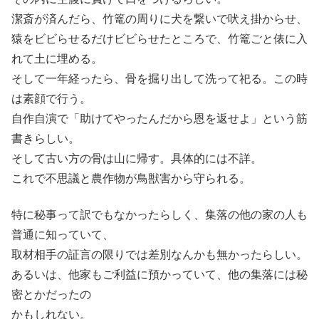
潔斎が済んだら、竹篭の周りに犬を繋いで吠え掛からせ、
猿をビビらせるだけビビらせたところで、竹篭ごと俵に入
れて土に埋める。
そして一年経ったら、骨を掘り出して洗って祀る。この時
は素顔で行う。
自作自演で「助けてやったんだから恩を返せよ」という筋
書きらしい。
そして古い方の骨は山に帰す。具体的には不詳。
これで不思議と農作物が鳥獣害から守られる。
特に秘事って訳でもなかったらしく、集落の他の家の人も
普通に知っていて、
取材相手の証言の限りでは差別なんかも無かったらしい。
あるいは、他家もご利益に預かっていて、他の集落には秘
密とかだったの
かもしれない。