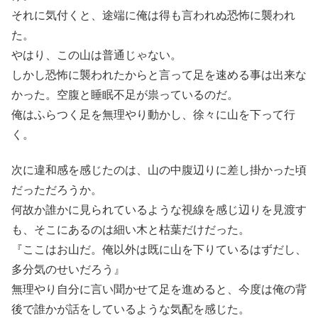
それに気付くと、途端に俺は得も言われぬ恐怖に襲われ
た。
やはり、この山は普通じゃない。
しかし恐怖に襲われたからと言って足を速める事は出来な
かった。空腹と睡眠不足が祟っているのだ。
俺はふらつく足を無理やり動かし、徐々に山を下って行
く。
次に違和感を感じたのは、山の中腹辺りに差し掛かった頃
だっただろうか。
何故か誰かに見られているような視線を感じ辺りを見渡す
も、そこにあるのは細い木と枯葉だけだった。
『ここはお山だ。俺以外は既に山を下りているはずだし、
多分気のせいだろう』
無理やり自分に言い聞かせて足を進めると、今度は俺の背
後で誰かが話をしているような気配を感じた。