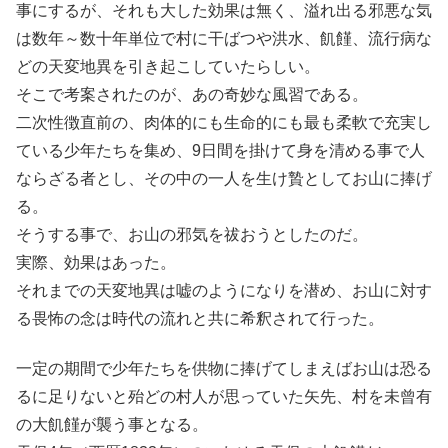
事にするが、それも大した効果は無く、溢れ出る邪悪な気
は数年～数十年単位で村に干ばつや洪水、飢饉、流行病な
どの天変地異を引き起こしていたらしい。
そこで考案されたのが、あの奇妙な風習である。
二次性徴直前の、肉体的にも生命的にも最も柔軟で充実し
ている少年たちを集め、9日間を掛けて身を清める事で人
ならざる者とし、その中の一人を生け贄としてお山に捧げ
る。
そうする事で、お山の邪気を祓おうとしたのだ。
実際、効果はあった。
それまでの天変地異は嘘のようになりを潜め、お山に対す
る畏怖の念は時代の流れと共に希釈されて行った。
一定の期間で少年たちを供物に捧げてしまえばお山は恐る
るに足りないと殆どの村人が思っていた矢先、村を未曾有
の大飢饉が襲う事となる。