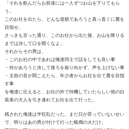
「それを飲んだらお前達には一人ずつお山を下りてもら
う。
このお社を出たら、どんな道順であろうと真っ直ぐに麓を
目指せ。
さっきも言った通り、このお社から出た後、お山を降りる
までは決して口を開くなよ」
それからその男は、
・このお社の中であれば俺達同士で話をしても良い事
・何があろうと決して後ろを振り向かず、声を上げない事
・太鼓の音が聞こえたら、年少者からお社を出て麓を目指
す事
を俺達に伝えると、お社の外で待機していたらしい他の白
装束の大人を引き連れてお社を出て行った。
残された俺達は半狂乱だった。まだ日が昇っていないせい
で、明りはあの男が付けて行った蝋燭の火だけ。