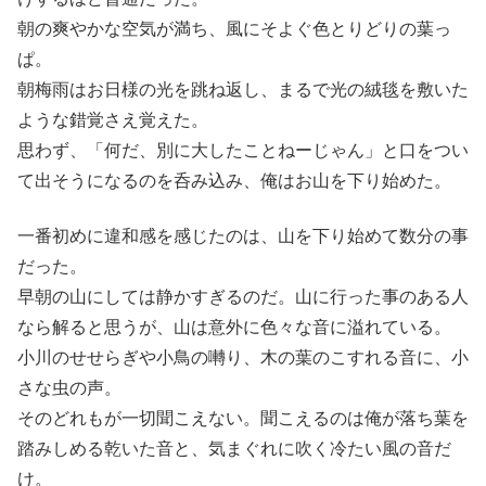
朝の爽やかな空気が満ち、風にそよぐ色とりどりの葉っ
ぱ。
朝梅雨はお日様の光を跳ね返し、まるで光の絨毯を敷いた
ような錯覚さえ覚えた。
思わず、「何だ、別に大したことねーじゃん」と口をつい
て出そうになるのを呑み込み、俺はお山を下り始めた。
一番初めに違和感を感じたのは、山を下り始めて数分の事
だった。
早朝の山にしては静かすぎるのだ。山に行った事のある人
なら解ると思うが、山は意外に色々な音に溢れている。
小川のせせらぎや小鳥の囀り、木の葉のこすれる音に、小
さな虫の声。
そのどれもが一切聞こえない。聞こえるのは俺が落ち葉を
踏みしめる乾いた音と、気まぐれに吹く冷たい風の音だ
け。