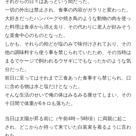
それからの日々はあっという間だった。
一切の外出は禁止され、食事の内容がガラリと変わった。
大好きだったハンバーグや焼き鳥のような動物の肉を使っ
た料理は食卓から消え去り、その代わりに老人が好みそう
な菜食中心のものとなった。
しかも、それらの殆どが塩のみで味付けされており、その
他の調味料すら使う事を禁じられていたため、その当時は
まるでケージで飼われるウサギにでもなったかのような気
分だった。
前日に至ってはそれまで三食あった食事すら禁じられ、口
に含める物は水と塩だけとなった。
そんな生活のせいで俺の体はみるみる痩せてしまい、その
十日間で体重が6キロも落ちた。
当日は太陽が昇る前に（午前4時～5時頃）に両親に起こ
され、どこからか持って来ていた白装束を着るように言わ
れた。