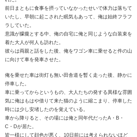
前日まともに食事を摂っていなかったせいで体力は落ちて
いたし、早朝に起こされた眠気もあって、俺は始終フラフ
ラしていた。
意識が朦朧とする中、俺の自宅に俺と同じような白装束を
着た大人が何人も訪れた。
彼らは両親と話をした後、俺をワゴン車に乗せると件の山
に向けて車を発車させた。
俺を乗せた車は街灯も無い田舎道を暫く走った後、静かに
停車した。
車に乗ってからというもの、大人たちの発する異様な雰囲
気に俺はもはや借りて来た猫のように縮こまり、停車した
時には少し安堵したのを覚えている。
車から降りると、その場には俺と同年代だったA・B・
C・Dが居た。
皆一様にして顔色が悪く、10日前には考えられないほど