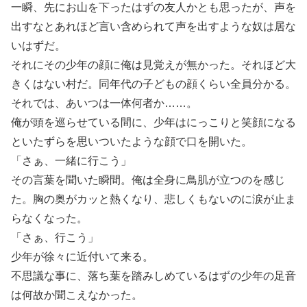
一瞬、先にお山を下ったはずの友人かとも思ったが、声を
出すなとあれほど言い含められて声を出すような奴は居な
いはずだ。
それにその少年の顔に俺は見覚えが無かった。それほど大
きくはない村だ。同年代の子どもの顔くらい全員分かる。
それでは、あいつは一体何者か……。
俺が頭を巡らせている間に、少年はにっこりと笑顔になる
といたずらを思いついたような顔で口を開いた。
「さぁ、一緒に行こう」
その言葉を聞いた瞬間。俺は全身に鳥肌が立つのを感じ
た。胸の奥がカッと熱くなり、悲しくもないのに涙が止ま
らなくなった。
「さぁ、行こう」
少年が徐々に近付いて来る。
不思議な事に、落ち葉を踏みしめているはずの少年の足音
は何故か聞こえなかった。