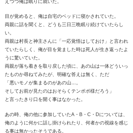
えつつ俺は眠りに就いた。
目が覚めると、俺は自宅のベッドに寝かされていた。
両親に話を聞くと、どうも三日三晩眠り続けていたらし
い。
両親は村長と神主さんに「一応覚悟はしておけ」と言われ
ていたらしく、俺が目を覚ました時は死人が生き返ったよ
うに驚いていた。
両親が落ち着きを取り戻した頃に、あの山は一体どういっ
たものか尋ねてみたが、明確な答えは無く、ただ
「悪いモノが集まるのがあの山…。
そしてお前が見たのはおそらくテンポポ様だろう」
と言ったきり口を開く事はなかった。
あの時、俺の他に参加していたA・B・C・Dについては、
俺のように何かに話し掛けられたり、何者かの視線を感じ
る事は無かったそうである。