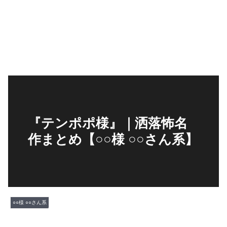
『テンポポ様』｜洒落怖名
作まとめ【○○様 ○○さん系】
○○様 ○○さん系