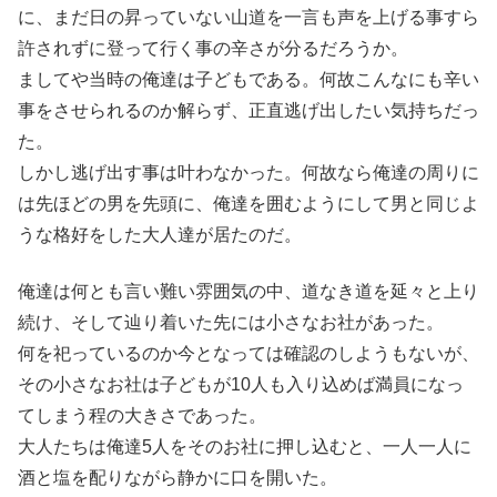
に、まだ日の昇っていない山道を一言も声を上げる事すら
許されずに登って行く事の辛さが分るだろうか。
ましてや当時の俺達は子どもである。何故こんなにも辛い
事をさせられるのか解らず、正直逃げ出したい気持ちだっ
た。
しかし逃げ出す事は叶わなかった。何故なら俺達の周りに
は先ほどの男を先頭に、俺達を囲むようにして男と同じよ
うな格好をした大人達が居たのだ。
俺達は何とも言い難い雰囲気の中、道なき道を延々と上り
続け、そして辿り着いた先には小さなお社があった。
何を祀っているのか今となっては確認のしようもないが、
その小さなお社は子どもが10人も入り込めば満員になっ
てしまう程の大きさであった。
大人たちは俺達5人をそのお社に押し込むと、一人一人に
酒と塩を配りながら静かに口を開いた。