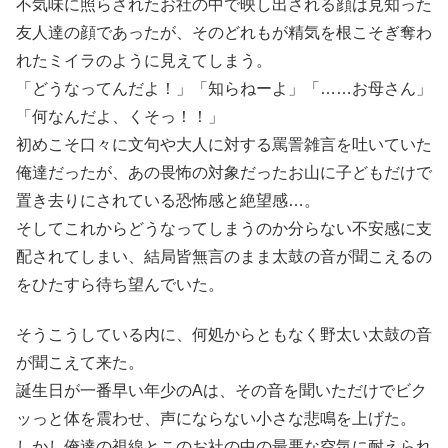
不気味に照らされたお社の中で映し出される顔は見知った
友人達の顔であったが、そのどれもが精気を根こそぎ奪わ
れたミイラのように見えてしまう。
「どうなってんだよ！」「知らねーよ」「……お母さん」
「何なんだよ、くそっ！！」
初めこそ口々に文句や大人に対する罵詈雑言を吐いていた
俺達だったが、あの畏怖の対象だったお山に子どもだけで
置き去りにされている恐怖感と絶望感…。
そしてこれからどうなってしまうのか分らない不安感に支
配されてしまい、結局皆無言のまま太鼓の音が聞こえるの
をひたすら待ち望んでいた。
そうこうしている内に、何処からともなく野太い太鼓の音
が聞こえて来た。
誕生日が一番早い年少のAは、その音を聞いただけでビク
ッっと体を震わせ、声にならない小さな悲鳴を上げた。
しかし俺達の視線とこのお社の中の最悪な空気に耐えられ