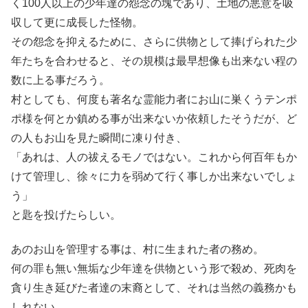
く100人以上の少年達の怨念の塊であり、土地の悪意を吸
収して更に成長した怪物。
その怨念を抑えるために、さらに供物として捧げられた少
年たちを合わせると、その規模は最早想像も出来ない程の
数に上る事だろう。
村としても、何度も著名な霊能力者にお山に巣くうテンポ
ポ様を何とか鎮める事が出来ないか依頼したそうだが、ど
の人もお山を見た瞬間に凍り付き、
「あれは、人の祓えるモノではない。これから何百年もか
けて管理し、徐々に力を弱めて行く事しか出来ないでしょ
う」
と匙を投げたらしい。
あのお山を管理する事は、村に生まれた者の務め。
何の罪も無い無垢な少年達を供物という形で殺め、死肉を
貪り生き延びた者達の末裔として、それは当然の義務かも
しれない。