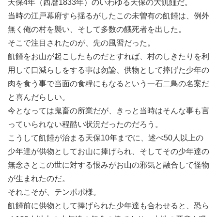
天保4年（西暦1833年）のいわゆる天保の大飢饉だ。
当時の江戸幕府すら揺るがしたこの未曽有の飢饉は、例外
無く俺の村を襲い、そして多数の餓死者を出した。
そこで注目されたのが、先の風習だった。
飢饉をお山が起こしたものだとすれば、村のしきたりを利
用して口減らしをする事は勿論、供物として捧げた少年の
肉を食う事で当面の食糧にもなるという一石二鳥の名案だ
と喜んだらしい。
今となっては鬼畜の所業だが、きっと当時はそんな事も言
っていられない程酷い状況だったのだろう。
こうして飢饉が治まる天保10年までに、述べ50人以上の
少年達が供物としてお山に捧げられ、そしてその少年達の
無念さとこの世に対する恨みがお山の邪気と融合して怪物
が生まれたのだ。
それこそが、テンポポ様。
飢饉前に供物として捧げられた少年達も合わせると、恐ら