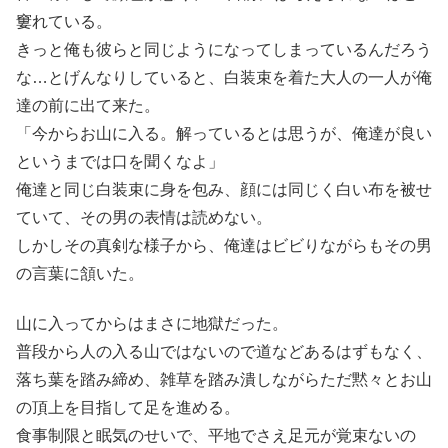
窶れている。
きっと俺も彼らと同じようになってしまっているんだろう
な…とげんなりしていると、白装束を着た大人の一人が俺
達の前に出て来た。
「今からお山に入る。解っているとは思うが、俺達が良い
というまでは口を聞くなよ」
俺達と同じ白装束に身を包み、顔には同じく白い布を被せ
ていて、その男の表情は読めない。
しかしその真剣な様子から、俺達はビビりながらもその男
の言葉に頷いた。
山に入ってからはまさに地獄だった。
普段から人の入る山ではないので道などあるはずもなく、
落ち葉を踏み締め、雑草を踏み潰しながらただ黙々とお山
の頂上を目指して足を進める。
食事制限と眠気のせいで、平地でさえ足元が覚束ないの