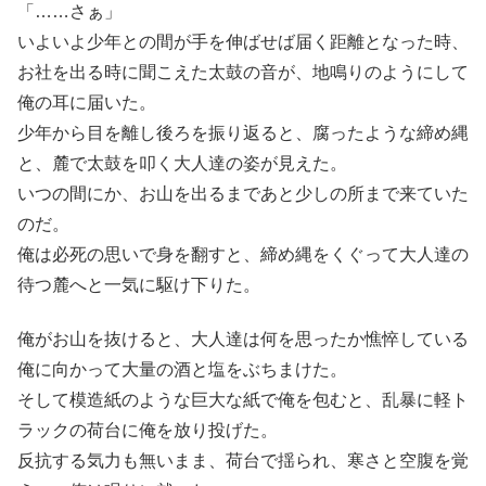
「……さぁ」
いよいよ少年との間が手を伸ばせば届く距離となった時、
お社を出る時に聞こえた太鼓の音が、地鳴りのようにして
俺の耳に届いた。
少年から目を離し後ろを振り返ると、腐ったような締め縄
と、麓で太鼓を叩く大人達の姿が見えた。
いつの間にか、お山を出るまであと少しの所まで来ていた
のだ。
俺は必死の思いで身を翻すと、締め縄をくぐって大人達の
待つ麓へと一気に駆け下りた。
俺がお山を抜けると、大人達は何を思ったか憔悴している
俺に向かって大量の酒と塩をぶちまけた。
そして模造紙のような巨大な紙で俺を包むと、乱暴に軽ト
ラックの荷台に俺を放り投げた。
反抗する気力も無いまま、荷台で揺られ、寒さと空腹を覚