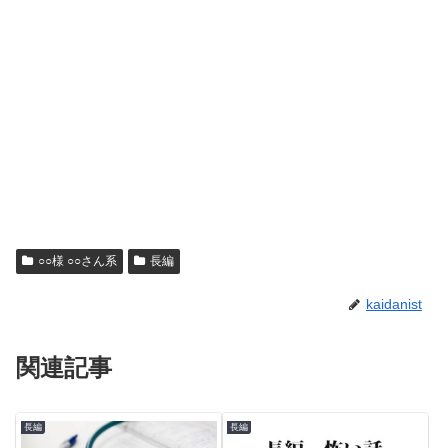
○○様 ○○さん系
長編
kaidanist
関連記事
長編
長編