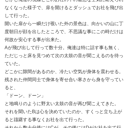
なくなった様子で、扉を開けるとダッシュでお社を飛び出
して行った。
開いた扉から一瞬だけ覗いた外の景色は、向かいの山に丁
度朝日が顔を出したところで、不思議な事にこの時だけは
何故か安心する事が出来た。
Aが飛び出して行って数十分。俺達は特に話す事も無く、
ただじっと床を見つめて次の太鼓の音が聞こえるのを待っ
ていた。
どこかに隙間があるのか、冷たい空気が身体を震わせる。
残された仲間同士で身体を寄せ合い寒さから身を守ってい
ると、
「ドーン、ドーン」
と地鳴りのように野太い太鼓の音が再び聞こえてきた。
それを聞いたBは心を決めていたのか、すくっと立ち上が
ると躊躇する事なくお社を出て行った。
それから数十分後にはCが、その後にはDがお社を出て行