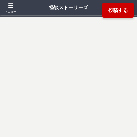
「死ぬ程洒落にならない怖い話」「本当にあった怖い話」「都市伝説」などか
怪談ストーリーズ
投稿する
ら厳選した怖い話を読み易く掲載しています。
メニュー
検索