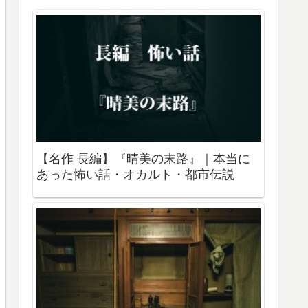
【名作 長編】『晴美の末路』｜本当に
あった怖い話・オカルト・都市伝説