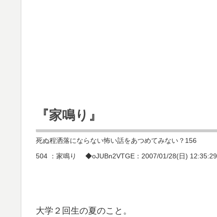
『家鳴り』
死ぬ程洒落にならない怖い話をあつめてみない？156
504 ：家鳴り ◆oJUBn2VTGE：2007/01/28(日) 12:35:29 I
大学２回生の夏のこと。