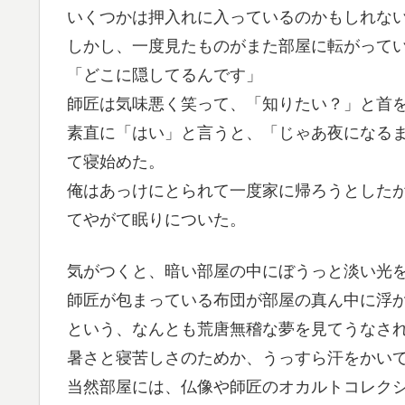
いくつかは押入れに入っているのかもしれな
しかし、一度見たものがまた部屋に転がって
「どこに隠してるんです」
師匠は気味悪く笑って、「知りたい？」と首
素直に「はい」と言うと、「じゃあ夜になる
て寝始めた。
俺はあっけにとられて一度家に帰ろうとした
てやがて眠りについた。
気がつくと、暗い部屋の中にぼうっと淡い光
師匠が包まっている布団が部屋の真ん中に浮
という、なんとも荒唐無稽な夢を見てうなさ
暑さと寝苦しさのためか、うっすら汗をかい
当然部屋には、仏像や師匠のオカルトコレク