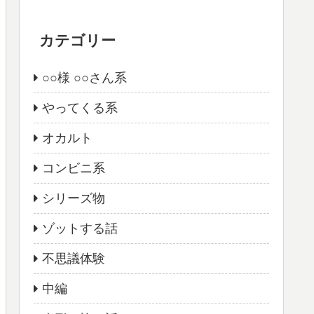
カテゴリー
○○様 ○○さん系
やってくる系
オカルト
コンビニ系
シリーズ物
ゾットする話
不思議体験
中編