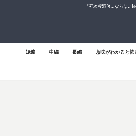
「死ぬ程洒落にならない怖
短編
中編
長編
意味がわかると怖