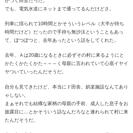
がつく田舎だった。
でも、電気水道にネットまで通ってるんだけどさ。
列車に揺られて10時間とかそういうレベル（大半が待ち
時間だけど）だったので手持ち無沙汰ということもあっ
て、ぽつぽつと、去年あったという話をしてくれた。
去年、Ａは20歳になるときに必ずその村に来るようにと
かたくかたくかた～～～く母親に言われていて心底イヤイ
ヤついていったんだそうだ。
自分も見てきたけど、本当にド田舎。娯楽施設なんてあり
ゃしない。
まぁそれでも結構な家柄の母親の手前、成人した息子をお
披露目に…とかそういう話なんだろなと連れられて村に来
たんだそうだ。