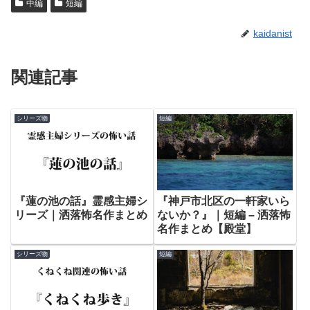
中編
短編
kaidanist
関連記事
シリーズ物
短編
『蓮の池の話』霊感主婦シ
『神戸市北区の一軒家いら
リーズ｜洒落怖名作まとめ
ないか？』｜短編 – 洒落怖
名作まとめ【殿堂】
シリーズ物
短編