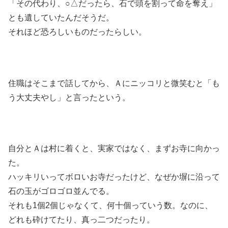
「その代わり、○△だったら、石で頭を割って命を奪え」
とも遺していたんだそうだ。
それほど恐ろしいものだったらしい。
住職はそこまで話してから、Ａにニッコリと微笑むと「も
う大丈夫やし」と言ったという。
自分とＡは村に着くと、実家ではなく、まずお寺に向かっ
た。
ハッキリいってボロいお寺だったけど、なぜか塀に沿って
石の玉がゴロゴロ並んでる。
それも1個2個じゃなくて、何十個っていう数。なのに、
どれも砕けてたり、真っ二つだったり。