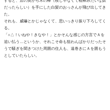
すると、店の奥から木の棒（枝じゃなくて棍棒みたいな奴
だったらしい）を手にした白髪のおっさんが飛び出してき
た。
それも、威嚇とかじゃなくて、思いっきり振り下ろしてく
る。
「○△！いねや！きなや！」とかそんな感じの方言でＡを
追い払う…というか、それこそ命も狙わんばかりだったそ
うで騒ぎを聞きつけた周囲の住人も、遠巻きにＡを囲もう
としていたらしい。