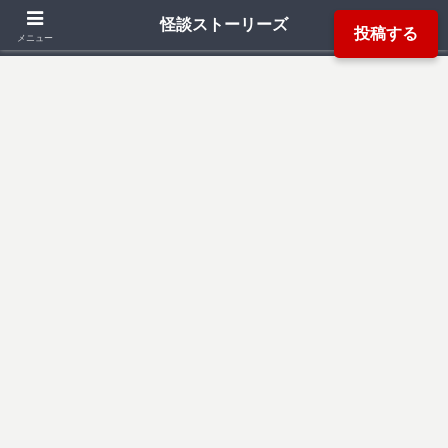
「死ぬ程洒落にならない怖い話」「本当にあった怖い話」「都市伝説」などか
怪談ストーリーズ
投稿する
ら厳選した怖い話を読み易く掲載しています。
メニュー
検索