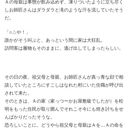
Ａの母親は事態が飲み込めず、凍りついたように立ち尽く
しお師匠さんはダラダラと滝のような汗を流していたそう
だ。
「○△や！」
誰かがそう叫ぶと、あっという間に家は大狂乱。
訪問客は履物もそのままに、逃げ出してしまったらしい。
その日の夜、祖父母と母親、お師匠さんが真っ青な顔で相
談していたところにすこしはなれた村にいた住職が呼び出
されて来た。
そのときは、Ａの家（家っつーかお屋敷級でしたが）を松
明をもった住民が取り囲んでそれこそ今にも焼き討ちをせ
んばかりだったそうな。
恐ろしいことに、どうやら祖父母と母親はＡを…Ａの命を