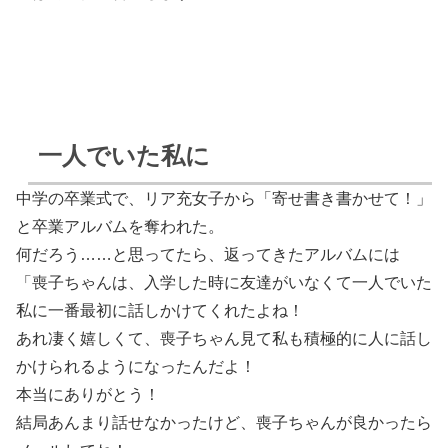
一人でいた私に
中学の卒業式で、リア充女子から「寄せ書き書かせて！」
と卒業アルバムを奪われた。
何だろう……と思ってたら、返ってきたアルバムには
「喪子ちゃんは、入学した時に友達がいなくて一人でいた
私に一番最初に話しかけてくれたよね！
あれ凄く嬉しくて、喪子ちゃん見て私も積極的に人に話し
かけられるようになったんだよ！
本当にありがとう！
結局あんまり話せなかったけど、喪子ちゃんが良かったら