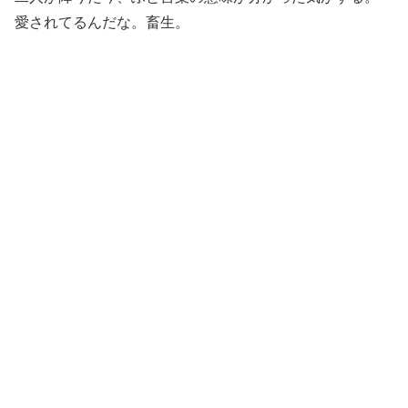
愛されてるんだな。畜生。