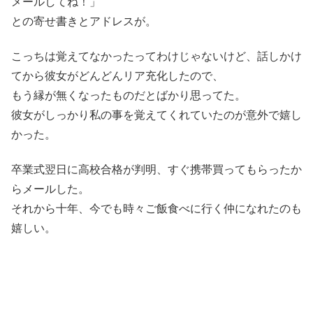
メールしてね！」
との寄せ書きとアドレスが。
こっちは覚えてなかったってわけじゃないけど、話しかけ
てから彼女がどんどんリア充化したので、
もう縁が無くなったものだとばかり思ってた。
彼女がしっかり私の事を覚えてくれていたのが意外で嬉し
かった。
卒業式翌日に高校合格が判明、すぐ携帯買ってもらったか
らメールした。
それから十年、今でも時々ご飯食べに行く仲になれたのも
嬉しい。