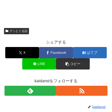
グッとくる話
シェアする
X
Facebook
はてブ
LINE
コピー
kaidanstをフォローする
kaidanst