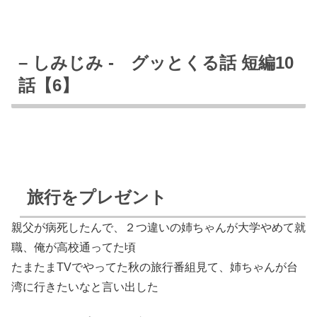
– しみじみ - グッとくる話 短編10
話【6】
旅行をプレゼント
親父が病死したんで、２つ違いの姉ちゃんが大学やめて就
職、俺が高校通ってた頃
たまたまTVでやってた秋の旅行番組見て、姉ちゃんが台
湾に行きたいなと言い出した