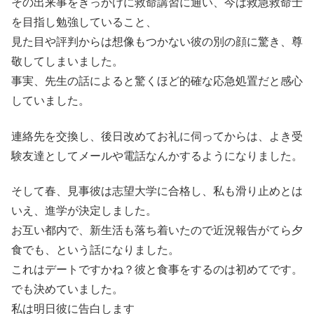
その出来事をきっかけに救命講習に通い、今は救急救命士
を目指し勉強していること、
見た目や評判からは想像もつかない彼の別の顔に驚き、尊
敬してしまいました。
事実、先生の話によると驚くほど的確な応急処置だと感心
していました。
連絡先を交換し、後日改めてお礼に伺ってからは、よき受
験友達としてメールや電話なんかするようになりました。
そして春、見事彼は志望大学に合格し、私も滑り止めとは
いえ、進学が決定しました。
お互い都内で、新生活も落ち着いたので近況報告がてら夕
食でも、という話になりました。
これはデートですかね？彼と食事をするのは初めてです。
でも決めていました。
私は明日彼に告白します