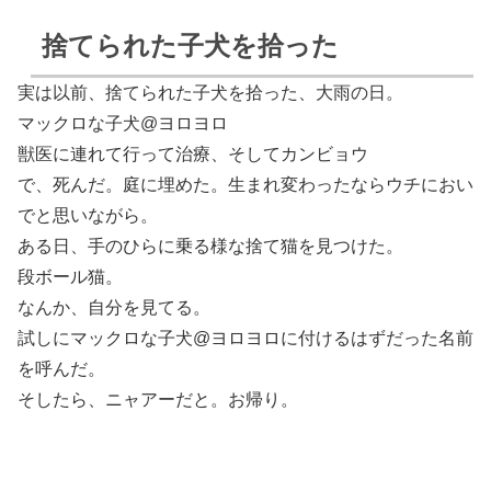
捨てられた子犬を拾った
実は以前、捨てられた子犬を拾った、大雨の日。
マックロな子犬@ヨロヨロ
獣医に連れて行って治療、そしてカンビョウ
で、死んだ。庭に埋めた。生まれ変わったならウチにおい
でと思いながら。
ある日、手のひらに乗る様な捨て猫を見つけた。
段ボール猫。
なんか、自分を見てる。
試しにマックロな子犬@ヨロヨロに付けるはずだった名前
を呼んだ。
そしたら、ニャアーだと。お帰り。