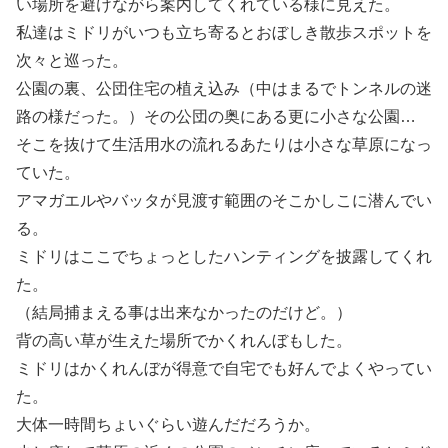
い場所を避けながら案内してくれている様に見えた。
私達はミドリがいつも立ち寄るとおぼしき散歩スポットを
次々と巡った。
公園の裏、公団住宅の植え込み（中はまるでトンネルの迷
路の様だった。）その公団の奥にある更に小さな公園…
そこを抜けて生活用水の流れるあたりは小さな草原になっ
ていた。
アマガエルやバッタが見渡す範囲のそこかしこに潜んでい
る。
ミドリはここでちょっとしたハンティングを披露してくれ
た。
（結局捕まえる事は出来なかったのだけど。）
背の高い草が生えた場所でかくれんぼもした。
ミドリはかくれんぼが得意で自宅でも好んでよくやってい
た。
大体一時間ちょいぐらい遊んだだろうか。