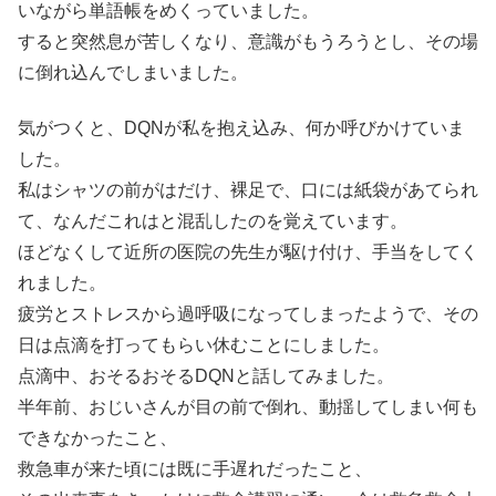
いながら単語帳をめくっていました。
すると突然息が苦しくなり、意識がもうろうとし、その場
に倒れ込んでしまいました。
気がつくと、DQNが私を抱え込み、何か呼びかけていま
した。
私はシャツの前がはだけ、裸足で、口には紙袋があてられ
て、なんだこれはと混乱したのを覚えています。
ほどなくして近所の医院の先生が駆け付け、手当をしてく
れました。
疲労とストレスから過呼吸になってしまったようで、その
日は点滴を打ってもらい休むことにしました。
点滴中、おそるおそるDQNと話してみました。
半年前、おじいさんが目の前で倒れ、動揺してしまい何も
できなかったこと、
救急車が来た頃には既に手遅れだったこと、