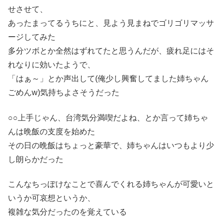
せさせて、
あったまってるうちにと、見よう見まねでゴリゴリマッサ
ージしてみた
多分ツボとか全然はずれてたと思うんだが、疲れ足にはそ
れなりに効いたようで、
「はぁ～」とか声出して(俺少し興奮してました姉ちゃん
ごめんw)気持ちよさそうだった
○○上手じゃん、台湾気分満喫だよね、とか言って姉ちゃ
んは晩飯の支度を始めた
その日の晩飯はちょっと豪華で、姉ちゃんはいつもより少
し朗らかだった
こんなちっぽけなことで喜んでくれる姉ちゃんが可愛いと
いうか可哀想というか、
複雑な気分だったのを覚えている