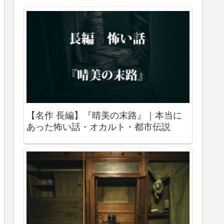
【名作 長編】『晴美の末路』｜本当に
あった怖い話・オカルト・都市伝説