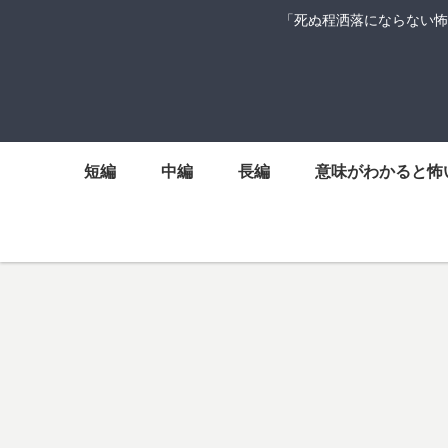
「死ぬ程洒落にならない怖
短編
中編
長編
意味がわかると怖