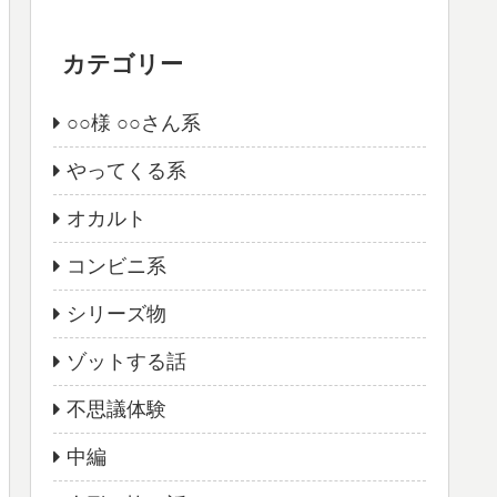
カテゴリー
○○様 ○○さん系
やってくる系
オカルト
コンビニ系
シリーズ物
ゾットする話
不思議体験
中編