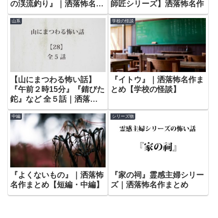
の渓流釣り』｜洒落怖名作
師匠シリーズ】洒落怖名作
まとめ【短編・中編】
山系
学校の怪談
【山にまつわる怖い話】
『イトウ』｜洒落怖名作ま
『午前２時15分』『錆びた
とめ【学校の怪談】
鉈』など 全５話｜洒落怖
名作まとめ – 山編【28】
中編
シリーズ物
『よくないもの』｜洒落怖
『家の祠』霊感主婦シリー
名作まとめ【短編・中編】
ズ｜洒落怖名作まとめ