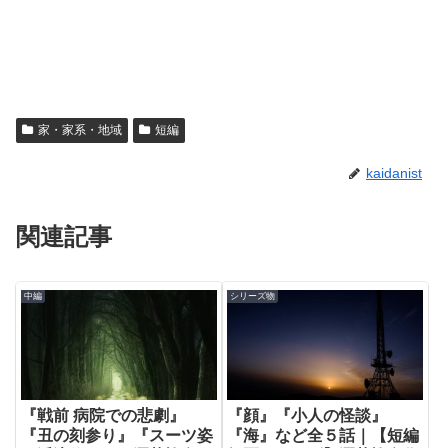
家・家系・地域
短編
kaidanist
関連記事
中編
シリーズ物
『戦前 病院での悲劇』
『顔』『小人の怪談』
『丑の刻参り』『スーツ姿
『海』など全５話｜【短編