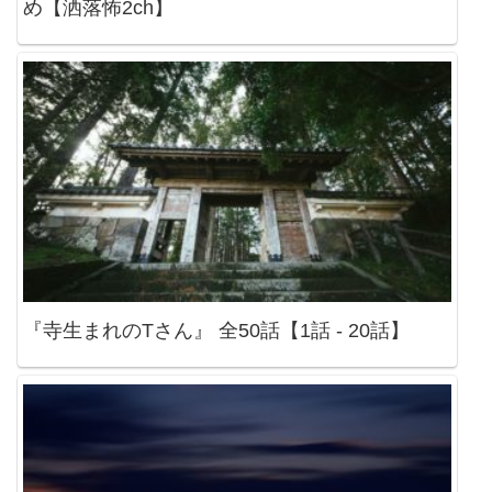
め【洒落怖2ch】
『寺生まれのTさん』 全50話【1話 - 20話】