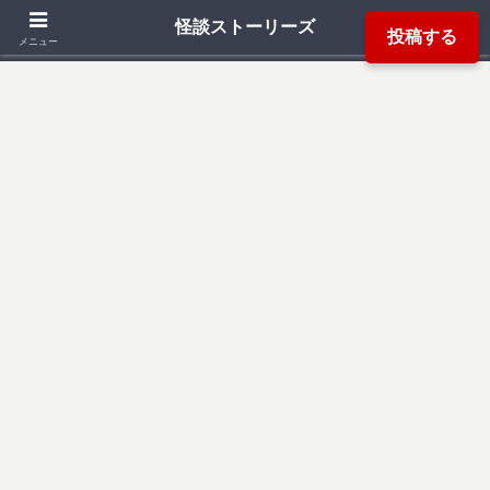
「死ぬ程洒落にならない怖い話」「本当にあった怖い話」「都市伝説」などか
怪談ストーリーズ
投稿する
ら厳選した怖い話を読み易く掲載しています。
メニュー
検索