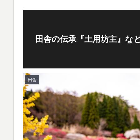
田舎の伝承『土用坊主』など
田舎