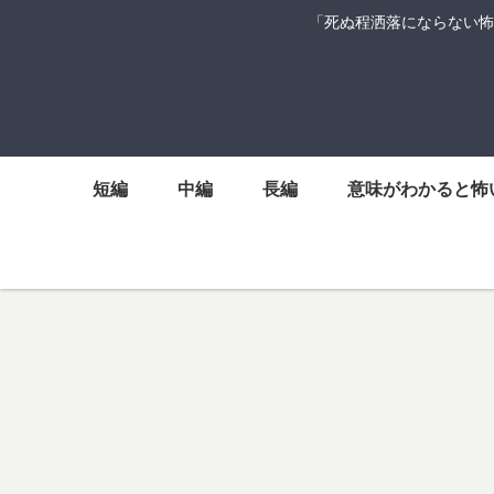
「死ぬ程洒落にならない怖
短編
中編
長編
意味がわかると怖