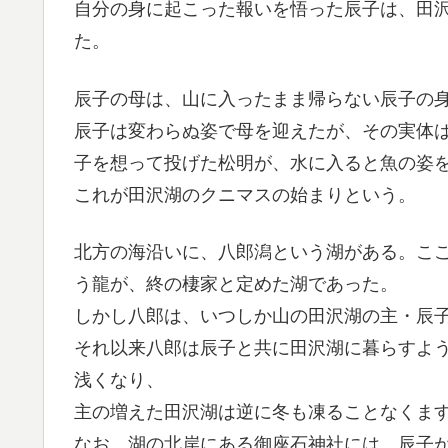
自分の身に起こった報いを悟った辰子は、田
た。
辰子の母は、山に入ったまま帰らない辰子の
辰子は変わらぬ姿で母を迎えたが、その実体
子を想って投げた松明が、水に入ると魚の姿
これが田沢湖のクニマスの始まりという。
北方の海沿いに、八郎潟という湖がある。こ
う龍が、終の棲家と定めた湖であった。
しかし八郎は、いつしか山の田沢湖の主・辰
それ以来八郎は辰子と共に田沢湖に暮らすよ
浅くなり、
主の増えた田沢湖は逆に冬も凍ることなくま
なお、湖の北岸にある御座石神社には、辰子