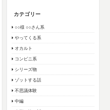
カテゴリー
○○様 ○○さん系
やってくる系
オカルト
コンビニ系
シリーズ物
ゾットする話
不思議体験
中編