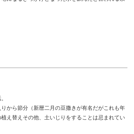
話。
入りから節分（新暦二月の豆撒きが有名だがこれも年
の植え替えその他、土いじりをすることは忌まれてい