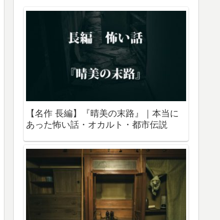
【名作 長編】『晴美の末路』｜本当に
あった怖い話・オカルト・都市伝説