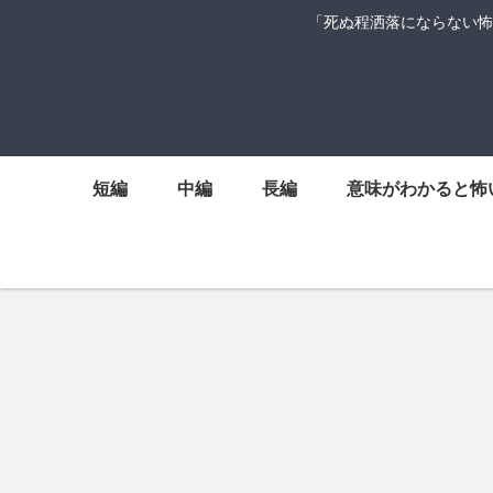
「死ぬ程洒落にならない怖
短編
中編
長編
意味がわかると怖