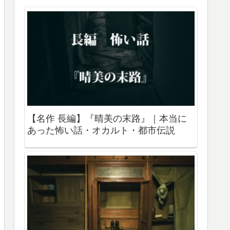
【名作 長編】『晴美の末路』｜本当に
あった怖い話・オカルト・都市伝説