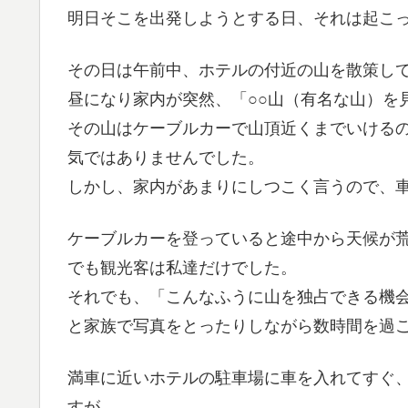
明日そこを出発しようとする日、それは起こ
その日は午前中、ホテルの付近の山を散策し
昼になり家内が突然、「○○山（有名な山）を
その山はケーブルカーで山頂近くまでいける
気ではありませんでした。
しかし、家内があまりにしつこく言うので、
ケーブルカーを登っていると途中から天候が
でも観光客は私達だけでした。
それでも、「こんなふうに山を独占できる機
と家族で写真をとったりしながら数時間を過
満車に近いホテルの駐車場に車を入れてすぐ
すが、