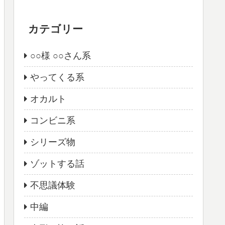
カテゴリー
○○様 ○○さん系
やってくる系
オカルト
コンビニ系
シリーズ物
ゾットする話
不思議体験
中編