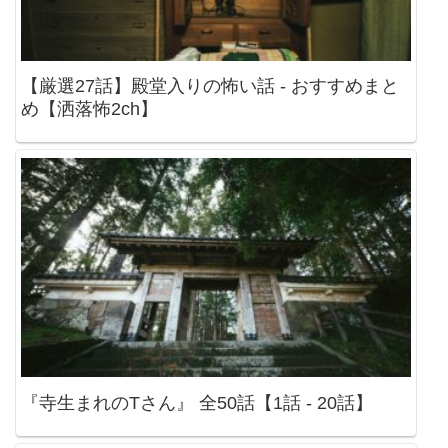
【厳選27話】殿堂入りの怖い話 - おすすめまと
め【洒落怖2ch】
『寺生まれのTさん』 全50話【1話 - 20話】