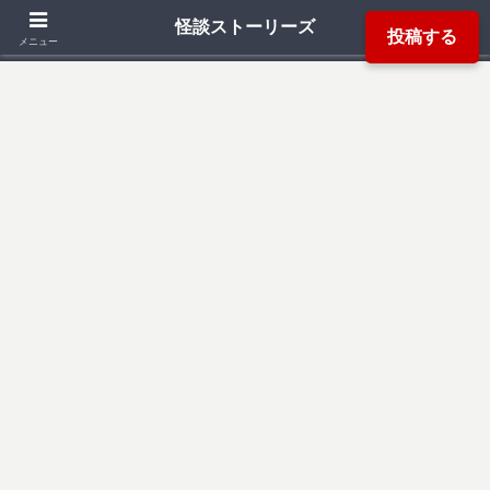
「死ぬ程洒落にならない怖い話」「本当にあった怖い話」「都市伝説」などか
怪談ストーリーズ
投稿する
ら厳選した怖い話を読み易く掲載しています。
メニュー
検索