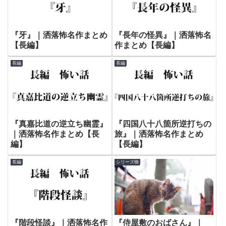
『牙』｜洒落怖名作まとめ
『長年の怪異』｜洒落怖名
【長編】
作まとめ【長編】
長編
長編
『真嘉比道の逆立ち幽霊』
『四国八十八箇所逆打ちの
｜洒落怖名作まとめ【長
旅』｜洒落怖名作まとめ
編】
【長編】
長編
シリーズ物
『階段怪談』｜洒落怖名作
『侍屋敷のおばさん』｜