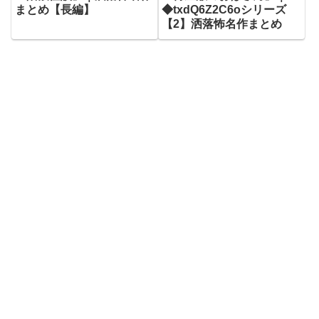
まとめ【長編】
◆txdQ6Z2C6oシリーズ
【2】洒落怖名作まとめ