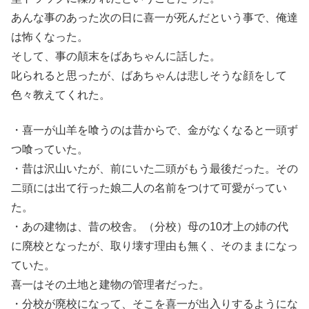
あんな事のあった次の日に喜一が死んだという事で、俺達
は怖くなった。
そして、事の顛末をばあちゃんに話した。
叱られると思ったが、ばあちゃんは悲しそうな顔をして
色々教えてくれた。
・喜一が山羊を喰うのは昔からで、金がなくなると一頭ず
つ喰っていた。
・昔は沢山いたが、前にいた二頭がもう最後だった。その
二頭には出て行った娘二人の名前をつけて可愛がってい
た。
・あの建物は、昔の校舎。（分校）母の10才上の姉の代
に廃校となったが、取り壊す理由も無く、そのままになっ
ていた。
喜一はその土地と建物の管理者だった。
・分校が廃校になって、そこを喜一が出入りするようにな