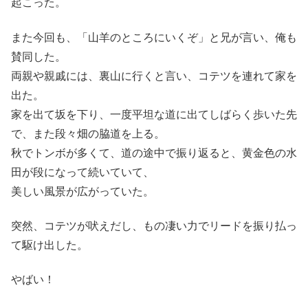
起こった。
また今回も、「山羊のところにいくぞ」と兄が言い、俺も
賛同した。
両親や親戚には、裏山に行くと言い、コテツを連れて家を
出た。
家を出て坂を下り、一度平坦な道に出てしばらく歩いた先
で、また段々畑の脇道を上る。
秋でトンボが多くて、道の途中で振り返ると、黄金色の水
田が段になって続いていて、
美しい風景が広がっていた。
突然、コテツが吠えだし、もの凄い力でリードを振り払っ
て駆け出した。
やばい！