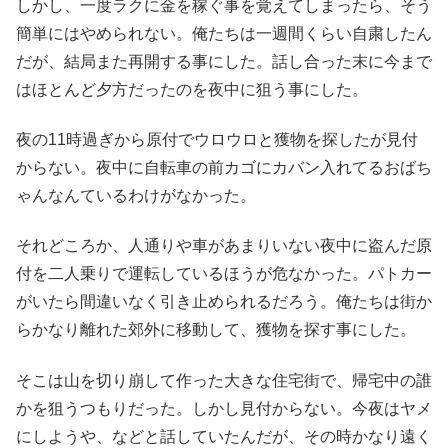
しかし、一度ラクに金を稼ぐ事を覚えてしまったら、そう
簡単にはやめられない。俺たちは一週間くらい自粛したん
だが、結局また再開する事にした。話し合った末に今まで
はほとんど夕方だったのを夜中に狙う事にした。
夜の11時過ぎから原付でウロウロと獲物を探したが見付
からない。夜中に自転車の前カゴにカバン入れてるおばち
ゃんなんているわけがなかった。
それどころか、人通りや車があまりいない夜中に盗んだ原
付を二人乗りで運転しているほうが危なかった。パトカー
がいたら間違いなく引き止められるだろう。俺たちは街か
らかなり離れた郊外に移動して、獲物を探す事にした。
そこは山を切り崩して作った大きな住宅街で、帰宅中の誰
かを狙うつもりだった。しかし見付からない。今夜はヤメ
にしようや、などと話していたんだが、その時かなり遠く