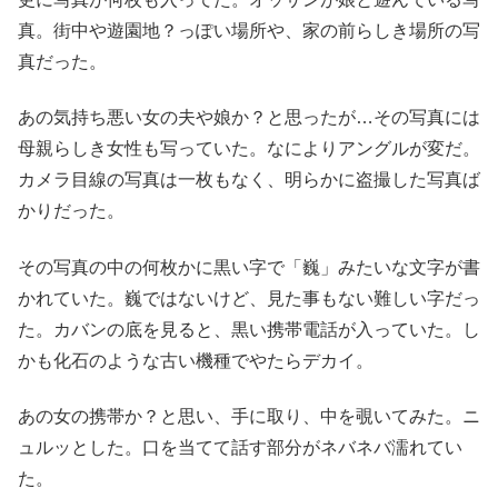
真。街中や遊園地？っぽい場所や、家の前らしき場所の写
真だった。
あの気持ち悪い女の夫や娘か？と思ったが…その写真には
母親らしき女性も写っていた。なによりアングルが変だ。
カメラ目線の写真は一枚もなく、明らかに盗撮した写真ば
かりだった。
その写真の中の何枚かに黒い字で「巍」みたいな文字が書
かれていた。巍ではないけど、見た事もない難しい字だっ
た。カバンの底を見ると、黒い携帯電話が入っていた。し
かも化石のような古い機種でやたらデカイ。
あの女の携帯か？と思い、手に取り、中を覗いてみた。ニ
ュルッとした。口を当てて話す部分がネバネバ濡れてい
た。