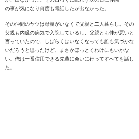
の事が気になり何度も電話したが出なかった。
その仲間のヤツは母親がいなくて父親と二人暮らし。その
父親も内臓の病気で入院しているし、父親とも仲が悪いと
言っていたので、しばらくはいなくなっても誰も気づかな
いだろうと思ったけど、まさかほっとくわけにもいかな
い。俺は一番信用できる先輩に会いに行ってすべてを話し
た。