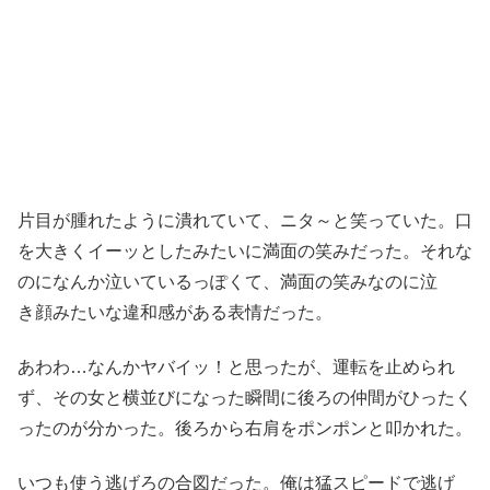
片目が腫れたように潰れていて、ニタ～と笑っていた。口
を大きくイーッとしたみたいに満面の笑みだった。それな
のになんか泣いているっぽくて、満面の笑みなのに泣
き顔みたいな違和感がある表情だった。
あわわ…なんかヤバイッ！と思ったが、運転を止められ
ず、その女と横並びになった瞬間に後ろの仲間がひったく
ったのが分かった。後ろから右肩をポンポンと叩かれた。
いつも使う逃げろの合図だった。俺は猛スピードで逃げ