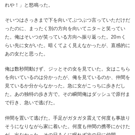
れや！」と怒鳴った。
そいつはさっきまで下を向いてぶつぶつ言っていただけだ
ったのに、まったく別の方向を向いてニタ～と笑ってい
た。俺はそいつが笑っている方向へ振り返った。20ｍく
らい先に女がいた。暗くてよく見えなかったが、直感的に
あの女だと思った。
俺は数秒間動けず、ジッとその女を見ていた。女はこちら
を向いているのは分かったが、俺を見ているのか、仲間を
見ているか分からなかった。急に女がこっちに歩きだし
た。あの独特の歩き方で。その瞬間俺はダッシュで原付ま
で行き、急いで逃げた。
仲間を置いて逃げた。手足がガタガタ震えて何度も事故り
そうになりながら家に着いた。何度も仲間の携帯にかけた
が、出なかった。その日ろくに眠れず次の日に仲間