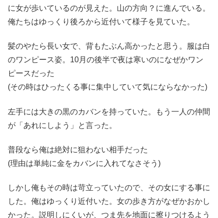
に女が歩いているのが見えた。山の方向？に進んでいる。
俺たちはゆっくり後ろから近付いて様子を見ていた。
髪のやたら長い女で、背もたぶん高かったと思う。服は白
のワンピース姿。10月の後半で夜は寒いのになぜかワン
ピースだった
(その時はひったくる事に集中していて気にならなかった)
左手には大きの黒のカバンを持っていた。もう一人の仲間
が「あれにしよう」と言った。
普段なら俺は絶対に狙わない相手だった
(理由は単純に金をカバンに入れてなさそう)
しかし俺もその時は苛立っていたので、その女にする事に
した。俺はゆっくり近付いた。女の歩き方がなぜかおかし
かった。説明しにくいが、つま先を地面に擦りつけるよう