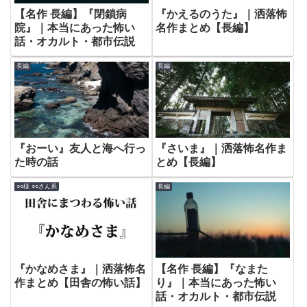
【名作 長編】『閉鎖病
『かえるのうた』｜洒落怖
院』｜本当にあった怖い
名作まとめ【長編】
話・オカルト・都市伝説
長編
長編
『おーい』友人と海へ行っ
『さいま』｜洒落怖名作ま
た時の話
とめ【長編】
○○様 ○○さん系
長編
『かなめさま』｜洒落怖名
【名作 長編】『なまた
作まとめ【田舎の怖い話】
り』｜本当にあった怖い
話・オカルト・都市伝説