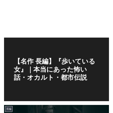
【名作 長編】『歩いている
女』｜本当にあった怖い
話・オカルト・都市伝説
長編