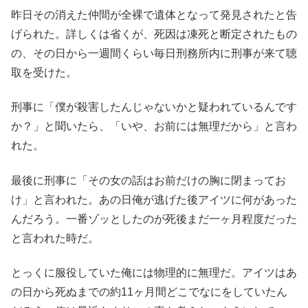
昨日その消えた仲間が全裸で遺体となって発見されたと告
げられた。詳しくは省くが、死因は凍死と断定されたもの
の、その日から一週間くらい毎日刑務所内に刑事が来て聴
取を受けた。
刑事に「僕が殺害したんじゃないかと疑われているんです
か？」と聞いたら、「いや、お前には無理だから」と言わ
れた。
最後に刑事に「その女の話はお前だけの胸に閉まってお
け」と言われた。あの日俺が逃げた後アイツに何があった
んだろう。一番ゾッとしたのが死後まだ一ヶ月程度だった
と言われた時だ。
とっくに服役していた俺には物理的に無理だ。アイツはあ
の日から死ぬまでの約11ヶ月間どこでなにをしていたん