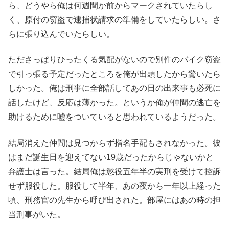
ら、どうやら俺は何週間か前からマークされていたらし
く、原付の窃盗で逮捕状請求の準備をしていたらしい。さ
らに張り込んでいたらしい。
たださっぱりひったくる気配がないので別件のバイク窃盗
で引っ張る予定だったところを俺が出頭したから驚いたら
しかった。俺は刑事に全部話してあの日の出来事も必死に
話したけど、反応は薄かった。というか俺が仲間の逃亡を
助けるために嘘をついていると思われているようだった。
結局消えた仲間は見つからず指名手配もされなかった。彼
はまだ誕生日を迎えてない19歳だったからじゃないかと
弁護士は言った。結局俺は懲役五年半の実刑を受けて控訴
せず服役した。服役して半年、あの夜から一年以上経った
頃、刑務官の先生から呼び出された。部屋にはあの時の担
当刑事がいた。