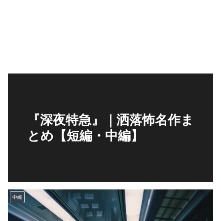
『深夜特急』｜洒落怖名作ま
とめ【短編・中編】
中編