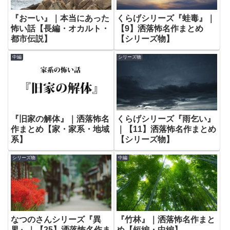
『おーい』｜本当にあった
くらげシリーズ『蛙毒』｜
怖い話【長編・オカルト・
【9】洒落怖名作まとめ
都市伝説】
【シリーズ物】
中編
シリーズ物
『旧家の解体』｜洒落怖名
くらげシリーズ『雨乞い』
作まとめ【家・家系・地域
｜【11】洒落怖名作まとめ
系】
【シリーズ物】
シリーズ物
中編
なつのさんシリーズ『異
『竹林』｜洒落怖名作まと
界』｜【25】洒落怖名作ま
め【短編・中編】