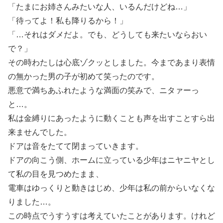
「たまにお姉さんみたいな人、いるんだけどね…」
「待ってよ！私も降りるから！」
「…それはダメだよ。でも、どうしても来たいならおい
で？」
その時わたしは心底ゾクッとしました。今まであまり表情
の無かった男の子が初めて笑ったのです。
悪意で満ちあふれたような満面の笑みで、ニタァーっ
と…。
私は金縛りにあったように動くことも声を出すことすら出
来ませんでした。
ドアは音をたてて閉まっていきます。
ドアの向こう側、ホームに立っている少年はニヤニヤとし
て私の目を見つめたまま、
電車はゆっくりと動きはじめ、少年は私の前からいなくな
りました…。
この時点でうすうすは考えていたことがあります。けれど