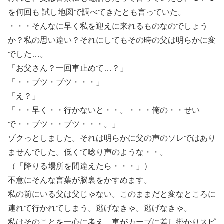
を何回も 試し地図で調べてきたとも言っていた。
・・・そんなに早く私を迎えに来れるものなのでしょう
か？私の思い違い？それにしてもその時の父は明らかに変
でした…。
「お父さん？一回車止めて…？」
「・・ブツ・ブツ・・・」
「え？」
「・・早く・・行かないと・・。・・・俺の・・せい
で・・ブツ・・ブツ・・・。」
ゾクっとしました。それは明らかに父の声のソレではあり
ませんでした。低くて唸り声のような・・。
（「降りる場所を間違えたら・・・」）
不意にそんな言葉が脳裏をかすめます。
私の前にいる父は父じゃない。このままだと変なところに
連れて行かれてしまう。逃げなきゃ。逃げなきゃ。
私はそのことを一心に考え、車がカーブに差し掛かりスピ