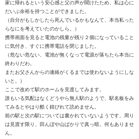
家に帰れるという安心感と父の声が聞けたため、私は心に
だいぶ余裕を持つことができました。
（自分がもしかしたら死んでいるかもなんて、本当私った
らなにを考えていたのかしら。）
携帯画面を見ると電池の残量が残り２個になっていること
に気付き、すぐに携帯電話を閉じました。
（危ない危ない、電池が無くなって電源が落ちたら本当に
終わりだわ。
またお父さんからの連絡がくるまでは使わないようにしな
いと。）
ここで改めて駅のホームを見渡してみます。
誰もいる気配はなくどうやら無人駅のようで、駅名板をみ
てみるとやはり酷く錆びれて読めません。
前の駅と次の駅については書かれていないようです。周り
は見渡す限り、田んぼや山ばかりで真っ暗。何もありませ
ん。