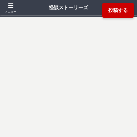
「死ぬ程洒落にならない怖い話」「本当にあった怖い話」「都市伝説」などか
怪談ストーリーズ
投稿する
ら厳選した怖い話を読み易く掲載しています。
メニュー
検索