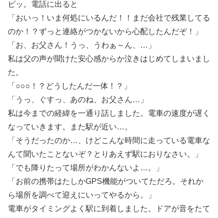
ピッ。電話に出ると
「おいっ！いま何処にいるんだ！！まだ会社で残業してる
のか！？ずっと連絡がつかないから心配したんだぞ！」
「お、お父さん！うっ、うわぁ～ん、…」
私は父の声が聞けた安心感からか泣きはじめてしまいまし
た。
「○○○！？どうしたんだ一体！？」
「うっ、ぐすっ、あのね、お父さん…」
私は今までの経緯を一通り話しました。電車の速度が遅く
なっていきます。また駅が近い…。
「そうだったのか…、けどこんな時間に走っている電車な
んて聞いたことないぞ？とりあえず駅におりなさい。」
「でも降りたって場所がわかんないよ…。」
「お前の携帯はたしかGPS機能がついてただろ。それか
ら場所を調べて迎えにいってやるから。」
電車がタイミングよく駅に到着しました。ドアが音をたて