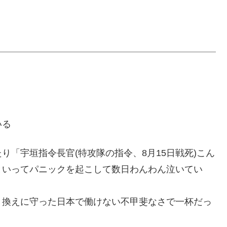
いる
「宇垣指令長官(特攻隊の指令、8月15日戦死)こん
といってパニックを起こして数日わんわん泣いてい
き換えに守った日本で働けない不甲斐なさで一杯だっ