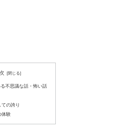
次
わる不思議な話・怖い話
しての誇り
の体験