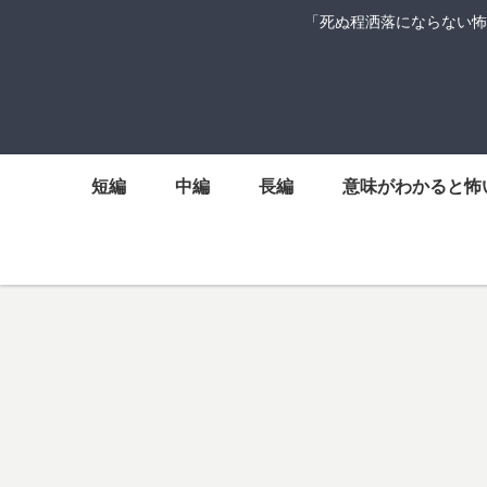
「死ぬ程洒落にならない怖
短編
中編
長編
意味がわかると怖