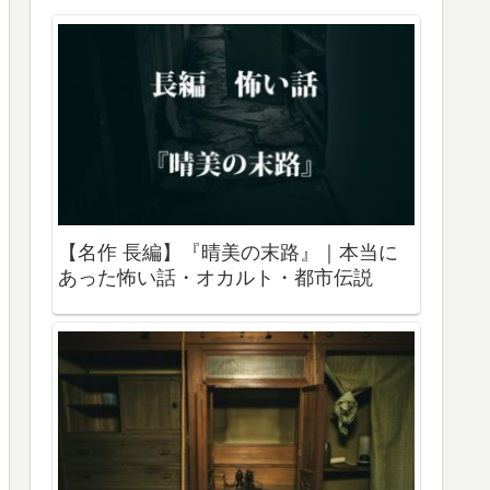
【名作 長編】『晴美の末路』｜本当に
あった怖い話・オカルト・都市伝説