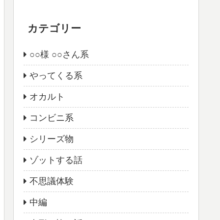
カテゴリー
○○様 ○○さん系
やってくる系
オカルト
コンビニ系
シリーズ物
ゾットする話
不思議体験
中編