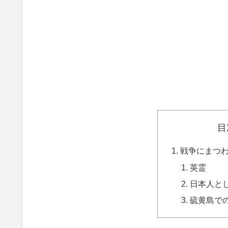
目
戦争にまつ
英霊
日本人と
硫黄島で