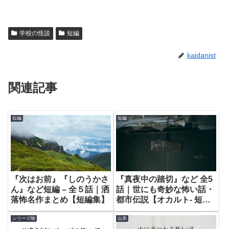
学校の怪談
短編
kaidanist
関連記事
短編
短編
『次はお前』『しのうかさ
『真夜中の踏切』など 全5
ん』など短編 – 全５話｜洒
話｜世にも奇妙な怖い話・
落怖名作まとめ【短編集】
都市伝説【オカルト- 短
編】など 全5話｜洒落にな
シリーズ物
山系
らない怖い話【短編・オカ