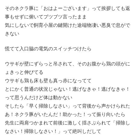
そのネクラ豚に「おはよーございます」って挨拶しても返
事もせずに俯いてブツブツ言ったまま
気にしないで飼育小屋の鍵開けた途端物凄い悪臭で息がで
きない
慌てて入口脇の電気のスイッチつけたら
ウサギが壁にずらっと吊されて、そのお腹から鶏の頭がに
ょきっと伸びてる
ウサギも鶏も床も壁も真っ赤になってて
とにかく普通の状況じゃない！逃げなきゃ！逃げなきゃ！
って思うんだけど体は動かない
そしたら「早く掃除しなさい」って背後から声かけられた
あ！ネクラ豚がいたんだ！助かった！って振り向いたら
先生に両肩つかまれて前後に激しく揺さぶられて「掃除し
なさい！掃除しなさい！」って絶叫しだして