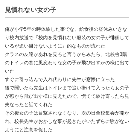
見慣れない女の子
俺が小学5年の時体験した事でな、給食後の昼休みいきな
り校内放送で『校内を見慣れない服装の女の子が徘徊して
いるが追い掛けないように』的なものが流れた
クラスの友達があれを見ろと言うからみたら、北校舎3階
のトイレの窓に風変わりな女の子が飛び出すかの様に出て
いた
すぐに引っ込んで入れ代わりに先生が窓際に立った
後で聞いたら先生はトイレまで追い掛けて入ったら女の子
が窓から飛び出す様に見えたので、慌てて駆け寄ったら見
失なったと話てくれた
その後女の子は目撃されなくなり、次の日全校集会が開か
れ、校長先生がおかしな事が起きたがいたずらに騒がない
ようにと注意を促した