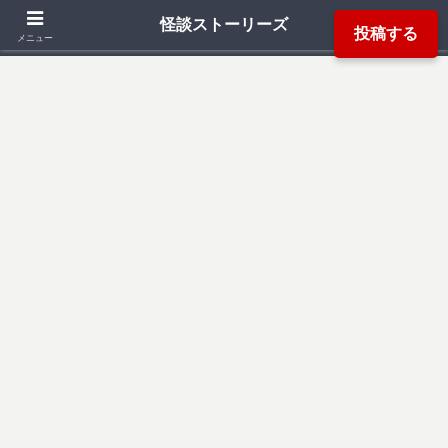
「死ぬ程洒落にならない怖い話」「本当にあった怖い話」「都市伝説」などか
怪談ストーリーズ
投稿する
ら厳選した怖い話を読み易く掲載しています。
メニュー
検索