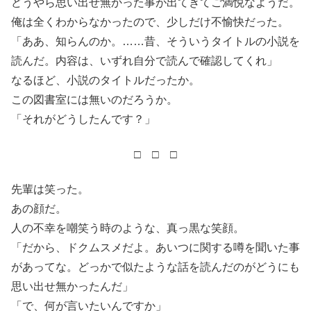
どうやら思い出せ無かった事が出てきてご満悦なようだ。
俺は全くわからなかったので、少しだけ不愉快だった。
「ああ、知らんのか。……昔、そういうタイトルの小説を
読んだ。内容は、いずれ自分で読んで確認してくれ」
なるほど、小説のタイトルだったか。
この図書室には無いのだろうか。
「それがどうしたんです？」
□ □ □
先輩は笑った。
あの顔だ。
人の不幸を嘲笑う時のような、真っ黒な笑顔。
「だから、ドクムスメだよ。あいつに関する噂を聞いた事
があってな。どっかで似たような話を読んだのがどうにも
思い出せ無かったんだ」
「で、何が言いたいんですか」