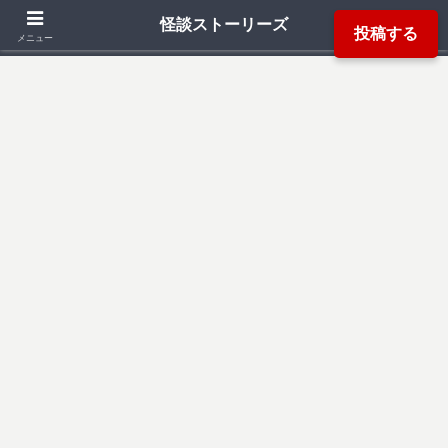
「死ぬ程洒落にならない怖い話」「本当にあった怖い話」「都市伝説」などか
怪談ストーリーズ
投稿する
ら厳選した怖い話を読み易く掲載しています。
メニュー
検索