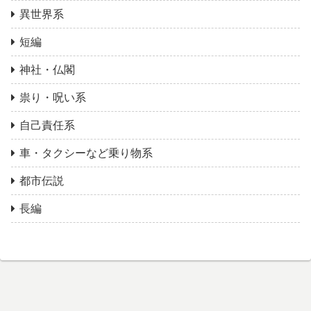
異世界系
短編
神社・仏閣
祟り・呪い系
自己責任系
車・タクシーなど乗り物系
都市伝説
長編