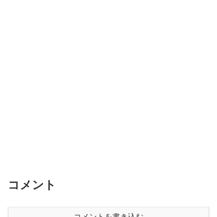
コメント
コメントを書き込む