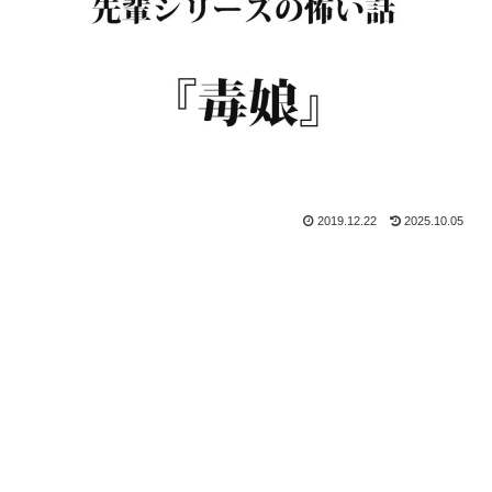
2019.12.22
2025.10.05