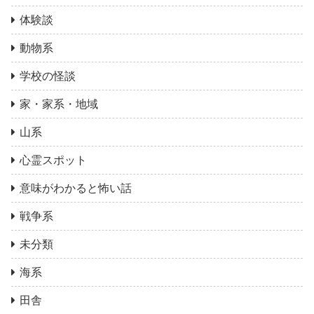
体験談
動物系
学校の怪談
家・家系・地域
山系
心霊スポット
意味がわかると怖い話
戦争系
未分類
海系
田舎