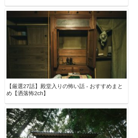
【厳選27話】殿堂入りの怖い話 - おすすめまと
め【洒落怖2ch】