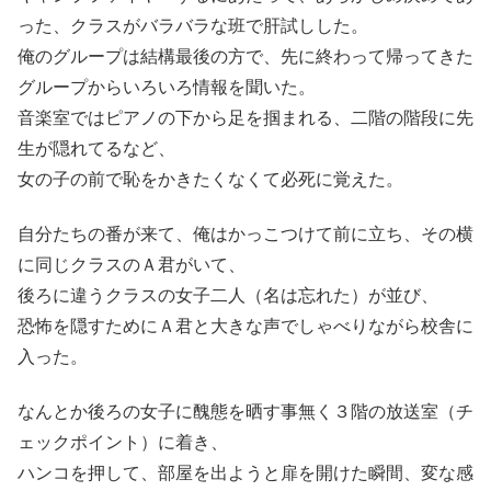
った、クラスがバラバラな班で肝試しした。
俺のグループは結構最後の方で、先に終わって帰ってきた
グループからいろいろ情報を聞いた。
音楽室ではピアノの下から足を掴まれる、二階の階段に先
生が隠れてるなど、
女の子の前で恥をかきたくなくて必死に覚えた。
自分たちの番が来て、俺はかっこつけて前に立ち、その横
に同じクラスのＡ君がいて、
後ろに違うクラスの女子二人（名は忘れた）が並び、
恐怖を隠すためにＡ君と大きな声でしゃべりながら校舎に
入った。
なんとか後ろの女子に醜態を晒す事無く３階の放送室（チ
ェックポイント）に着き、
ハンコを押して、部屋を出ようと扉を開けた瞬間、変な感