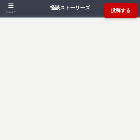
「死ぬ程洒落にならない怖い話」「本当にあった怖い話」「都市伝説」などか
怪談ストーリーズ
投稿する
ら厳選した怖い話を読み易く掲載しています。
メニュー
検索