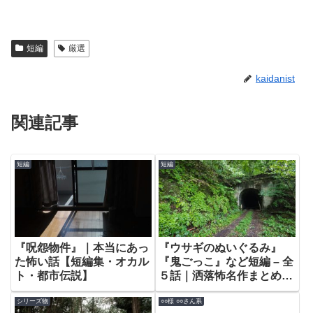
短編
厳選
kaidanist
関連記事
短編
短編
『呪怨物件』｜本当にあっ
『ウサギのぬいぐるみ』
た怖い話【短編集・オカル
『鬼ごっこ』など短編 – 全
ト・都市伝説】
５話｜洒落怖名作まとめ
【短編集】
シリーズ物
○○様 ○○さん系