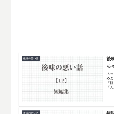
後
後味の悪い話
ち
ネッ
めま
『軽
『人
す。
後
後味の悪い話