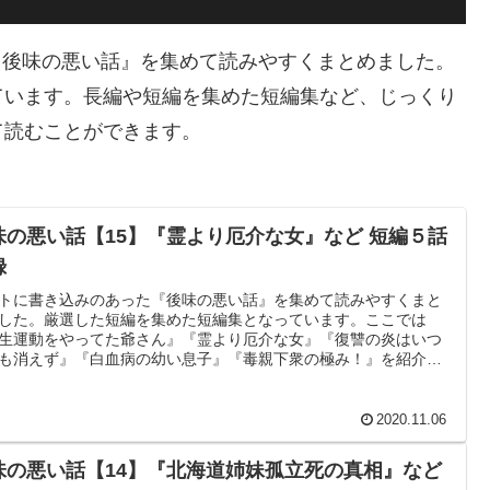
った『後味の悪い話』を集めて読みやすくまとめました。
ています。長編や短編を集めた短編集など、じっくり
て読むことができます。
味の悪い話【15】『霊より厄介な女』など 短編５話
録
トに書き込みのあった『後味の悪い話』を集めて読みやすくまと
した。厳選した短編を集めた短編集となっています。ここでは
生運動をやってた爺さん』『霊より厄介な女』『復讐の炎はいつ
も消えず』『白血病の幼い息子』『毒親下衆の極み！』を紹介し
ます。
2020.11.06
味の悪い話【14】『北海道姉妹孤立死の真相』など