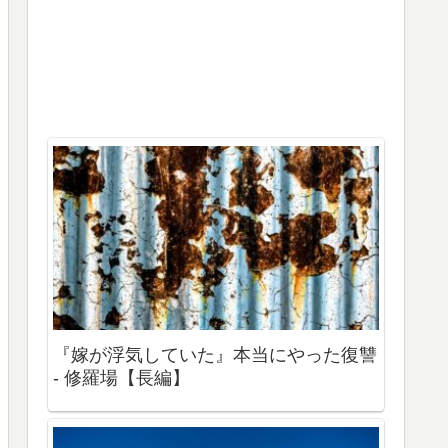
『嫁が浮気していた』本当にやった復讐
- 修羅場【長編】