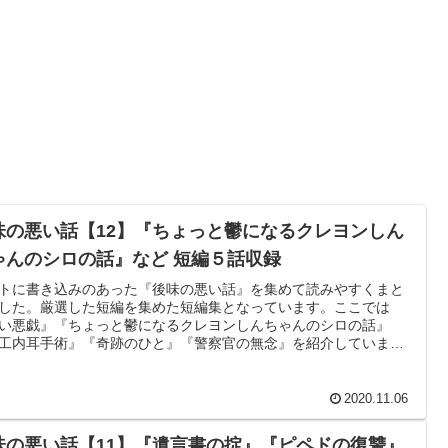
味の悪い話【12】『ちょっと鬱になるクレヨンしん
ゃんのシロの話』など 短編５話収録
トに書き込みのあった『後味の悪い話』を集めて読みやすくまと
した。厳選した短編を集めた短編集となっています。ここでは
い悪戯』『ちょっと鬱になるクレヨンしんちゃんのシロの話』
工内耳手術』『奇跡のひと』『警察官の無念』を紹介していま
2020.11.06
味の悪い話【11】『遺言書の掟』『ピペドの復讐』