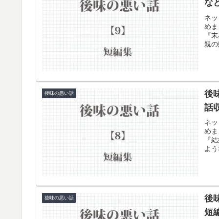
な
ネッ
めま
『末
親の
介し
後
後味の悪い話
話
ネッ
めま
『結
よう
後
後味の悪い話
短