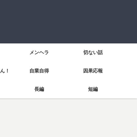
メンヘラ
切ない話
ん！
自業自得
因果応報
長編
短編