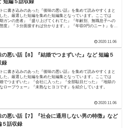
ど 短編５話収録
トに書き込みのあった『後味の悪い話』を集めて読みやすくまと
した。厳選した短編を集めた短編集となっています。ここでは
期ガンの患者』『盛り上げてくれてた』『年齢別、無職息子への
態度』『３分面接すれば分かります。』『年収0円のニート』を紹
ています。
2020.11.06
味の悪い話【8】『結婚でつまずいた』など 短編５
収録
トに書き込みのあった『後味の悪い話』を集めて読みやすくまと
した。厳選した短編を集めた短編集となっています。ここでは
婚でつまずいた』『会社に入った』『全部駄目だった』『地獄の
なロープウェー』『未熟なヒヨコです』を紹介しています。
2020.11.06
味の悪い話【7】『社会に通用しない男の特徴』など
編５話収録