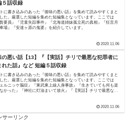
編５話収録
トに書き込みのあった『後味の悪い話』を集めて読みやすくまと
した。厳選した短編を集めた短編集となっています。ここでは
贄要員』『児童失踪事件』『北海道姉妹孤立死の真相』『狂言月
車場』『安達ヶ原の鬼婆』を紹介しています。
2020.11.06
味の悪い話【13】『【実話】チリで最悪な犯罪者に
まれた話』など 短編５話収録
トに書き込みのあった『後味の悪い話』を集めて読みやすくまと
した。厳選した短編を集めた短編集となっています。ここでは
ェルニッケ脳症』『東武東上線人身事故』『生きていても何も楽
なかった』『神社に灯油まいて放火』『【実話】チリで最悪な犯
に絡まれた話』を紹介しています。
2020.11.06
ンサーリンク