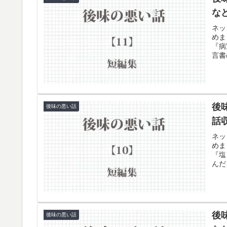
な
ネッ
めま
『病
言書
す。
後
後味の悪い話
話
ネッ
めま
『塩
んだ
後
後味の悪い話