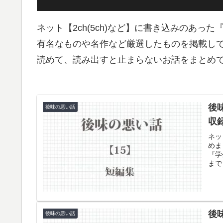
ネット【2ch(5ch)など】に書き込みのあ
有名なものや名作など厳選したものを掲載し
読めて、読み出すと止まらないお話をまとめ
後
後味の悪い話
収
ネッ
めま
『学
まで
てい
後
後味の悪い話