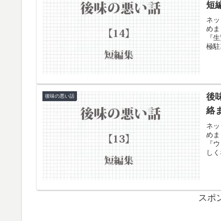
短
ネッ
めま
『生
極駐
後
後味の悪い話
絡
ネッ
めま
『ウ
しく
罪者
スポ