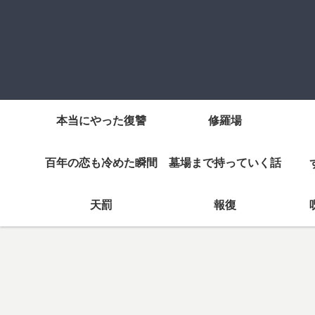
本当にやった復讐
修羅場
百年の恋も冷めた瞬間
墓場まで持っていく話
天罰
報復