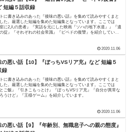
ど 短編５話収録
トに書き込みのあった『後味の悪い話』を集めて読みやすくまと
した。厳選した短編を集めた短編集となっています。ここでは
室に2人の患者』『実話を元にした映画『ソハの地下水道』』『遺
の掟』『それぞれの社会常識』『ピペドの復讐』を紹介していま
2020.11.06
味の悪い話【10】『ぼっちVSリア充』など 短編５
収録
トに書き込みのあった『後味の悪い話』を集めて読みやすくまと
した。厳選した短編を集めた短編集となっています。ここでは
とご飯』『引きこもっとけ』『ぼっちVSリア充』『自分が異常な
ろうけど』『王様ゲーム』を紹介しています。
2020.11.06
味の悪い話【9】『年齢別、無職息子への親の態度』