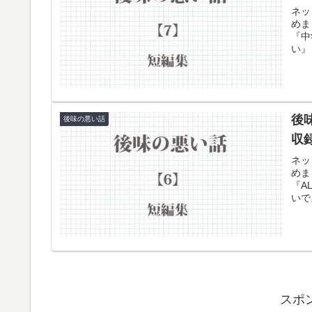
ネッ
めま
『中
い』
後
後味の悪い話
収
ネッ
めま
『A
いで
スポ