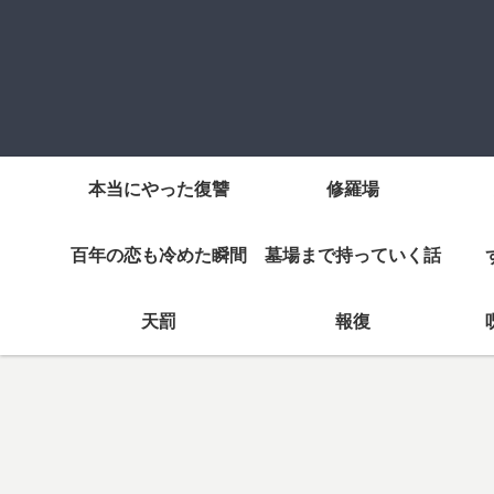
本当にやった復讐
修羅場
百年の恋も冷めた瞬間
墓場まで持っていく話
天罰
報復