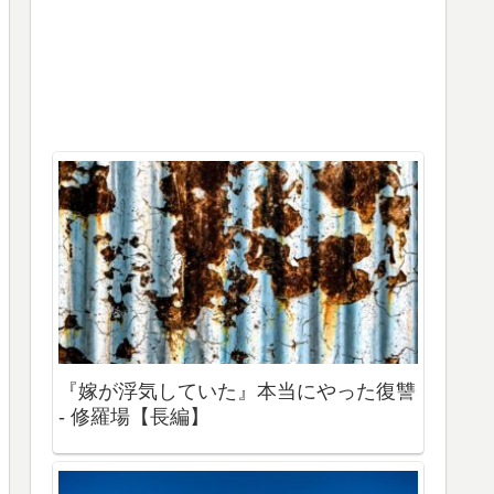
『嫁が浮気していた』本当にやった復讐
- 修羅場【長編】