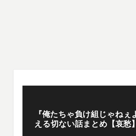
『俺たちゃ負け組じゃねぇよ
える切ない話まとめ【哀愁】Vo