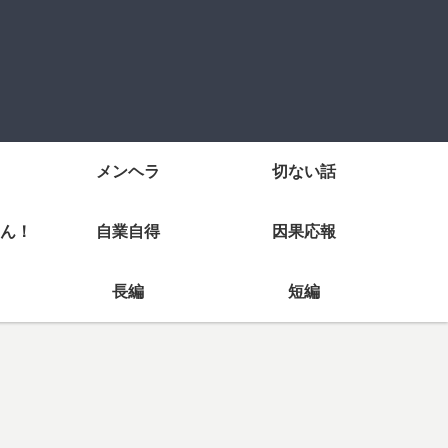
メンヘラ
切ない話
ん！
自業自得
因果応報
長編
短編