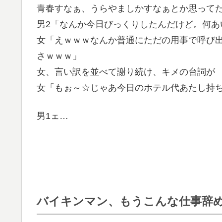
青春すなぁ、うらやましかすなぁとか思って
男2「なんか今日びっくりしたんだけど。何あ
女「えｗｗｗなんか普通にただの用事で呼び
さｗｗｗ」
女、言い訳を並べて謝り続け、キメの台詞が
女「もぉ～☆じゃあ今日のホテル代あたし持ち
男1ェ…
バイキンマン、もうこんな仕事辞