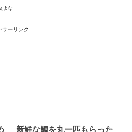
ぇよな！
ンサーリンク
め 新鮮な鯛を丸一匹もらった