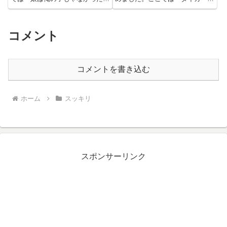
を紹介しています。悪い奴らへの
ーム』『恨みつらみメール』『い
復讐劇をお楽しみください。
じめっ子』『車の回りに足場を組
んだ』『迷惑運転』を紹介してい
ます。
コメント
コメントを書き込む
ホーム
スッキリ
スポンサーリンク