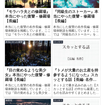
『モラハラ夫との修羅場』
『同級生のストーカー』本
本当にやった復讐 – 修羅場
当にやった復讐 – 修羅場
【長編】
【長編】
本当にした復讐の名作長編 - 修羅
本当にした復讐の名作長編 - 修羅
場体験談を掲載しています。ここ
場体験談を掲載しています。ここ
では『モラハラ夫との修羅場』を
では『同級生のストーカー』を紹
紹介しています。悪い奴らへの復
介しています。悪い奴らへの復讐
讐劇をお楽しみください。
劇をお楽しみください。
本当にやった復讐
スッキリ
『目の覚めるような美少
『トメが大量のお土産を持
女』本当にやった復讐 – 修
参するようになった』スカ
羅場【長編】
ッとする話【長編- 名作ま
とめ】
本当にした復讐の名作長編 - 修羅
ネット上で書き込みのあった【ス
場体験談を掲載しています。ここ
カッとする話】の中から厳選した
では『目の覚めるような美少女』
ものを読みやすくまとめました。
を紹介しています。悪い奴らへの
世の中の無礼で恥知らずな人たち
復讐劇をお楽しみください。
のやられっぷりをお楽しみくださ
修羅場
スッキリ
い。