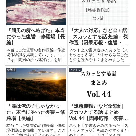
『間男の所へ逃げた』本当
『大人の対応』など全５話
にやった復讐 – 修羅場【長
– スカッとする話 短編 – 傑
編】
作選【因果応報・復讐・武
勇伝】
本当にした復讐の名作長編 - 修羅
ネット上で書き込みのあった【ス
場体験談を掲載しています。ここ
カッとする話】の中から厳選した
では『間男の所へ逃げた』を紹介
ものを読みやすくまとめました。
しています。悪い奴らへの復讐劇
世の中の無礼で恥知らずな人たち
をお楽しみください。
のやられっぷりをお楽しみくださ
修羅場
スッキリ
い。
『娘は俺の子じゃなかっ
『迷惑運転』など全5話｜
た』本当にやった復讐 – 修
スカッとする話 まとめ
羅場【長編】
Vol. 44【因果応報・復讐・
武勇伝】
本当にした復讐の名作長編 - 修羅
ネット上で書き込みのあった【ス
場体験談を掲載しています。ここ
カッとする話】を読みやすくまと
では『娘は俺の子じゃなかった』
めました。ここでは『タイガーバ