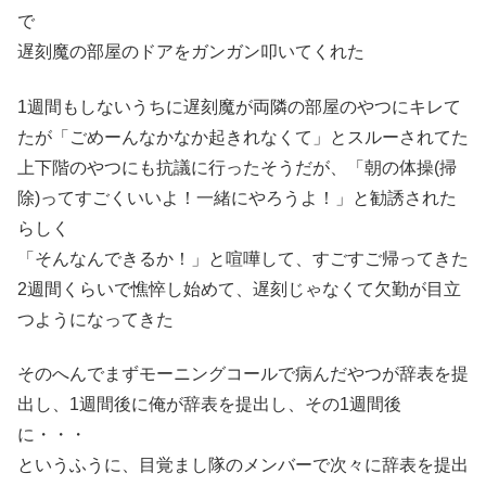
で
遅刻魔の部屋のドアをガンガン叩いてくれた
1週間もしないうちに遅刻魔が両隣の部屋のやつにキレて
たが「ごめーんなかなか起きれなくて」とスルーされてた
上下階のやつにも抗議に行ったそうだが、「朝の体操(掃
除)ってすごくいいよ！一緒にやろうよ！」と勧誘された
らしく
「そんなんできるか！」と喧嘩して、すごすご帰ってきた
2週間くらいで憔悴し始めて、遅刻じゃなくて欠勤が目立
つようになってきた
そのへんでまずモーニングコールで病んだやつが辞表を提
出し、1週間後に俺が辞表を提出し、その1週間後
に・・・
というふうに、目覚まし隊のメンバーで次々に辞表を提出