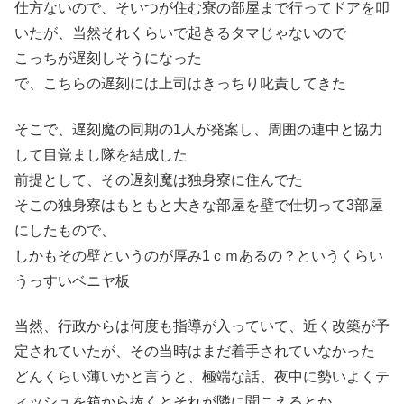
仕方ないので、そいつが住む寮の部屋まで行ってドアを叩
いたが、当然それくらいで起きるタマじゃないので
こっちが遅刻しそうになった
で、こちらの遅刻には上司はきっちり叱責してきた
そこで、遅刻魔の同期の1人が発案し、周囲の連中と協力
して目覚まし隊を結成した
前提として、その遅刻魔は独身寮に住んでた
そこの独身寮はもともと大きな部屋を壁で仕切って3部屋
にしたもので、
しかもその壁というのが厚み1ｃｍあるの？というくらい
うっすいベニヤ板
当然、行政からは何度も指導が入っていて、近く改築が予
定されていたが、その当時はまだ着手されていなかった
どんくらい薄いかと言うと、極端な話、夜中に勢いよくテ
ィッシュを箱から抜くとそれが隣に聞こえるとか