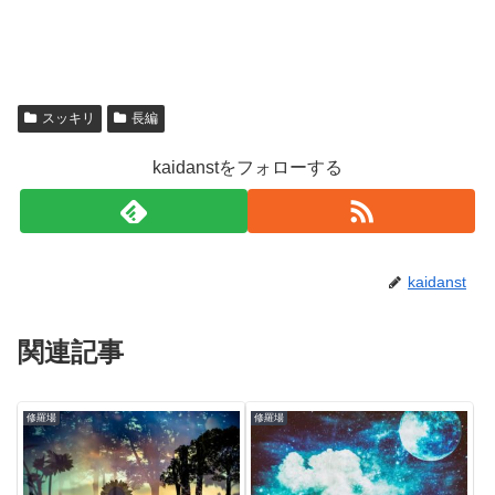
スッキリ
長編
kaidanstをフォローする
kaidanst
関連記事
修羅場
修羅場