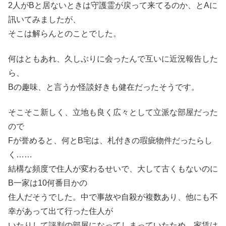
2人がBと居ないときは守護霊が戻って来てるのか、とAに
訊いてみましたが、
そこは解らんとのことでした。
何はともあれ、久しぶりに会ったんで互いに近況報告した
ら、
Bの趣味、と言うか怪談好きも健在だったそうです。
そこそこ新しく、立地も良く広々として立派な部屋だった
ので
Fが誉めると、何とB宅は、札付きの瑕疵物件だったらし
く……
結構な頻度で住人が変わるせいで、大して古くもないのに
B一家は10何番目かの
住人だそうでした。中で事故や自殺が複数あり、他にも不
幸があって出て行った住人が
いたりして評判の部屋になってしまっていたため、家賃は