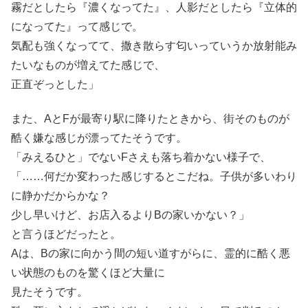
霧だとしたら『濃くなってた』、人影だとしたら『立体的
になってた』って感じで。
気配も強くなってて、撒き散らす匂いっていうか放射能み
たいなものが増えてた感じで、
正直ぞっとした」
また、AとFが最寄り駅に降りたときから、街そのものが
酷く嫌な感じが漂ってたそうです。
「みえるひと」でないFさえも落ち着かない様子で、
「……何だか変わった感じするとこだね。子供が多いわり
に静かだからかな？
少し早いけど、お店入るよりBの家いかない？」
と言うほどだったと。
Aは、Bの家に向かう間の短い道すがらに、霊的に酷く悪
い状態のものを驚くほど大量に
見たそうです。