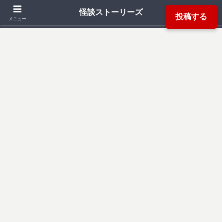
「死ぬ程洒落にならない怖い話」「本当にあった怖い話」「都市伝説」などか
怪談ストーリーズ
投稿する
ら厳選した怖い話を読み易く掲載しています。
メニュー
検索