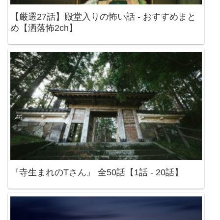
【厳選27話】殿堂入りの怖い話 - おすすめまと
め【洒落怖2ch】
『寺生まれのTさん』 全50話【1話 - 20話】