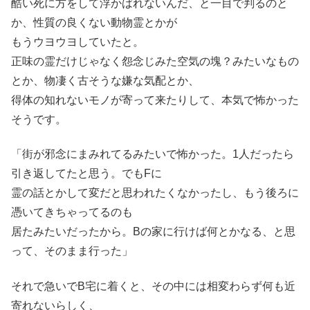
酷い死に方をして浮かばれないんだ、と一目で判るのと
か、性質の良くない動物霊とかが
もうウヨウヨしていたと。
正味の霊だけじゃなく怨念じみた空気の塊？みたいなもの
とか、物凄く古そうな嫌な気配とか、
得体の知れないモノが寄って来たりして、本気で怖かった
そうです。
「街が邪念にまみれてるみたいで怖かった。1人だったら
引き返してたと思う。でもFに
霊の話とかして変だと思われたくなかったし、もう後ろに
憑いてきちゃってるのも
居たみたいだったから。Bの家に行けば何とかなる、と思
って、そのまま行った」
それで急いでB宅に着くと、その中には相変わらず何も近
寄れないらしく、