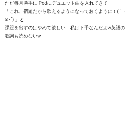
ただ毎月勝手にiPodにデュエット曲を入れてきて
「これ、宿題だから歌えるようになっておくように！(｀･
ω･´) 」と
課題を出すのはやめて欲しい…私は下手なんだよw英語の
歌詞も読めないw