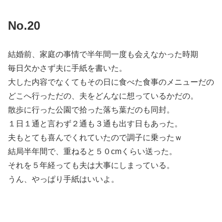
No.20
結婚前、家庭の事情で半年間一度も会えなかった時期
毎日欠かさず夫に手紙を書いた。
大した内容でなくてもその日に食べた食事のメニューだの
どこへ行っただの、夫をどんなに想っているかだの。
散歩に行った公園で拾った落ち葉だのも同封。
１日１通と言わず２通も３通も出す日もあった。
夫もとても喜んでくれていたので調子に乗ったｗ
結局半年間で、重ねると５０cmくらい送った。
それを５年経っても夫は大事にしまっている。
うん、やっぱり手紙はいいよ。