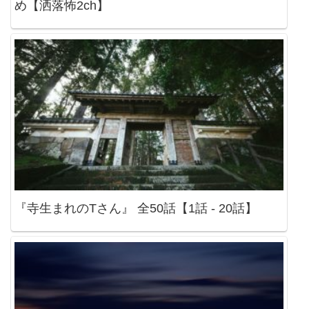
め【洒落怖2ch】
『寺生まれのTさん』 全50話【1話 - 20話】