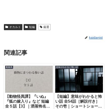
オカルト
短編
厳選
kaidanist
関連記事
動物系
意味がわかると怖い話
【動物怪異譚】『いぬ』
【短編】意味がわかると怖
『狐の嫁入り』など 短編
い話 全54話［解説付き］
全５話【3】｜洒落怖名作
その壱｜ショートショート