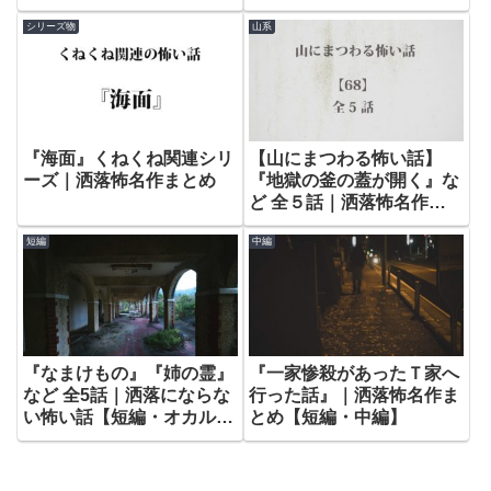
まとめ – 動物編
意味怖
シリーズ物
山系
『海面』くねくね関連シリ
【山にまつわる怖い話】
ーズ｜洒落怖名作まとめ
『地獄の釜の蓋が開く』な
ど 全５話｜洒落怖名作ま
とめ – 山編【68】
短編
中編
『なまけもの』『姉の霊』
『一家惨殺があったＴ家へ
など 全5話｜洒落にならな
行った話』｜洒落怖名作ま
い怖い話【短編・オカル
とめ【短編・中編】
ト】