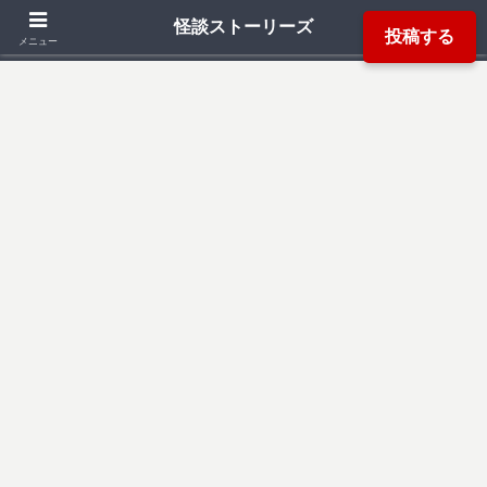
「死ぬ程洒落にならない怖い話」「本当にあった怖い話」「都市伝説」などか
怪談ストーリーズ
投稿する
ら厳選した怖い話を読み易く掲載しています。
メニュー
検索