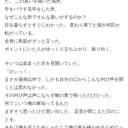
た。 この臭いを嗅いだ場所。
牛をバラす見学をした所。
なぜこんな所でそんな臭いがするのか？
目を凝らすとすぐにわかった。 変わり果てた猫が何匹か
転がっている。
全身に鳥肌がぞっと立った。
ポイントにいた人がゆっくり立ち上がり、振り向く。
そいつは血走った目を見開いていた。
「ひぃっ！」
まさか漫画以外で、しかも自分の口からこんな叫び声を聞
くとは思わなかった。
その叫び声は声にならず喉の奥で鳴っただけだった。
何でこいつ俺の家知ってるんだ
まずそう思ったけど思い出した。 足音が聞こえた日のこ
とを。
あれは俺を追うためじゃなくて俺の家を確かめるためだっ