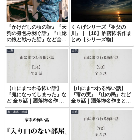
『かけだしの頃の話』『天
くらげシリーズ『祖父の
狗の身包み剥ぐ話』『山姥
川』｜【16】洒落怖名作ま
の娘と戦った話』など全５
とめ【シリーズ物】
話｜【短編 払い屋 婆ちゃ
山系
山系
んシリーズ】2ch洒落怖名
作
【山にまつわる怖い話】
【山にまつわる怖い話】
『鬼になってしまった』な
『毒の実』『山の民』など
ど 全５話｜洒落怖名作 短
全５話｜洒落怖名作まとめ
編まとめ – 山編【14】
– 山編【33】
家・家系・地域
山系