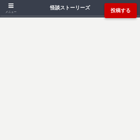
「死ぬ程洒落にならない怖い話」「本当にあった怖い話」「都市伝説」などか
怪談ストーリーズ
投稿する
ら厳選した怖い話を読み易く掲載しています。
メニュー
検索