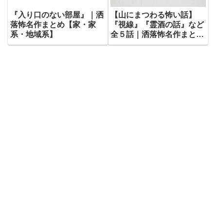
『入り口のない部屋』｜洒
【山にまつわる怖い話】
落怖名作まとめ【家・家
『視線』『霊酒の話』など
系・地域系】
全５話｜洒落怖名作まとめ
– 山編【72】