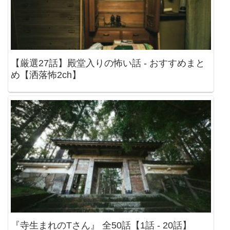
【厳選27話】殿堂入りの怖い話 - おすすめまと
め【洒落怖2ch】
『寺生まれのTさん』 全50話【1話 - 20話】