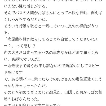
いえない嫌な感じがする。
そんでバスの人間がおばさんにとって不快な行動、例えば
くしゃみをするだとかね。
そういう行動を取ると一気にそいつに文句の標的がうつ
る。
「病原菌を撒き散らしてることを自覚してくださいねぇ
ー？」 って感じで
声の大きさは走ってるバスの車内なかほどまで届くくら
い。 結構でかいんだ。
一応最後まで書くわ 申し訳ないので簡潔めにしてスピー
ドあげます
で、ある朝バスに乗ったらそのおばさんの定位置近くにう
っかり座っちゃったんだ。
そのとき初めてまじまじと顔見た。口隠したおかっぱの普
通のおばさんだった。
その日も相変わらず文句言ってた。