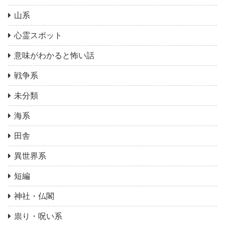
山系
心霊スポット
意味がわかると怖い話
戦争系
未分類
海系
田舎
異世界系
短編
神社・仏閣
祟り・呪い系