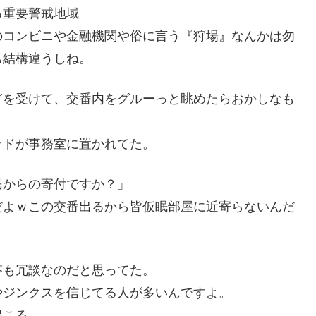
る重要警戒地域
のコンビニや金融機関や俗に言う『狩場』なんかは勿
も結構違うしね。
ぎを受けて、交番内をグルーっと眺めたらおかしなも
ッドが事務室に置かれてた。
民からの寄付ですか？」
だよｗこの交番出るから皆仮眠部屋に近寄らないんだ
答も冗談なのだと思ってた。
やジンクスを信じてる人が多いんですよ。
起こる