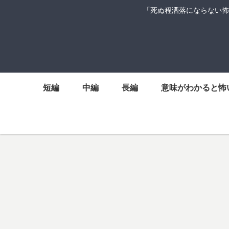
「死ぬ程洒落にならない怖
短編
中編
長編
意味がわかると怖