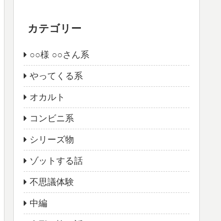
カテゴリー
○○様 ○○さん系
やってくる系
オカルト
コンビニ系
シリーズ物
ゾットする話
不思議体験
中編