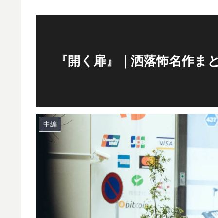
『開く扉』｜洒落怖名作ま
中編