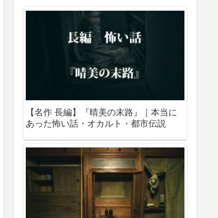
【名作 長編】『晴美の末路』｜本当に
あった怖い話・オカルト・都市伝説