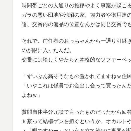
時間帯ごとの人通りの推移やよく事案が起こ
ガラの悪い団地や池沼の家、協力者や御用達
論、交番内の備品の位置なんかは同じ交番で
それで、前任者のおっちゃんから一通り引継
のが眼に入ったんだ。
交番には珍しくやたらと本格的なソファーベ
「ずいぶん高そうなもの置かれてますねｗ住
「いやこれは係員でお金出し合って買ったん
よねｗ」
質問自体半分冗談で言ったものだったから回
ｋ察って結構ゲンを担ぐというか、オカルト
・「暇ですねー」というと立て続けに事案が