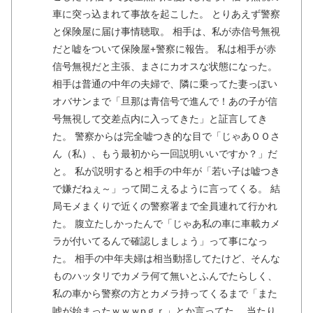
車に突っ込まれて事故を起こした。 とりあえず警察
と保険屋に届け事情聴取。 相手は、私が赤信号無視
だと嘘をついて保険屋+警察に報告。 私は相手が赤
信号無視だと主張、まさにカオスな状態になった。
相手は普通の中年の夫婦で、隣に乗ってた妻っぽい
オバサンまで「旦那は青信号で進んで！あの子が信
号無視して交差点内に入ってきた」と証言してき
た。 警察からは完全嘘つき的な目で「じゃあＯＯさ
ん（私）、もう最初から一回説明いいですか？」だ
と。 私が説明すると相手の中年が「若い子は嘘つき
で嫌だねぇ～」って聞こえるように言ってくる。 結
局モメまくりで近くの警察署まで全員連れて行かれ
た。 腹立たしかったんで「じゃあ私の車に車載カメ
ラが付いてるんで確認しましょう」って事になっ
た。 相手の中年夫婦は相当動揺してたけど、そんな
ものハッタリでカメラ何て無いとふんでたらしく、
私の車から警察の方とカメラ持ってくるまで「また
嘘が始まったｗｗｗpｇｒ」とか言ってた。 当たり