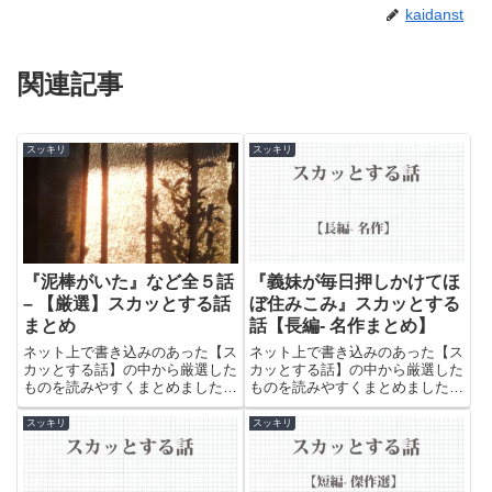
kaidanst
関連記事
スッキリ
スッキリ
『泥棒がいた』など全５話
『義妹が毎日押しかけてほ
– 【厳選】スカッとする話
ぼ住みこみ』スカッとする
まとめ
話【長編- 名作まとめ】
ネット上で書き込みのあった【ス
ネット上で書き込みのあった【ス
カッとする話】の中から厳選した
カッとする話】の中から厳選した
ものを読みやすくまとめました。
ものを読みやすくまとめました。
世の中の無礼で恥知らずな人たち
世の中の無礼で恥知らずな人たち
のやられっぷりをお楽しみくださ
のやられっぷりをお楽しみくださ
スッキリ
スッキリ
い。
い。