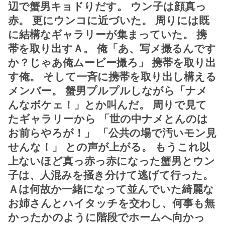
辺で蟹男キョドりだす。 ウン子は顔真っ
赤。 更にウンコに近づいた。 周りには既
に結構なギャラリーが集まっていた。 携
帯を取り出すＡ。 俺「あ、写メ撮るんです
か？じゃあ俺ムービー撮ろ」 携帯を取り出
す俺。 そして一斉に携帯を取り出し構える
メンバー。 蟹男プルプルしながら「ナメ
んなボケェ！」とか叫んだ。 周りで見て
たギャラリーから 「世の中ナメとんのは
お前らやろが！」 「公共の場で汚いモン見
せんな！」 との声が上がる。 もうこれ以
上ないほど真っ赤っ赤になった蟹男とウン
子は、人混みを掻き分けて逃げて行った。
Ａは何故か一緒になって並んでいた綺麗な
お姉さんとハイタッチを交わし、何事も無
かったかのように階段でホームへ向かっ