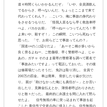
道４時間くらいかかるんだぞ」 「いや、全員酒飲ん
でるからさ、呼べないんだ、ちょっとここまで来て
代わってくれん？」 …こいつ、俺に事故の身代わり
をさせるつもりだ。 「怪我人居るなら早く救急車呼
べよ、バカかお前」 「呼べねーっつってんだろ！早
よ来いや、殺すぞ！」 この瞬間、こいつら死ねって
思った。 「で、お前らどこで事故ってんの？」
「国道○×の△□辺りだよ」 「あーそこ橋が多いから
良く滑るよねー、ご愁傷様、早く警察呼べよ、じゃ
あの」ガチャ そのまま最寄の警察署を調べて匿名で
「事故みたいですよ」って電話しておいた。 その後
は修羅場だったそうだ。 免許は取り消し。 全員で
200万の罰金。 車は廃車。 骨折したり歯が欠けた
り。 親が「助けなかった俺にも責任が～」とか言い
出したり、見舞金払えとか、薄情者呼ばわりされた
りと散々だった。 最終的に弁護士を間に入れて黙ら
せたよ。 信号無視の車に突っ込まれて事故を起
こした 青信号で交差点内に侵入したら、信号無視の