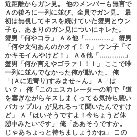
近距離からガン見。 他のメンバーも無言で
Ａの後ろに一列に並び、全員でガン見。 最
初は無視してキスを続けていた蟹男とウン
子も、あまりのガン見についにキレた。
蟹男「何やコラ」 Ａ＆他「…………」 蟹男
「何や文句あんのかオイ！？」 ウン子「て
かキモイんやけど！」 Ａ＆他「…………」
蟹男「何か言えやゴラァ！！！」 ここで唯
一列に並んでなかった俺が動いた。 俺
「(Ａに近寄り)すみませ～ん」 Ａ「は
い？」 俺「このエスカレーターの前で『道
を塞ぎながらキスしまくってる気持ち悪い
バカップル』が見れるって聞いたんですけ
ど」 Ａ「はいそうですよ！今ちょうど休
憩中みたいです」 俺「ああそうですか。
じゃあちょっと待ちましょうかね」 この