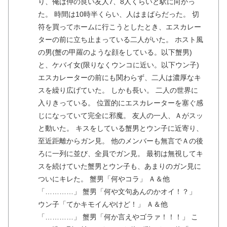
り、俺は仲の良い友人7、8人くらいと駅に向かっ
た。 時間は10時半くらい、人はまばらだった。 切
符を買ってホームに行こうとしたとき、エスカレー
ターの前に立ち止まっている二人がいた。 ホスト風
の男(蟹の甲羅のような顔をしている。以下蟹男)
と、ケバイ女(限りなくウンコに近い。以下ウン子)
エスカレーターの前にも関わらず、二人は濃厚なキ
スを繰り広げていた。 しかも長い。 二人の世界に
入りきっている。 位置的にエスカレーターを塞ぐ感
じになっていて完全に邪魔。 友人の一人、Ａがスッ
と動いた。 キスをしている蟹男とウン子に近寄り、
至近距離からガン見。 他のメンバーも無言でＡの後
ろに一列に並び、全員でガン見。 最初は無視してキ
スを続けていた蟹男とウン子も、あまりのガン見に
ついにキレた。 蟹男「何やコラ」 Ａ＆他
「…………」 蟹男「何や文句あんのかオイ！？」
ウン子「てかキモイんやけど！」 Ａ＆他
「…………」 蟹男「何か言えやゴラァ！！！」 こ