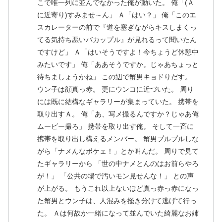
こで唯一列に並んでなかった俺が動いた。 俺「(Ａ
に近寄り)すみませ～ん」 Ａ「はい？」 俺「このエ
スカレーターの前で『道を塞ぎながらキスしまくっ
てる気持ち悪いバカップル』が見れるって聞いたん
ですけど」 Ａ「はいそうですよ！今ちょうど休憩中
みたいです」 俺「ああそうですか。じゃあちょっと
待ちましょうかね」 この辺で蟹男キョドりだす。
ウン子は顔真っ赤。 更にウンコに近づいた。 周り
には既に結構なギャラリーが集まっていた。 携帯を
取り出すＡ。 俺「あ、写メ撮るんですか？じゃあ俺
ムービー撮ろ」 携帯を取り出す俺。 そして一斉に
携帯を取り出し構えるメンバー。 蟹男プルプルしな
がら「ナメんなボケェ！」とか叫んだ。 周りで見て
たギャラリーから 「世の中ナメとんのはお前らやろ
が！」 「公共の場で汚いモン見せんな！」 との声
が上がる。 もうこれ以上ないほど真っ赤っ赤になっ
た蟹男とウン子は、人混みを掻き分けて逃げて行っ
た。 Ａは何故か一緒になって並んでいた綺麗なお姉