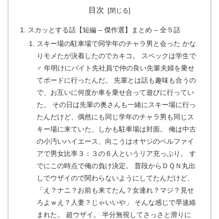
目次
スカッとする話【短編 – 傑作選】まとめ – 全５話
スキー場の駐車場で同学年のチャラ男と会った かな
りモメたが決着したのでカキコ。 スペックは学生で
♂ 年明けにバイト先社員で仲の良い先輩夫婦を乗せ
てボードに行ったんだ。 先輩とは話も趣味も合うの
で、お互いに何度か車を乗せ合って遊びに行ってい
た。 その日は先輩の奥さんも一緒にスキー場に行っ
たんだけど、偶然にも同じ学年のチャラ男も同じス
キー場に来ていた、しかも駐車場は対面。 俺は中古
の小汚いハイエース、向こうはオヤジのベルファイ
アで男女比率３：３の６人というリア充っぷり。 す
でにこの時点で俺の負け決定。 普段からＤＱＮ丸出
しでウザイので関わらないようにしてたんだけど、
「え？ナニ？お前も来てたん？女連れ？マジ？見せ
ろよｗえ？人妻？じゃいいや」 そんな感じで早速絡
まれた。 超ウザイ。 半分無視してさっさと滑りに