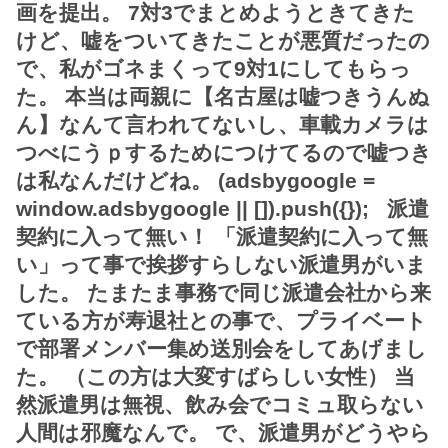
画を提出。 7対3でまとめようときてきた
けど、嘘をついてきたことが悪質だったの
で、私がゴネまくって9対1にしてもらっ
た。 本当は両親に【名古屋は嘘つきうんぬ
ん】なんて言われてないし、車載カメラは
つべにうｐするためにつけてるので嘘つき
は私なんだけどね。 (adsbygoogle =
window.adsbygoogle || []).push({}); 派遣
契約に入って無い！ 「派遣契約に入って無
い」って事で挨拶すらしない派遣男がいま
した。 たまたま事務で同じ派遣会社から来
ている方が寿退社との事で、プライベート
で部署メンバー集め送別会をしてあげまし
た。 （この方は大変すばらしい女性） 当
然派遣男は無視、飲み会でコミュ取らない
人間は邪魔なんで。 で、派遣男がどうやら