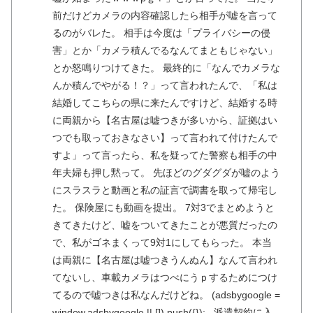
前だけどカメラの内容確認したら相手が嘘を言って
るのがバレた。 相手は今度は「プライバシーの侵
害」とか「カメラ積んでるなんてまともじゃない」
とか怒鳴りつけてきた。 最終的に「なんでカメラな
んか積んでやがる！？」って言われたんで、「私は
結婚してこちらの県に来たんですけど、結婚する時
に両親から【名古屋は嘘つきが多いから、証拠はい
つでも取っておきなさい】って言われて付けたんで
すよ」って言ったら、私を疑ってた警察も相手の中
年夫婦も押し黙って。 先ほどのグダグダが嘘のよう
にスラスラと動画と私の証言で調書を取って帰宅し
た。 保険屋にも動画を提出。 7対3でまとめようと
きてきたけど、嘘をついてきたことが悪質だったの
で、私がゴネまくって9対1にしてもらった。 本当
は両親に【名古屋は嘘つきうんぬん】なんて言われ
てないし、車載カメラはつべにうｐするためにつけ
てるので嘘つきは私なんだけどね。 (adsbygoogle =
window.adsbygoogle || []).push({}); 派遣契約に入