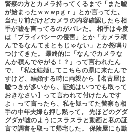
警察の方とカメラ持ってくるまで「また嘘
が始まったｗｗｗpｇｒ」とか言ってた。
当たり前だけどカメラの内容確認したら相
手が嘘を言ってるのがバレた。 相手は今度
は「プライバシーの侵害」とか「カメラ積
んでるなんてまともじゃない」とか怒鳴り
つけてきた。 最終的に「なんでカメラな
んか積んでやがる！？」って言われたん
で、「私は結婚してこちらの県に来たんで
すけど、結婚する時に両親から【名古屋は
嘘つきが多いから、証拠はいつでも取って
おきなさい】って言われて付けたんです
よ」って言ったら、私を疑ってた警察も相
手の中年夫婦も押し黙って。 先ほどのグダ
グダが嘘のようにスラスラと動画と私の証
言で調書を取って帰宅した。 保険屋にも動