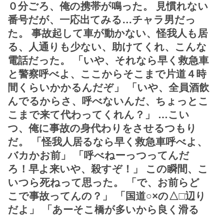
０分ごろ、俺の携帯が鳴った。 見慣れない
番号だが、一応出てみる…チャラ男だっ
た。 事故起して車が動かない、怪我人も居
る、人通りも少ない、助けてくれ、こんな
電話だった。 「いや、それなら早く救急車
と警察呼べよ、ここからそこまで片道４時
間くらいかかるんだぞ」 「いや、全員酒飲
んでるからさ、呼べないんだ、ちょっとこ
こまで来て代わってくれん？」 …こい
つ、俺に事故の身代わりをさせるつもり
だ。 「怪我人居るなら早く救急車呼べよ、
バカかお前」 「呼べねーっつってんだ
ろ！早よ来いや、殺すぞ！」 この瞬間、こ
いつら死ねって思った。 「で、お前らど
こで事故ってんの？」 「国道○×の△□辺り
だよ」 「あーそこ橋が多いから良く滑る