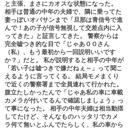
と主張、まさにカオスな状態になった。
相手は普通の中年の夫婦で、隣に乗ってた
妻っぽいオバサンまで「旦那は青信号で進
んで！あの子が信号無視して交差点内に入
ってきた」と証言してきた。 警察からは
完全嘘つき的な目で「じゃあＯＯさん
（私）、もう最初から一回説明いいです
か？」だと。 私が説明すると相手の中年が
「若い子は嘘つきで嫌だねぇ～」って聞こ
えるように言ってくる。 結局モメまくり
で近くの警察署まで全員連れて行かれた。
腹立たしかったんで「じゃあ私の車に車載
カメラが付いてるんで確認しましょう」っ
て事になった。 相手の中年夫婦は相当動揺
してたけど、そんなものハッタリでカメ
ラ何て無いとふんでたらしく、私の車から