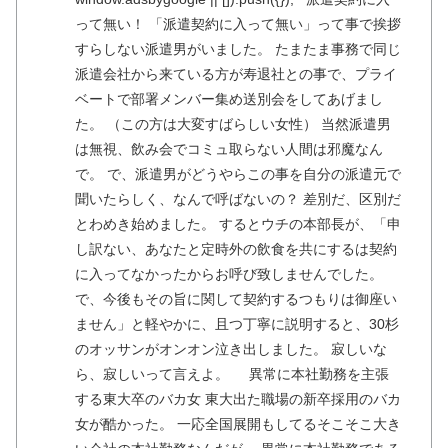
って無い！ 「派遣契約に入って無い」って事で挨拶
すらしない派遣男がいました。 たまたま事務で同じ
派遣会社から来ている方が寿退社との事で、プライ
ベートで部署メンバー集め送別会をしてあげまし
た。 （この方は大変すばらしい女性） 当然派遣男
は無視、飲み会でコミュ取らない人間は邪魔なん
で。 で、派遣男がどうやらこの事を自分の派遣元で
聞いたらしく、なんで呼ばないの？ 差別だ、区別だ
とわめき始めました。 するとウチの本部長が、「申
し訳ない、あなたと定時外の飲食を共にするは契約
に入ってなかったからお呼び致しませんでした。
で、今後もその旨に関して契約するつもりは御座い
ません」と軽やかに、且つ丁寧に説明すると、30杉
のオッサンがオンオン泣き出しました。 寂しいな
ら、寂しいって言えよ。 異常に本社勤務を主張
する東大卒のバカ女 東大出た職場の新卒採用のバカ
女が酷かった。 一応全国展開もしてるそこそこ大き