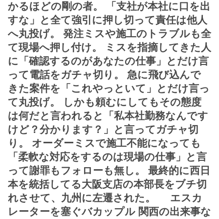
かるほどの剛の者。 「支社が本社に口を出
すな」と全て強引に押し切って責任は他人
へ丸投げ。 発注ミスや施工のトラブルも全
て現場へ押し付け。 ミスを指摘してきた人
に「確認するのがあなたの仕事」とだけ言
って電話をガチャ切り。 急に飛び込んで
きた案件を「これやっといて」とだけ言っ
て丸投げ。 しかも頼むにしてもその態度
は何だと言われると「私本社勤務なんです
けど？分かります？」と言ってガチャ切
り。 オーダーミスで施工不能になっても
「柔軟な対応をするのは現場の仕事」と言
って謝罪もフォローも無し。 最終的に西日
本を統括してる大阪支店の本部長をブチ切
れさせて、九州に左遷された。 エスカ
レーターを塞ぐバカップル 関西の出来事な