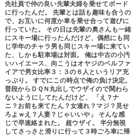
先社員で仲の良い先輩夫婦を乗せてボード
に行ったんだ。 先輩とは話も趣味も合うの
で、お互いに何度か車を乗せ合って遊びに
行っていた。 その日は先輩の奥さんも一緒
にスキー場に行ったんだけど、偶然にも同
じ学年のチャラ男も同じスキー場に来てい
た、しかも駐車場は対面。 俺は中古の小汚
いハイエース、向こうはオヤジのベルファ
イアで男女比率３：３の６人というリア充
っぷり。 すでにこの時点で俺の負け決定。
普段からＤＱＮ丸出しでウザイので関わら
ないようにしてたんだけど、 「え？ナ
ニ？お前も来てたん？女連れ？マジ？見せ
ろよｗえ？人妻？じゃいいや」 そんな感
じで早速絡まれた。 超ウザイ。 半分無視
してさっさと滑りに行って３時ごろ車に帰