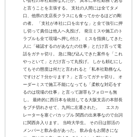
い会社の本社勤務なんだが。 異常に本社勤務である
と言うことを主張する。 支社の人間には全てタメ
口、他県の支店長クラスにも食ってかかるほどの剛
の者。 「支社が本社に口を出すな」と全て強引に押
し切って責任は他人へ丸投げ。 発注ミスや施工のト
ラブルも全て現場へ押し付け。 ミスを指摘してきた
人に「確認するのがあなたの仕事」とだけ言って電
話をガチャ切り。 急に飛び込んできた案件を「これ
やっといて」とだけ言って丸投げ。 しかも頼むにし
てもその態度は何だと言われると「私本社勤務なん
ですけど？分かります？」と言ってガチャ切り。 オ
ーダーミスで施工不能になっても「柔軟な対応をす
るのは現場の仕事」と言って謝罪もフォローも無
し。 最終的に西日本を統括してる大阪支店の本部長
をブチ切れさせて、九州に左遷された。 エスカ
レーターを塞ぐバカップル 関西の出来事なので台詞
に関西弁入ります。 当時大学生。 その日は部活の
メンバーと飲み会があった。 飲み会もお開きにな