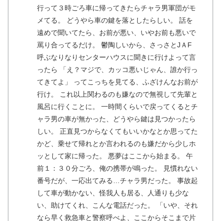
行って３時ごろ車に帰ってきたらチャラ男軍団がモ
メてる。 どうやら車の鍵を落としたらしい。 話を
遠めで聞いてたら、お前が悪い、いやお前も悪いで
罵り合ってるだけ。 鬱陶しいから、さっさとJＡF
呼ぶなりなりセンターハウスに聞きに行けよって言
ったら 「え？マジで、カッコ悪いじゃん、誰か行っ
てきてよ」 ってこっちを見てる、ふざけんなお前が
行け。 これ以上関わるのも嫌なので無視して先輩と
風呂に行くことに。 一時間くらいで戻ってくるとチ
ャラ男の車が無かった、どうやら鍵は見つかったら
しい。 正直見つからなくてもいいかなとか思ってた
かど、乗せて帰れとか言われるのも嫌だから少しホ
ッとして家に帰った。 悪夢はここから始まる。 午
前１：３０分ごろ、俺の携帯が鳴った。 見慣れない
番号だが、一応出てみる…チャラ男だった。 事故起
して車が動かない、怪我人も居る、人通りも少な
い、助けてくれ、こんな電話だった。 「いや、それ
なら早く救急車と警察呼べよ、ここからそこまで片