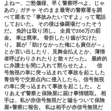
よねー、ご愁傷様、早く警察呼べよ、じゃ
あの」ガチャ そのまま最寄の警察署を調
べて匿名で「事故みたいですよ」って電話
しておいた。 その後は修羅場だったそう
だ。 免許は取り消し。 全員で200万の罰
金。 車は廃車。 骨折したり歯が欠けた
り。 親が「助けなかった俺にも責任が～」
とか言い出したり、見舞金払えとか、薄情
者呼ばわりされたりと散々だった。 最終的
に弁護士を間に入れて黙らせたよ。 信
号無視の車に突っ込まれて事故を起こした
青信号で交差点内に侵入したら、信号無視
の車に突っ込まれて事故を起こした。 と
りあえず警察と保険屋に届け事情聴取。 相
手は、私が赤信号無視だと嘘をついて保険
屋+警察に報告。 私は相手が赤信号無視だ