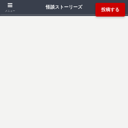
「死ぬ程洒落にならない怖い話」「本当にあった怖い話」「都市伝説」などか
怪談ストーリーズ
投稿する
ら厳選した怖い話を読み易く掲載しています。
メニュー
検索