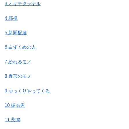
3 オキテタラヤル
4 邪視
5 新聞配達
6 白ずくめの人
7 紛れるモノ
8 異形のモノ
9 ゆっくりやってくる
10 掘る男
11 悲鳴