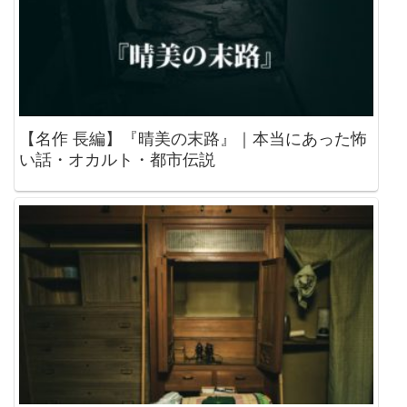
【名作 長編】『晴美の末路』｜本当にあった怖
い話・オカルト・都市伝説