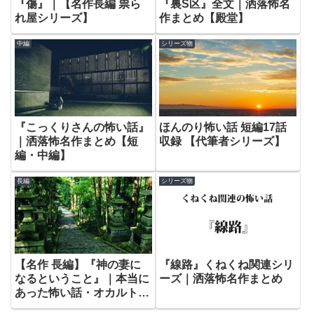
『傷』｜【名作長編 祟ら
『裏S区』全文｜洒落怖名
れ屋シリーズ】
作まとめ【殿堂】
中編
シリーズ物
『こっくりさんの怖い話』
ほんのり怖い話 短編17話
｜洒落怖名作まとめ【短
収録 【代筆者シリーズ】
編・中編】
長編
シリーズ物
【名作 長編】『神の妻に
『線路』くねくね関連シリ
なるということ』｜本当に
ーズ｜洒落怖名作まとめ
あった怖い話・オカルト・
都市伝説