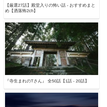
【厳選27話】殿堂入りの怖い話 - おすすめまと
め【洒落怖2ch】
『寺生まれのTさん』 全50話【1話 - 20話】