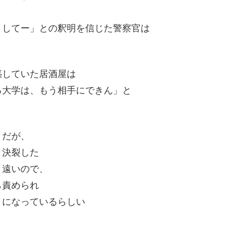
ましてー」との釈明を信じた警察官は
惑していた居酒屋は
る大学は、もう相手にできん」と
うだが、
り決裂した
と遠いので、
ら責められ
りになっているらしい