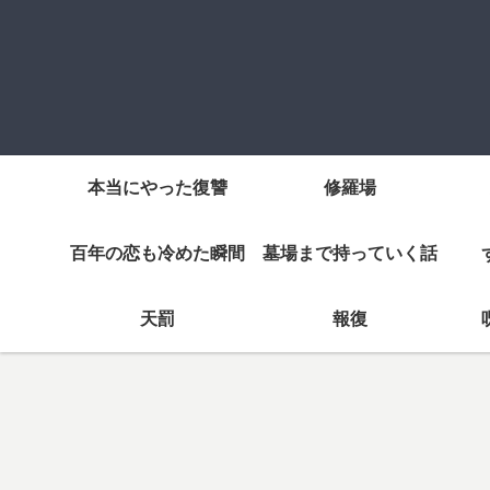
本当にやった復讐
修羅場
百年の恋も冷めた瞬間
墓場まで持っていく話
天罰
報復