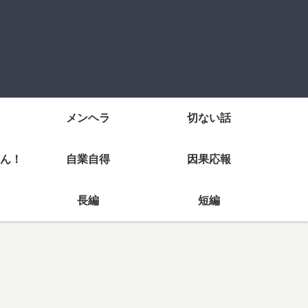
メンヘラ
切ない話
ん！
自業自得
因果応報
長編
短編