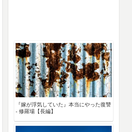
『嫁が浮気していた』本当にやった復讐
- 修羅場【長編】