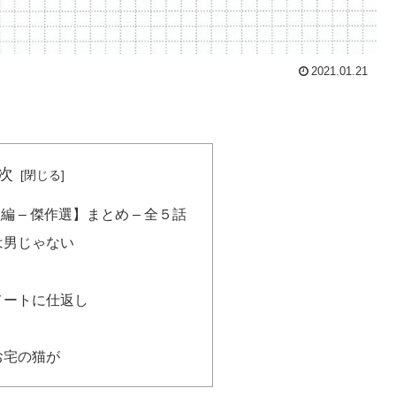
2021.01.21
次
 – 傑作選】まとめ – 全５話
は男じゃない
メートに仕返し
お宅の猫が