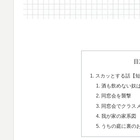
目
スカッとする話【短編
酒も飲めない奴
同窓会を襲撃
同窓会でクラス
我が家の家系図
うちの庭に裏の