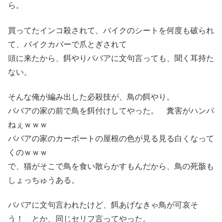
ら。
買ってたインコ殺されて、バイクのシートを何度も破られ
て、バイクカバーで爪とぎされて
頭に来たから、餌やりババアに文句言っても、聞く耳持た
ない。
そんな俺が編み出した必殺技が、鳥の餌やり。
ババアの家の前で鳥を餌付けしてやった。 糞害がハンパ
ねぇｗｗｗ
ババアの家のカーポートの屋根の色が見る見る白くなって
くのｗｗｗ
で、猫がそこで鳥を食い散らかすもんだから、鳥の死骸も
しょっちゅうある。
ババアに文句言われたけど、餌あげなきゃ鳥が可哀そ
う！ とか、同じセリフ言ってやった。