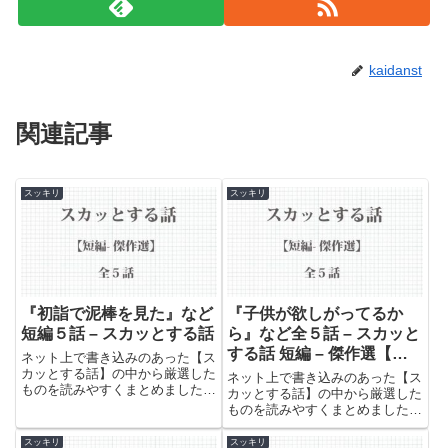
kaidanst
関連記事
スッキリ
スッキリ
『初詣で泥棒を見た』など
『子供が欲しがってるか
短編５話 – スカッとする話
ら』など全５話 – スカッと
する話 短編 – 傑作選【因
ネット上で書き込みのあった【ス
果応報・復讐・武勇伝】
カッとする話】の中から厳選した
ネット上で書き込みのあった【ス
ものを読みやすくまとめました。
カッとする話】の中から厳選した
世の中の無礼で恥知らずな人たち
ものを読みやすくまとめました。
のやられっぷりをお楽しみくださ
世の中の無礼で恥知らずな人たち
い。
のやられっぷりをお楽しみくださ
スッキリ
スッキリ