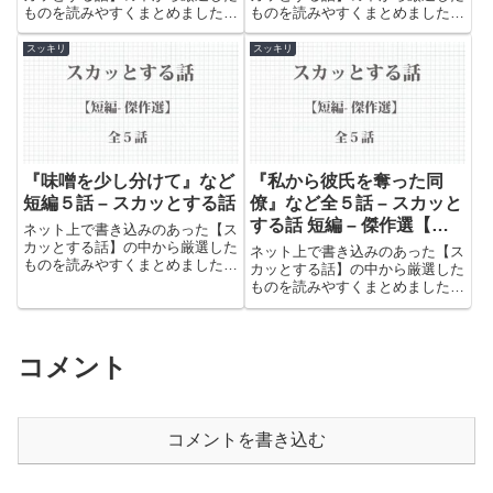
ものを読みやすくまとめました。
ものを読みやすくまとめました。
世の中の無礼で恥知らずな人たち
世の中の無礼で恥知らずな人たち
のやられっぷりをお楽しみくださ
のやられっぷりをお楽しみくださ
スッキリ
スッキリ
い。
い。
『味噌を少し分けて』など
『私から彼氏を奪った同
短編５話 – スカッとする話
僚』など全５話 – スカッと
する話 短編 – 傑作選【因
ネット上で書き込みのあった【ス
果応報・復讐・武勇伝】
カッとする話】の中から厳選した
ネット上で書き込みのあった【ス
ものを読みやすくまとめました。
カッとする話】の中から厳選した
世の中の無礼で恥知らずな人たち
ものを読みやすくまとめました。
のやられっぷりをお楽しみくださ
世の中の無礼で恥知らずな人たち
い。
のやられっぷりをお楽しみくださ
い。
コメント
コメントを書き込む