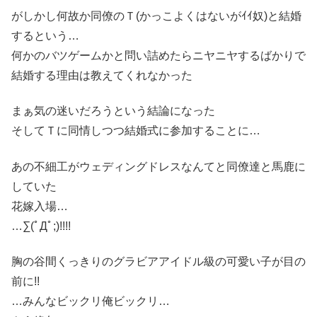
がしかし何故か同僚のＴ(かっこよくはないがｲｲ奴)と結婚
するという…
何かのバツゲームかと問い詰めたらニヤニヤするばかりで
結婚する理由は教えてくれなかった
まぁ気の迷いだろうという結論になった
そしてＴに同情しつつ結婚式に参加することに…
あの不細工がウェディングドレスなんてと同僚達と馬鹿に
していた
花嫁入場…
…∑(ﾟДﾟ;)!!!!
胸の谷間くっきりのグラビアアイドル級の可愛い子が目の
前に!!
…みんなビックリ俺ビックリ…