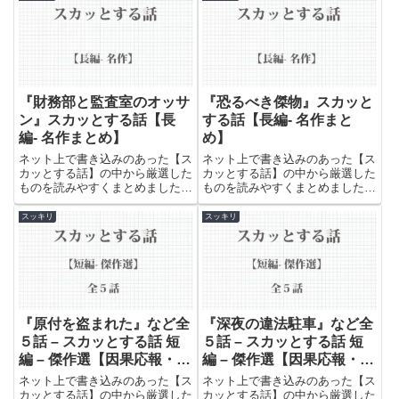
い。
『財務部と監査室のオッサ
『恐るべき傑物』スカッと
ン』スカッとする話【長
する話【長編- 名作まと
編- 名作まとめ】
め】
ネット上で書き込みのあった【ス
ネット上で書き込みのあった【ス
カッとする話】の中から厳選した
カッとする話】の中から厳選した
ものを読みやすくまとめました。
ものを読みやすくまとめました。
世の中の無礼で恥知らずな人たち
世の中の無礼で恥知らずな人たち
のやられっぷりをお楽しみくださ
のやられっぷりをお楽しみくださ
スッキリ
スッキリ
い。
い。
『原付を盗まれた』など全
『深夜の違法駐車』など全
５話 – スカッとする話 短
５話 – スカッとする話 短
編 – 傑作選【因果応報・復
編 – 傑作選【因果応報・復
讐・武勇伝】
讐・武勇伝】
ネット上で書き込みのあった【ス
ネット上で書き込みのあった【ス
カッとする話】の中から厳選した
カッとする話】の中から厳選した