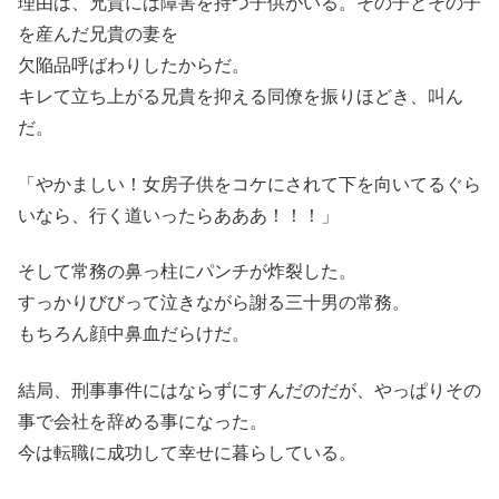
理由は、兄貴には障害を持つ子供がいる。その子とその子
を産んだ兄貴の妻を
欠陥品呼ばわりしたからだ。
キレて立ち上がる兄貴を抑える同僚を振りほどき、叫ん
だ。
「やかましい！女房子供をコケにされて下を向いてるぐら
いなら、行く道いったらあああ！！！」
そして常務の鼻っ柱にパンチが炸裂した。
すっかりびびって泣きながら謝る三十男の常務。
もちろん顔中鼻血だらけだ。
結局、刑事事件にはならずにすんだのだが、やっぱりその
事で会社を辞める事になった。
今は転職に成功して幸せに暮らしている。