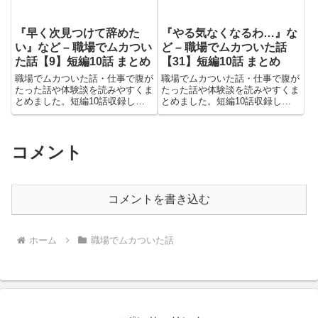
『早く次見つけて辞めた
『やる気なくなるわ…』な
い』など – 職場でムカつい
ど – 職場でムカついた話
た話【9】短編10話 まとめ
【31】短編10話 まとめ
職場でムカついた話・仕事で腹が
職場でムカついた話・仕事で腹が
たった話や体験談を読みやすくま
たった話や体験談を読みやすくま
とめました。短編10話収録して
とめました。短編10話収録して
います。陰口、嫌味、使えない人
います。陰口、嫌味、使えない人
など日々の苛立ちやストレスを発
など日々の苛立ちやストレスを発
散するために書き込まれていま
散するために書き込まれていま
す。
す。
コメント
コメントを書き込む
ホーム
職場でムカついた話