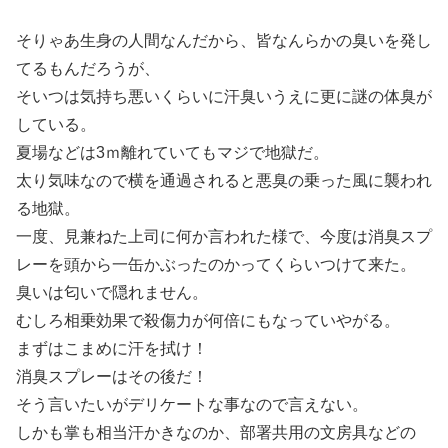
そりゃあ生身の人間なんだから、皆なんらかの臭いを発し
てるもんだろうが、
そいつは気持ち悪いくらいに汗臭いうえに更に謎の体臭が
している。
夏場などは3ｍ離れていてもマジで地獄だ。
太り気味なので横を通過されると悪臭の乗った風に襲われ
る地獄。
一度、見兼ねた上司に何か言われた様で、今度は消臭スプ
レーを頭から一缶かぶったのかってくらいつけて来た。
臭いは匂いで隠れません。
むしろ相乗効果で殺傷力が何倍にもなっていやがる。
まずはこまめに汗を拭け！
消臭スプレーはその後だ！
そう言いたいがデリケートな事なので言えない。
しかも掌も相当汗かきなのか、部署共用の文房具などの