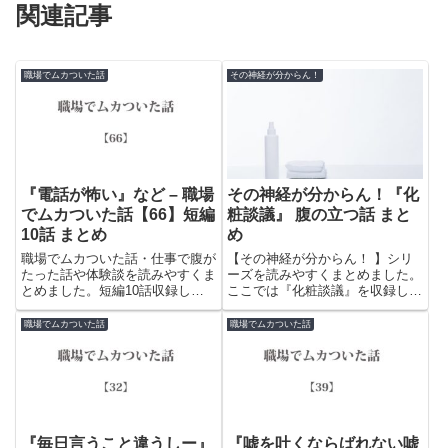
関連記事
職場でムカついた話
その神経が分からん！
『電話が怖い』など – 職場
その神経が分からん！『化
でムカついた話【66】短編
粧談議』 腹の立つ話 まと
10話 まとめ
め
職場でムカついた話・仕事で腹が
【その神経が分からん！ 】シリ
たった話や体験談を読みやすくま
ーズを読みやすくまとめました。
とめました。短編10話収録して
ここでは『化粧談議』を収録して
います。陰口、嫌味、使えない人
います。厚かましくて恥知らずな
など日々の苛立ちやストレスを発
人たちと遭遇した体験談です。
職場でムカついた話
職場でムカついた話
散するために書き込まれていま
す。
『毎日言うこと違うしー』
『嘘を吐くならばれない嘘