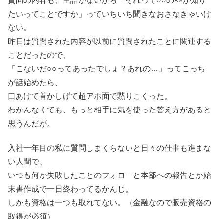
質問の内容も、主語がないから「それって○○の××が知り
たいってことですか」っていちいち聞きなおさなきゃいけ
ない。
昨日は質問された内容が以前に質問されたことに関連する
ことだったので、
「こないだ○○ってあったでしょ？あれの…」ってこっち
が話始めたら、
口あけて首かしげて超アホ面で黙りこくった。
わかんなくても、もっと相手に気を使った答え方があると
思うんだが。
入社一年目の私に質問しまくらないと日々の仕事も進まな
い人間で、
いつも何か失敗したことのフォローと本部への報告とか始
末書作成で一日終わってるかんじ。
しかも資格は一つも取れてない。（金融なので販売資格の
取得が必須）